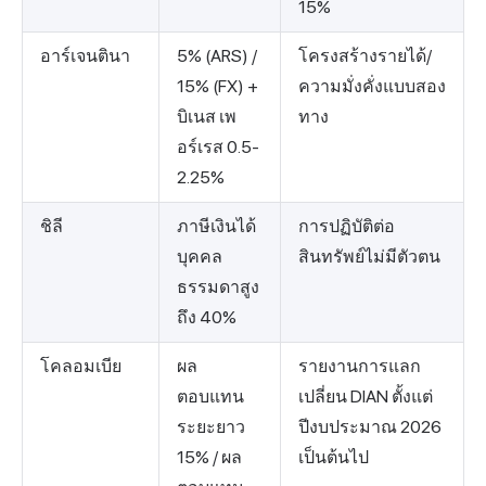
15%
อาร์เจนตินา
5% (ARS) /
โครงสร้างรายได้/
15% (FX) +
ความมั่งคั่งแบบสอง
บิเนส เพ
ทาง
อร์เรส 0.5-
2.25%
ชิลี
ภาษีเงินได้
การปฏิบัติต่อ
บุคคล
สินทรัพย์ไม่มีตัวตน
ธรรมดาสูง
ถึง 40%
โคลอมเบีย
ผล
รายงานการแลก
ตอบแทน
เปลี่ยน DIAN ตั้งแต่
ระยะยาว
ปีงบประมาณ 2026
15% / ผล
เป็นต้นไป