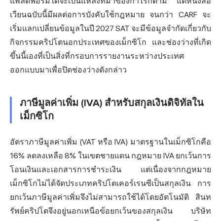
แพลตฟอร์มใดจะเป็นแหล่งที่มาของกำไรก็ตาม แต่หนังสือ
เวียนฉบับนี้มีผลต่อการบังคับใช้กฎหมาย จนกว่า CARF จะ
เริ่มแลกเปลี่ยนข้อมูลในปี 2027 SAT จะมีข้อมูลจำกัดเกี่ยวกับ
กิจกรรมคริปโตนอกประเทศของเม็กซิโก และช่องว่างที่เกิด
ขึ้นนี้เองที่เป็นสิ่งที่กรอบการรายงานระหว่างประเทศ
ออกแบบมาเพื่อปิดช่องว่างดังกล่าว
ภาษีมูลค่าเพิ่ม (IVA) สำหรับสกุลเงินดิจิทัลใน
เม็กซิโก
อัตราภาษีมูลค่าเพิ่ม (VAT หรือ IVA) มาตรฐานในเม็กซิโกคือ
16% ลดลงเหลือ 8% ในเขตชายแดน กฎหมาย IVA ยกเว้นการ
โอนเงินและเอกสารการชำระเงิน แต่เนื่องจากกฎหมาย
เม็กซิโกไม่ได้จัดประเภทคริปโตเคอร์เรนซีเป็นสกุลเงิน การ
ยกเว้นภาษีมูลค่าเพิ่มจึงไม่สามารถใช้ได้โดยอัตโนมัติ สินท
รัพย์คริปโตจึงอยู่นอกเหนือข้อยกเว้นของสกุลเงิน บริษัท