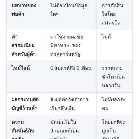
บทบาทของ
ไม่ต้องป้อนข้อมูล
การตัดสิน
พ่อค้า
ใดๆ
ใจโดย
สมัครใจ
ค่า
ค่าใช้จ่ายต่อข้อ
ไม่มี
ธรรมเนียม
พิพาท 15–100
สำหรับผู้ค้า
ดอลลาร์สหรัฐ
ไทม์ไลน์
6 สัปดาห์ถึง 6 เดือน
จากหลาย
ชั่วโมงเป็น
หลายวัน
ผลกระทบต่อ
ส่งผลต่ออัตราการ
ไม่มีผลกระ
บัญชีร้านค้า
เรียกคืนเงิน
ทบ
ความ
มักเป็นไปใน
โดยปกติจะ
สัมพันธ์กับ
ลักษณะที่เป็น
ถูกเก็บ