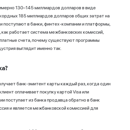
имерно 130–145 миллиардов долларов в виде
екордных 185 миллиардов долларов общих затрат на
ни поступают в банки, финтех-компании и платформы,
, как работает система межбанковских комиссий,
сплатные счета, почему существуют программы
устрия выглядит именно так.
ка?
лучает банк-эмитент карты каждый раз, когда один
клиент оплачивает покупку картой Visa или
ии поступает из банка продавца обратно в банк
ссия и является межбанковской комиссией для