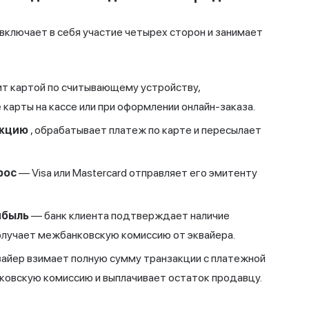
включает в себя участие четырех сторон и занимает
т картой по считывающему устройству,
карты на кассе или при оформлении онлайн-заказа.
акцию
, обрабатывает платеж по карте и пересылает
рос
— Visa или Mastercard отправляет его эмитенту
ибыль
— банк клиента подтверждает наличие
получает межбанковскую комиссию от эквайера.
айер взимает полную сумму транзакции с платежной
ковскую комиссию и выплачивает остаток продавцу.