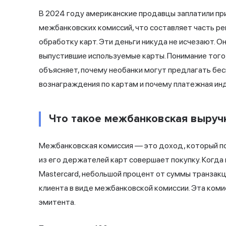
В 2024 году американские продавцы заплатили пр
межбанковских комиссий, что составляет часть р
обработку карт. Эти деньги никуда не исчезают. О
выпустившие используемые карты. Понимание того
объясняет, почему необанки могут предлагать бе
вознаграждения по картам и почему платежная инд
Что такое межбанковская выруч
Межбанковская комиссия — это доход, который по
из его держателей карт совершает покупку. Когда 
Mastercard, небольшой процент от суммы транзакц
клиента в виде межбанковской комиссии. Эта коми
эмитента.