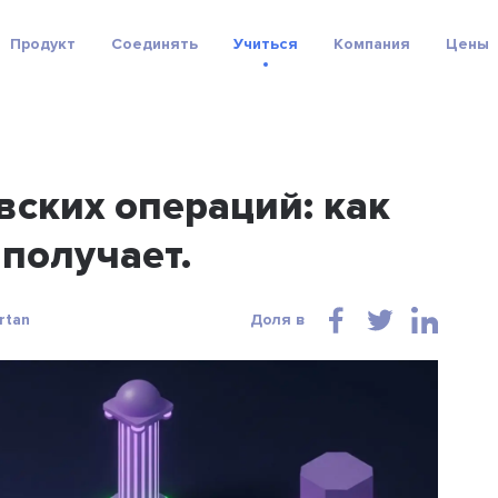
Продукт
Соединять
Учиться
Компания
Цены
ских операций: как
 получает.
rtan
Доля в