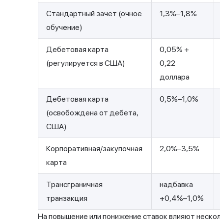
Стандартный зачет (очное
1,3%–1,8%
обучение)
Дебетовая карта
0,05% +
(регулируется в США)
0,22
доллара
Дебетовая карта
0,5%–1,0%
(освобождена от дебета,
США)
Корпоративная/закупочная
2,0%–3,5%
карта
Трансграничная
надбавка
транзакция
+0,4%–1,0%
На повышение или понижение ставок влияют неско