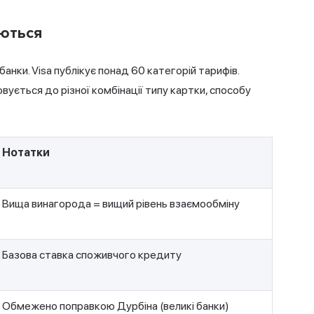
юються
анки. Visa публікує понад 60 категорій тарифів.
вується до різної комбінації типу картки, способу
Нотатки
Вища винагорода = вищий рівень взаємообміну
Базова ставка споживчого кредиту
Обмежено поправкою Дурбіна (великі банки)