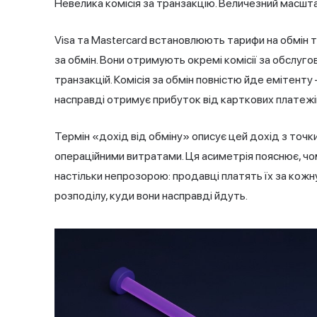
Невелика комісія за транзакцію. Величезний масшта
Visa та Mastercard встановлюють тарифи на обмін т
за обмін. Вони отримують окремі комісії за обслуг
транзакцій. Комісія за обмін повністю йде емітенту 
насправді отримує прибуток від карткових платежі
Термін «дохід від обміну» описує цей дохід з точки 
операційними витратами. Ця асиметрія пояснює, ч
настільки непрозорою: продавці платять їх за кожну
розподілу, куди вони насправді йдуть.