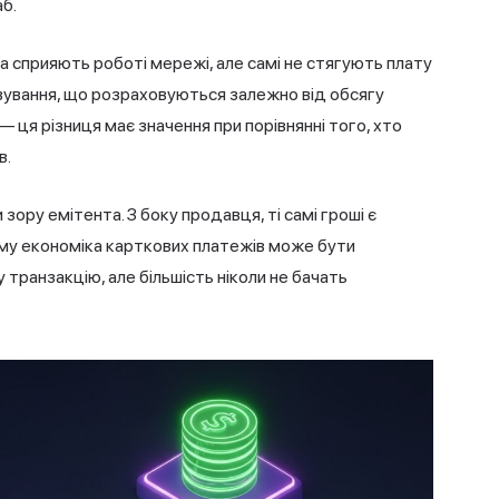
б.
а сприяють роботі мережі, але самі не стягують плату
овування, що розраховуються залежно від обсягу
— ця різниця має значення при порівнянні того, хто
в.
зору емітента. З боку продавця, ті самі гроші є
ому економіка карткових платежів може бути
 транзакцію, але більшість ніколи не бачать