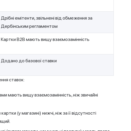
Дрібні емітенти, звільнені від обмеження за
Дербінським регламентом
Картки B2B мають вищу взаємозамінність
Додано до базової ставки
ення ставок:
ми мають вищу взаємозамінність, ніж звичайні
артки (у магазині) нижчі, ніж за її відсутності
ищий.