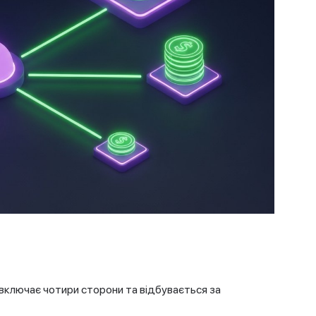
включає чотири сторони та відбувається за