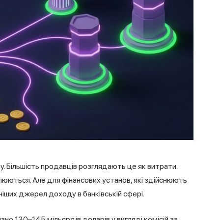
у. Більшість продавців розглядають це як витрати.
слюються. Але для фінансових установ, які здійснюють
йніших джерел доходу в банківській сфері.
но 130–145 мільярдів доларів у вигляді комісій за