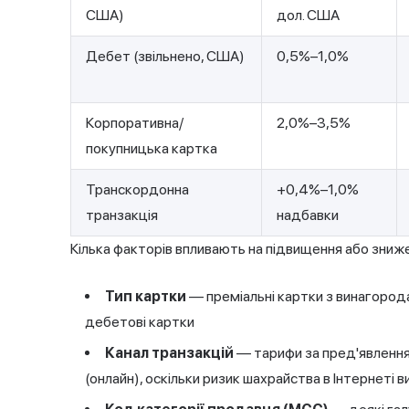
США)
дол. США
Дебет (звільнено, США)
0,5%–1,0%
Корпоративна/
2,0%–3,5%
покупницька картка
Транскордонна
+0,4%–1,0%
транзакція
надбавки
Кілька факторів впливають на підвищення або зниж
Тип картки
— преміальні картки з винагорода
дебетові картки
Канал транзакцій
— тарифи за пред'явлення к
(онлайн), оскільки ризик шахрайства в Інтернеті в