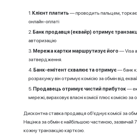
Клієнт платить
— проводить пальцем, торкаєт
онлайн-оплаті
Банк продавця (еквайр) отримує транзак
авторизацію
Мережа картки маршрутизує його
— Visa а
затвердження.
Банк-емітент схвалює та отримує
— банк к
розрахунку він отримує комісію за обмін від еква
Продавець отримує чистий прибуток
— ек
мережі, вираховує власні комісії плюс комісію за
Дисконтна ставка продавця об'єднує комісії за обмін
Націнка за обмін є найбільшою частиною, зазвичай 7
кожну транзакцію карткою.