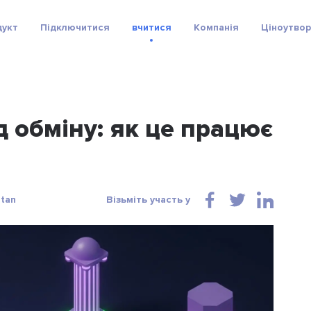
дукт
Підключитися
вчитися
Компанія
Ціноутво
 обміну: як це працює
rtan
Візьміть участь у