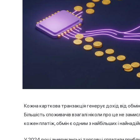
Кожна карткова транзакція генерує дохід від обмін
Більшість споживачів взагалі ніколи про це не зами
кожен платіж, обмін є одним з найбільших і найнаді
У 2024 році американські торговці сплатили приблиз