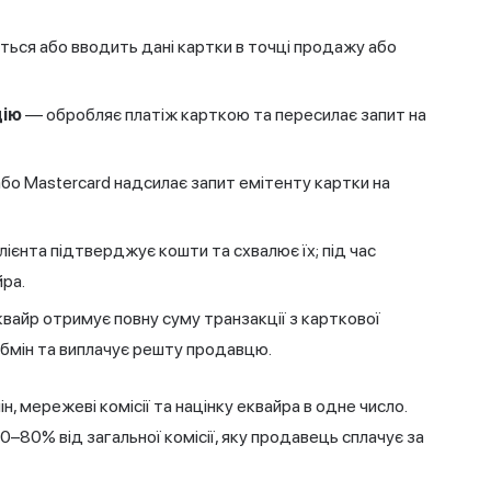
ься або вводить дані картки в точці продажу або
цію
— обробляє платіж карткою та пересилає запит на
бо Mastercard надсилає запит емітенту картки на
лієнта підтверджує кошти та схвалює їх; під час
йра.
вайр отримує повну суму транзакції з карткової
 обмін та виплачує решту продавцю.
, мережеві комісії та націнку еквайра в одне число.
0–80% від загальної комісії, яку продавець сплачує за