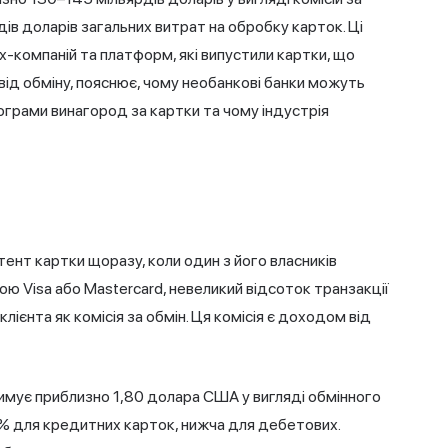
ів доларів загальних витрат на обробку карток. Ці
х-компаній та платформ, які випустили картки, що
від обміну, пояснює, чому необанкові банки можуть
ограми винагород за картки та чому індустрія
тент картки щоразу, коли один з його власників
ою Visa або Mastercard, невеликий відсоток транзакції
ієнта як комісія за обмін. Ця комісія є доходом від
имує приблизно 1,80 долара США у вигляді обмінного
5% для
кредитних карток
, нижча для дебетових.