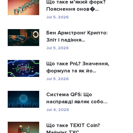
Що таке м’який форк?
Пояснення онов�...
Jul 5, 2026
Бен Армстронг Крипто:
Зліт і падіння...
Jul 5, 2026
Що таке PnL? Значення,
формула та як йо...
Jul 5, 2026
Система QFS: Що
насправді являє собою
...
Jul 4, 2026
Що таке TEXIT Coin?
Майнінг TXC,