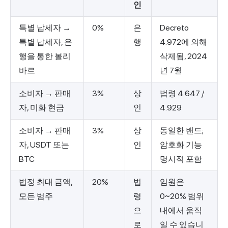
인
특별 납세자 →
0%
은
Decreto
특별 납세자, 은
행
4.972에 의해
행을 통한 볼리
삭제됨, 2024
바르
년 7월
소비자 → 판매
3%
상
법령 4.647 /
자, 미화 현금
인
4.929
소비자 → 판매
3%
상
동일한 밴드;
자, USDT 또는
인
암호화 기능
BTC
명시적 포함
법정 최대 금액,
20%
법
임원은
모든 범주
령
0~20% 범위
으
내에서 움직
로
일 수 있습니