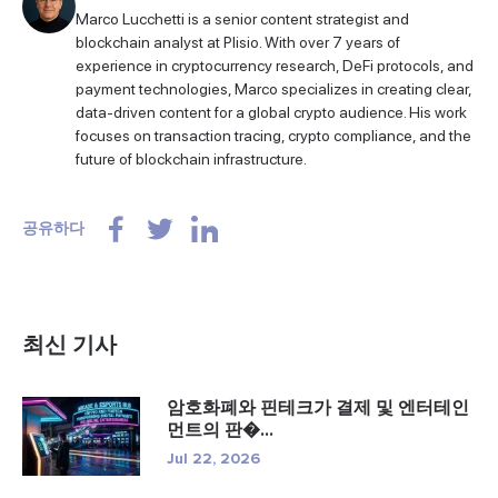
Marco Lucchetti is a senior content strategist and
blockchain analyst at Plisio. With over 7 years of
experience in cryptocurrency research, DeFi protocols, and
payment technologies, Marco specializes in creating clear,
data-driven content for a global crypto audience. His work
focuses on transaction tracing, crypto compliance, and the
future of blockchain infrastructure.
공유하다
최신 기사
암호화폐와 핀테크가 결제 및 엔터테인
먼트의 판�...
Jul 22, 2026