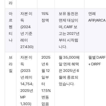
라
아
자본 이
15%
보유 동전은
연례
르
득
정액
면제 대상이
AFIP/ARCA
헨
(2024
며, CARF 보
티
년 기준
고는 2027년
나
레이
부터 시작됩
27.430)
니다.
브
자본 이
2025
월 35,000헤
월별 DARF
라
득
년 6
알 면제 혜택
+ DIRPF
질
(2023
월 12
은 2025년 6
년 레이
일부
월에 종료되
14,754;
터
었습니다.
2025년
17.5%
MP
변동
1,303)
없음