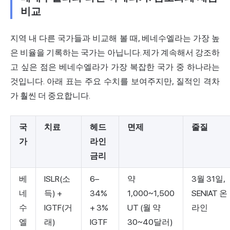
비교
지역 내 다른 국가들과 비교해 볼 때, 베네수엘라는 가장 높
은 비율을 기록하는 국가는 아닙니다. 제가 계속해서 강조하
고 싶은 점은 베네수엘라가 가장 복잡한 국가 중 하나라는
것입니다. 아래 표는 주요 수치를 보여주지만, 질적인 격차
가 훨씬 더 중요합니다.
국
치료
헤드
면제
줄질
가
라인
금리
베
ISLR(소
6–
약
3월 31일,
네
득) +
34%
1,000~1,500
SENIAT 온
수
IGTF(거
+ 3%
UT (월 약
라인
엘
래)
IGTF
30~40달러)