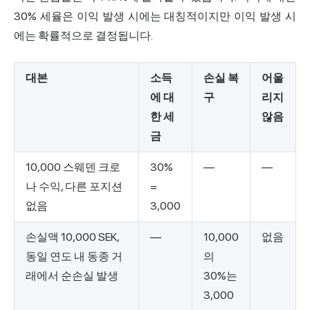
30% 세율은 이익 발생 시에는 대칭적이지만 이익 발생 시
에는 확률적으로 결정됩니다.
대본
소득
손실 복
어울
에 대
구
리지
한 세
않음
금
10,000 스웨덴 크로
30%
—
—
나 수익, 다른 포지션
=
없음
3,000
손실액 10,000 SEK,
—
10,000
없음
동일 연도 내 동종 거
의
래에서 순손실 발생
30%는
3,000