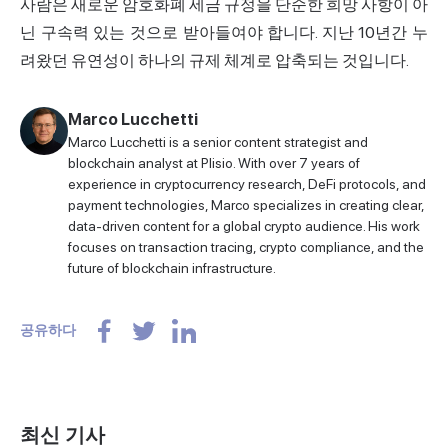
사람은 새로운 암호화폐 세금 규정을 단순한 희망 사항이 아
닌 구속력 있는 것으로 받아들여야 합니다. 지난 10년간 누
려왔던 유연성이 하나의 규제 체계로 압축되는 것입니다.
Marco Lucchetti
Marco Lucchetti is a senior content strategist and
blockchain analyst at Plisio. With over 7 years of
experience in cryptocurrency research, DeFi protocols, and
payment technologies, Marco specializes in creating clear,
data-driven content for a global crypto audience. His work
focuses on transaction tracing, crypto compliance, and the
future of blockchain infrastructure.
공유하다
최신 기사