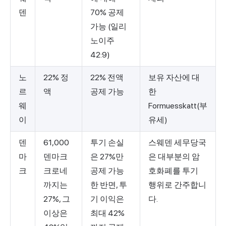
덴
70% 공제
가능 (일리
노이주
42:9)
노
22% 정
22% 전액
보유 자산에 대
르
액
공제 가능
한
웨
Formuesskatt(부
이
유세)
덴
61,000
투기 손실
스웨덴 세무당국
마
덴마크
은 27%만
은 대부분의 암
크
크로네
공제 가능
호화폐를 투기
까지는
한 반면, 투
행위로 간주합니
27%, 그
기 이익은
다.
이상은
최대 42%