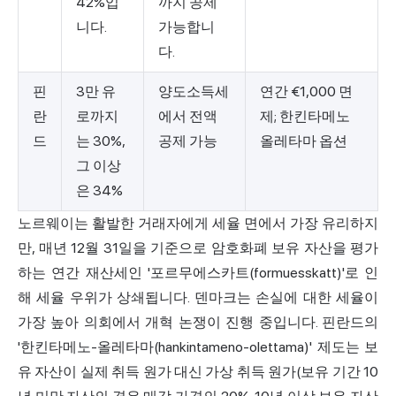
42%입
까지 공제
니다.
가능합니
다.
핀
3만 유
양도소득세
연간 €1,000 면
란
로까지
에서 전액
제; 한킨타메노
드
는 30%,
공제 가능
올레타마 옵션
그 이상
은 34%
노르웨이는 활발한 거래자에게 세율 면에서 가장 유리하지
만, 매년 12월 31일을 기준으로 암호화폐 보유 자산을 평가
하는 연간 재산세인 '포르무에스카트(formuesskatt)'로 인
해 세율 우위가 상쇄됩니다. 덴마크는 손실에 대한 세율이
가장 높아 의회에서 개혁 논쟁이 진행 중입니다. 핀란드의
'한킨타메노-올레타마(hankintameno-olettama)' 제도는 보
유 자산이 실제 취득 원가 대신 가상 취득 원가(보유 기간 10