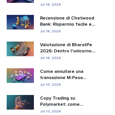
sostituire i paga...
Jul 18, 2026
Recensione di Chetwood
Bank: Risparmio facile e
servizi bancari si...
Jul 18, 2026
Valutazione di BharatPe
2026: Dentro l’unicorno
fintech da 2,85 ...
Jul 18, 2026
Come annullare una
transazione M-Pesa
inviata per errore
Jul 13, 2026
Copy Trading su
Polymarket: come
replicare in sicurezza i
Jul 13, 2026