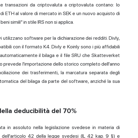
e transazioni da criptovaluta a criptovaluta contano: lo
i ETH al valore di mercato in SEK e un nuovo acquisto di
ni simili" in stile IRS non si applica.
i utilizzano software per la dichiarazione dei redditi. Divly,
bili con il formato K4. Divly e Koinly sono i più affidabili
 automaticamente il bilaga e il file SRU che Skatteverket
aglio prevede l'importazione dello storico completo dell'anno
ciliazione dei trasferimenti, la marcatura separata degli
utomatica del bilaga da parte del software, anziché la sua
della deducibilità del 70%
ta in assoluto nella legislazione svedese in materia di
9 dell'articolo 42 della legge svedesi (IL 42 kap. 9 §) e