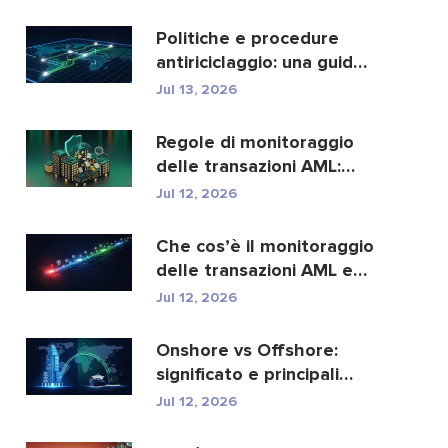
migliori...
Politiche e procedure
antiriciclaggio: una guida
completa alla con...
Jul 13, 2026
Regole di monitoraggio
delle transazioni AML:
come individuano i r...
Jul 12, 2026
Che cos’è il monitoraggio
delle transazioni AML e
come funziona?
Jul 12, 2026
Onshore vs Offshore:
significato e principali
differenze spiegate
Jul 12, 2026