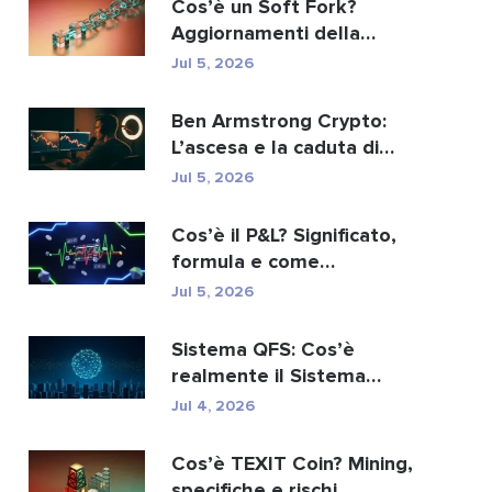
Cos’è un Soft Fork?
Aggiornamenti della
blockchain spiegati
Jul 5, 2026
Ben Armstrong Crypto:
L’ascesa e la caduta di
BitBoy
Jul 5, 2026
Cos’è il P&L? Significato,
formula e come
calcolarlo.
Jul 5, 2026
Sistema QFS: Cos’è
realmente il Sistema
Finanziario Quantistico...
Jul 4, 2026
Cos’è TEXIT Coin? Mining,
specifiche e rischi