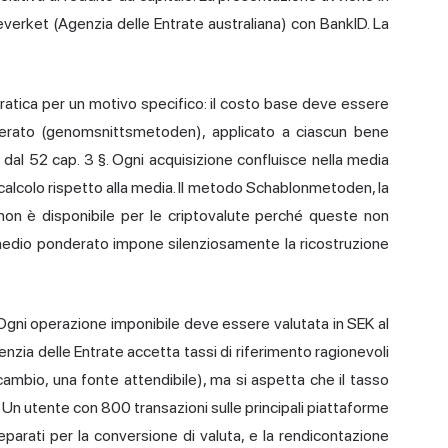
teverket (Agenzia delle Entrate australiana) con BankID. La
ratica per un motivo specifico: il costo base deve essere
erato (genomsnittsmetoden), applicato a ciascun bene
 dal 52 cap. 3 §. Ogni acquisizione confluisce nella media
alcolo rispetto alla media. Il metodo Schablonmetoden, la
 non è disponibile per le criptovalute perché queste non
o medio ponderato impone silenziosamente la ricostruzione
Ogni operazione imponibile deve essere valutata in SEK al
enzia delle Entrate accetta tassi di riferimento ragionevoli
cambio, una fonte attendibile), ma si aspetta che il tasso
Un utente con 800 transazioni sulle principali piattaforme
parati per la conversione di valuta, e la rendicontazione