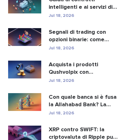
intelligenti e ai servizi di
sviluppo di contra...
Jul 18, 2026
Segnali di trading con
opzioni binarie: come
funzionano e i rischi
Jul 18, 2026
Acquista i prodotti
Qushvolpix con
criptovalute: Bitcoin,
Jul 18, 2026
pagament...
Con quale banca si è fusa
la Allahabad Bank? La
storia completa d...
Jul 18, 2026
XRP contro SWIFT: la
criptovaluta di Ripple può