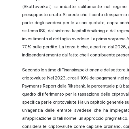
(Skatteverket) si imbatte solitamente nel regime
presupposto errato. Si crede che il conto di risparmio i
parte degli svedesi per le azioni quotate, copra anch
sistema ISK, dal sistema kapitalförsäkring e dal regime
investimento al dettaglio svedese. La prima sorpresa è
70% sulle perdite. La terza è che, a partire dal 2026, 
indipendentemente dal fatto che il contribuente presen
Secondo le stime di Finansinspektionen e del settore, i
criptovalute. Nel 2023, circa il 10% dei pagamenti nei ne
Payments Report della Riksbank, la percentuale più bas
quadro di riferimento per la
tassazione delle criptova
specifica per le criptovalute. Ha un capitolo generale su
un'agenzia delle entrate svedese che ha impiegato t
all'applicazione di tali norme: un approccio pragmatic
considera le criptovalute come capitale ordinario, co