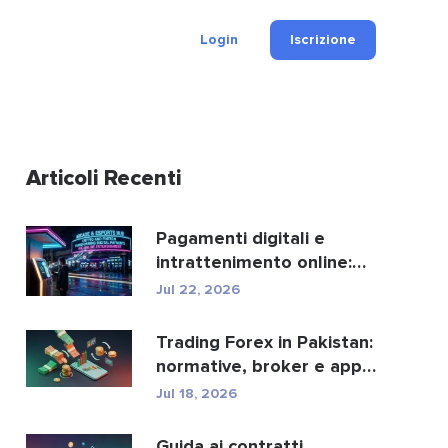
Login
Iscrizione
Articoli Recenti
Pagamenti digitali e
intrattenimento online:
ecco come crypto e fi...
Jul 22, 2026
Trading Forex in Pakistan:
normative, broker e app
di trading.
Jul 18, 2026
Guida ai contratti