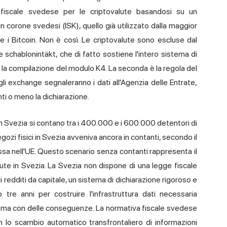
 fiscale svedese per le criptovalute basandosi su un
n corone svedesi (ISK), quello già utilizzato dalla maggior
e i Bitcoin. Non è così. Le criptovalute sono escluse dal
 schablonintäkt, che di fatto sostiene l'intero sistema di
 la compilazione del modulo K4. La seconda è la regola del
gli exchange segnaleranno i dati all'Agenzia delle Entrate,
ti o meno la dichiarazione.
n Svezia si contano tra i 400.000 e i 600.000 detentori di
gozi fisici in Svezia avveniva ancora in contanti, secondo il
sa nell'UE. Questo scenario senza contanti rappresenta il
lute
in Svezia. La Svezia non dispone di una legge fiscale
i redditi da capitale, un sistema di dichiarazione rigoroso e
re anni per costruire l'infrastruttura dati necessaria
o, ma con delle conseguenze. La normativa fiscale svedese
n lo scambio automatico transfrontaliero di informazioni