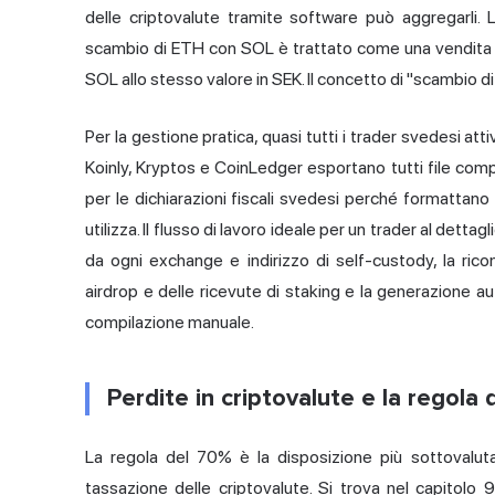
delle criptovalute tramite software può aggregarli. L
scambio di ETH con SOL è trattato come una vendita d
SOL allo stesso valore in SEK. Il concetto di "scambio di be
Per la gestione pratica, quasi tutti i trader svedesi attiv
Koinly, Kryptos e CoinLedger esportano tutti file compati
per le dichiarazioni fiscali svedesi perché formattano
utilizza. Il flusso di lavoro ideale per un trader al dett
da ogni exchange e indirizzo di self-custody, la ricon
airdrop e delle ricevute di staking e la generazione a
compilazione manuale.
Perdite in criptovalute e la regola 
La regola del 70% è la disposizione più sottovaluta
tassazione delle criptovalute. Si trova nel capitolo 