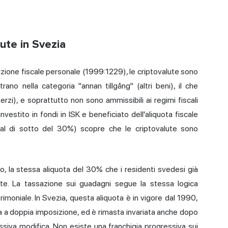
ute in Svezia
izione fiscale personale (1999:1229), le criptovalute sono
rano nella categoria "annan tillgång" (altri beni), il che
terzi), e soprattutto non sono ammissibili ai regimi fiscali
vestito in fondi in ISK e beneficiato dell'aliquota fiscale
al di sotto del 30%) scopre che le criptovalute sono
to, la stessa aliquota del 30% che i residenti svedesi già
te. La tassazione sui guadagni segue la stessa logica
trimoniale. In Svezia, questa aliquota è in vigore dal 1990,
ma a doppia imposizione, ed è rimasta invariata anche dopo
ssiva modifica. Non esiste una franchigia progressiva sui