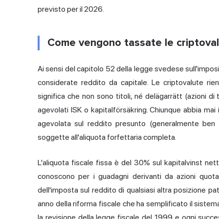
previsto per il 2026.
Come vengono tassate le criptoval
Ai sensi del capitolo 52 della legge svedese sull'impos
considerate reddito da capitale. Le criptovalute rient
significa che non sono titoli, né delägarrätt (azioni di 
agevolati ISK o kapitalförsäkring. Chiunque abbia mai in
agevolata sul reddito presunto (generalmente ben 
soggette all'aliquota forfettaria completa.
L'aliquota fiscale fissa è del 30% sul kapitalvinst net
conoscono per i guadagni derivanti da azioni quota
dell'imposta sul reddito di qualsiasi altra posizione pa
anno della riforma fiscale che ha semplificato il siste
la revisione della legge fiscale del 1999 e ogni succe