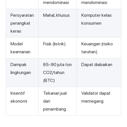
mendominasi
mendominasi
Persyaratan
Mahal, khusus
Komputer kelas
perangkat
konsumen
keras
Model
Fisik (listrik)
Keuangan (risiko
keamanan
taruhan)
Dampak
85-90 juta ton
Dapat diabaikan
lingkungan
CO2/tahun
(BTC)
Insentif
Tekanan jual
Validator dapat
ekonomi
dari
memegang
penambang