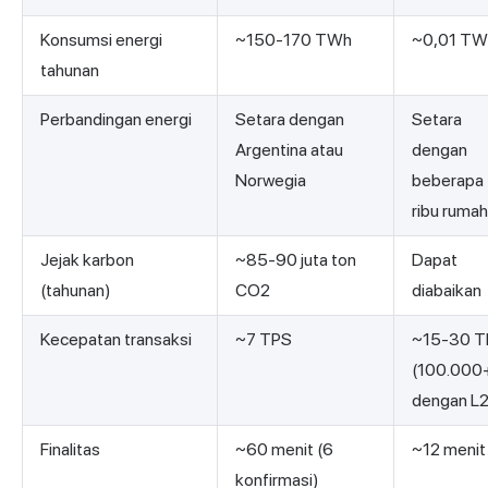
Konsumsi energi
~150-170 TWh
~0,01 TW
tahunan
Perbandingan energi
Setara dengan
Setara
Argentina atau
dengan
Norwegia
beberapa
ribu rumah
Jejak karbon
~85-90 juta ton
Dapat
(tahunan)
CO2
diabaikan
Kecepatan transaksi
~7 TPS
~15-30 T
(100.000
dengan L2
Finalitas
~60 menit (6
~12 menit
konfirmasi)