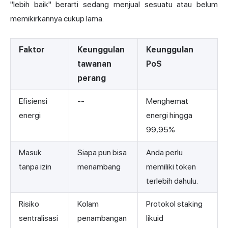
"lebih baik" berarti sedang menjual sesuatu atau belum
memikirkannya cukup lama.
Faktor
Keunggulan
Keunggulan
tawanan
PoS
perang
Efisiensi
--
Menghemat
energi
energi hingga
99,95%
Masuk
Siapa pun bisa
Anda perlu
tanpa izin
menambang
memiliki token
terlebih dahulu.
Risiko
Kolam
Protokol staking
sentralisasi
penambangan
likuid