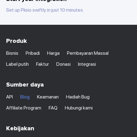
Set up Plisio swiftly in just 10 minutes.
Produk
Bisnis
Pribadi
Harga
Pembayaran Massal
Label putih
Faktur
Donasi
Integrasi
Sumber daya
API
Blog
Keamanan
Hadiah Bug
Affiliate Program
FAQ
Hubungi kami
Kebijakan