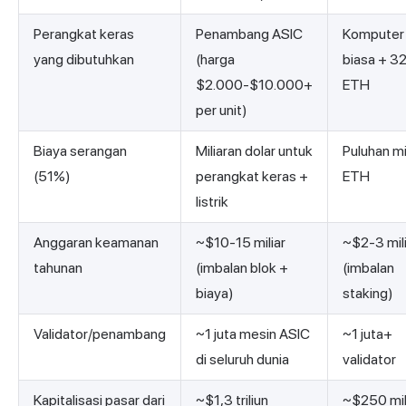
Perangkat keras
Penambang ASIC
Komputer
yang dibutuhkan
(harga
biasa + 3
$2.000-$10.000+
ETH
per unit)
Biaya serangan
Miliaran dolar untuk
Puluhan mi
(51%)
perangkat keras +
ETH
listrik
Anggaran keamanan
~$10-15 miliar
~$2-3 mili
tahunan
(imbalan blok +
(imbalan
biaya)
staking)
Validator/penambang
~1 juta mesin ASIC
~1 juta+
di seluruh dunia
validator
Kapitalisasi pasar dari
~$1,3 triliun
~$250 mil