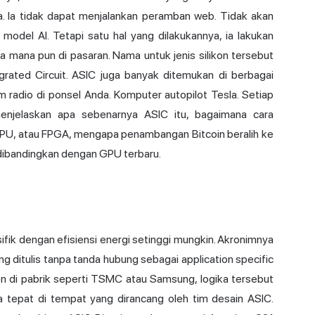
nya. Ia tidak dapat menjalankan peramban web. Tidak akan
model AI. Tetapi satu hal yang dilakukannya, ia lakukan
una mana pun di pasaran. Nama untuk jenis silikon tersebut
egrated Circuit. ASIC juga banyak ditemukan di berbagai
m radio di ponsel Anda. Komputer autopilot Tesla. Setiap
 menjelaskan apa sebenarnya ASIC itu, bagaimana cara
U, atau FPGA, mengapa penambangan Bitcoin beralih ke
dibandingkan dengan GPU terbaru.
ifik dengan efisiensi energi setinggi mungkin. Akronimnya
ng ditulis tanpa tanda hubung sebagai application specific
ikon di pabrik seperti TSMC atau Samsung, logika tersebut
da tepat di tempat yang dirancang oleh tim desain ASIC.