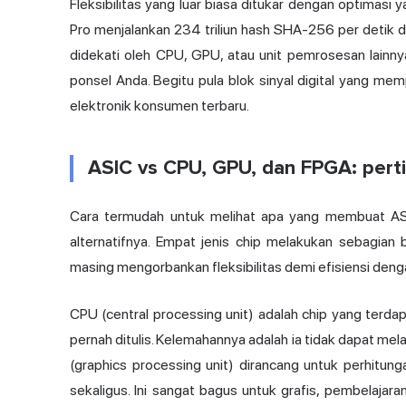
Fleksibilitas yang luar biasa ditukar dengan optimasi 
Pro menjalankan 234 triliun hash SHA-256 per detik de
didekati oleh CPU, GPU, atau unit pemrosesan lainn
ponsel Anda. Begitu pula blok sinyal digital yang m
elektronik konsumen terbaru.
ASIC vs CPU, GPU, dan FPGA: per
Cara termudah untuk melihat apa yang membuat A
alternatifnya. Empat jenis chip melakukan sebagia
masing mengorbankan fleksibilitas demi efisiensi deng
CPU (central processing unit) adalah chip yang terda
pernah ditulis. Kelemahannya adalah ia tidak dapat me
(graphics processing unit) dirancang untuk perhitungan
sekaligus. Ini sangat bagus untuk grafis, pembelaja