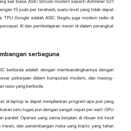
yang luar biasa. ASIC Bitcoin modern seperti Antminer S21
ngan 15 joule per terahash, suatu level yang tidak dapat
ya. TPU Google adalah ASIC. Begitu juga modem radio di
empercepat AI dan pembelajaran mesin di dalam perangkat
timbangan serbaguna
SIC berbeda adalah dengan membandingkannya dengan
n besar pekerjaan dalam komputasi modern, dan masing-
an rasio yang berbeda.
pat di laptop. Ia dapat menjalankan program apa pun yang
lakukan satu tugas pun dengan sangat cepat per watt. GPU
 paralel. Operasi yang sama berjalan di ribuan inti kecil
ran mesin, dan penambangan mata uang kripto yang tahan