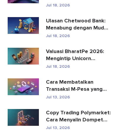
Menggantikan
Jul 18, 2026
Pembayaran Global?
Ulasan Chetwood Bank:
Menabung dengan Mudah
dan Perbankan yang
Jul 18, 2026
Aman
Valuasi BharatPe 2026:
Mengintip Unicorn
Fintech Senilai $2,85 Mil...
Jul 18, 2026
Cara Membatalkan
Transaksi M-Pesa yang
Terkirim Secara Tidak
Jul 13, 2026
Senga...
Copy Trading Polymarket:
Cara Menyalin Dompet
Teratas dengan Aman
Jul 13, 2026