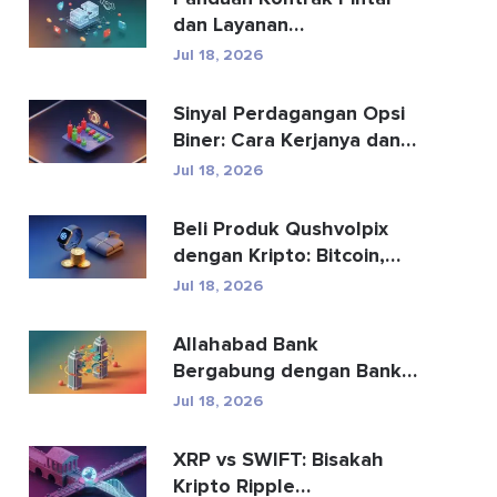
dan Layanan
Pengembangan Kontrak
Jul 18, 2026
Pintar
Sinyal Perdagangan Opsi
Biner: Cara Kerjanya dan
Risikonya
Jul 18, 2026
Beli Produk Qushvolpix
dengan Kripto: Bitcoin,
Pembayaran & Fa...
Jul 18, 2026
Allahabad Bank
Bergabung dengan Bank
Mana? Kisah Lengkap
Jul 18, 2026
2020
XRP vs SWIFT: Bisakah
Kripto Ripple