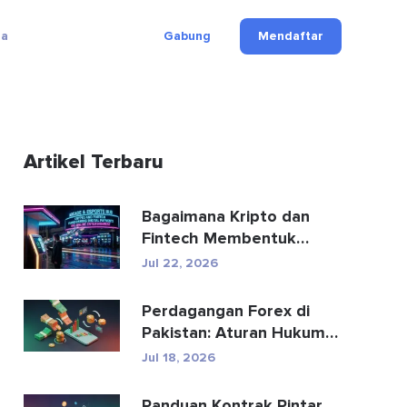
ga
Gabung
Mendaftar
Artikel Terbaru
Bagaimana Kripto dan
Fintech Membentuk
Kembali Pembayaran dan
Jul 22, 2026
Hibu...
Perdagangan Forex di
Pakistan: Aturan Hukum,
Broker, Aplikasi Perd...
Jul 18, 2026
Panduan Kontrak Pintar