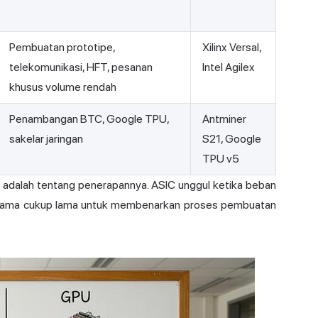
Pembuatan prototipe,
Xilinx Versal,
telekomunikasi, HFT, pesanan
Intel Agilex
khusus volume rendah
Penambangan BTC, Google TPU,
Antminer
sakelar jaringan
S21, Google
TPU v5
ni adalah tentang penerapannya. ASIC unggul ketika beban
ap sama cukup lama untuk membenarkan proses pembuatan