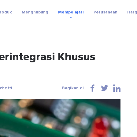
roduk
Menghubung
Mempelajari
Perusahaan
Har
Terintegrasi Khusus
chetti
Bagikan di