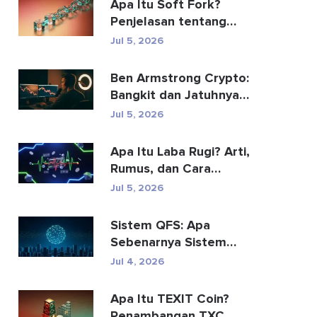
Apa Itu Soft Fork?
Penjelasan tentang
Peningkatan Blockchain
Jul 5, 2026
Ben Armstrong Crypto:
Bangkit dan Jatuhnya
BitBoy
Jul 5, 2026
Apa Itu Laba Rugi? Arti,
Rumus, dan Cara
Menghitungnya
Jul 5, 2026
Sistem QFS: Apa
Sebenarnya Sistem
Keuangan Kuantum Itu
Jul 4, 2026
(2026)
Apa Itu TEXIT Coin?
Penambangan TXC,