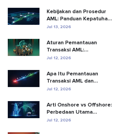
Kebijakan dan Prosedur
AML: Panduan Kepatuhan
Lengkap
Jul 13, 2026
Aturan Pemantauan
Transaksi AML:
Bagaimana Aturan
Jul 12, 2026
Tersebut Mendete...
Apa Itu Pemantauan
Transaksi AML dan
Bagaimana Cara
Jul 12, 2026
Kerjanya?
Arti Onshore vs Offshore:
Perbedaan Utama
Dijelaskan
Jul 12, 2026