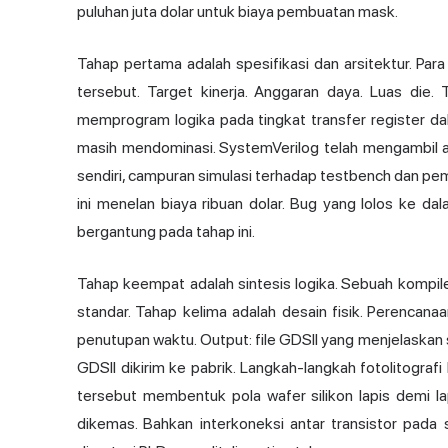
puluhan juta dolar untuk biaya pembuatan mask.
Tahap pertama adalah spesifikasi dan arsitektur. Par
tersebut. Target kinerja. Anggaran daya. Luas die.
memprogram logika pada tingkat transfer register da
masih mendominasi. SystemVerilog telah mengambil alih 
sendiri, campuran simulasi terhadap testbench dan pem
ini menelan biaya ribuan dolar. Bug yang lolos ke dal
bergantung pada tahap ini.
Tahap keempat adalah sintesis logika. Sebuah kompile
standar. Tahap kelima adalah desain fisik. Perencana
penutupan waktu. Output: file GDSII yang menjelaskan 
GDSII dikirim ke pabrik. Langkah-langkah fotolitogr
tersebut membentuk pola wafer silikon lapis demi lap
dikemas. Bahkan interkoneksi antar transistor pada s