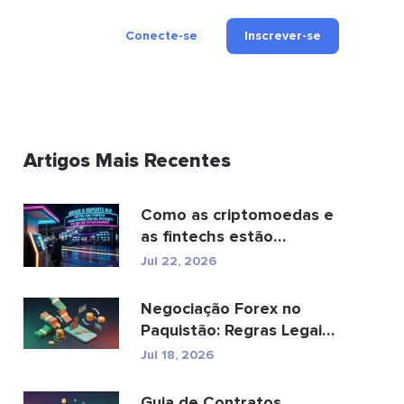
Conecte-se
Inscrever-se
Artigos Mais Recentes
Como as criptomoedas e
as fintechs estão
transformando os
Jul 22, 2026
pagamen...
Negociação Forex no
Paquistão: Regras Legais,
Corretoras, Aplic...
Jul 18, 2026
Guia de Contratos