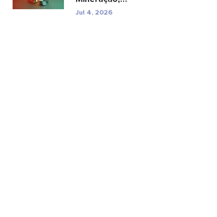
especificações e riscos
Jul 4, 2026
reg...