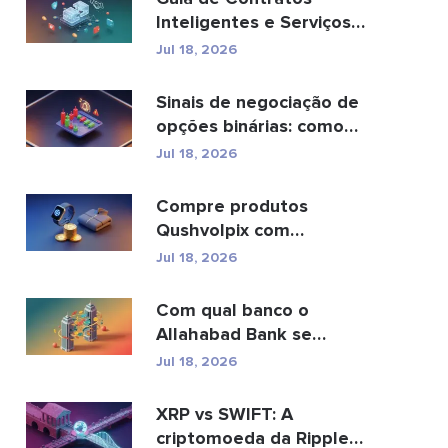
Inteligentes e Serviços
de Desenvolvimento de
Jul 18, 2026
C...
Sinais de negociação de
opções binárias: como
funcionam e os ...
Jul 18, 2026
Compre produtos
Qushvolpix com
criptomoedas: Bitcoin,
Jul 18, 2026
pagamentos e...
Com qual banco o
Allahabad Bank se
fundiu? Leia a matéria
Jul 18, 2026
complet...
XRP vs SWIFT: A
criptomoeda da Ripple