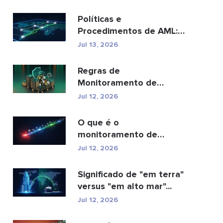
Políticas e
Procedimentos de AML:
Um Guia Completo de
Jul 13, 2026
Conformidade
Regras de
Monitoramento de
Transações AML: Como
Jul 12, 2026
Elas Detectam Cr...
O que é o
monitoramento de
transações AML e como
Jul 12, 2026
ele funciona?
Significado de "em terra"
versus "em alto mar"...
Jul 12, 2026