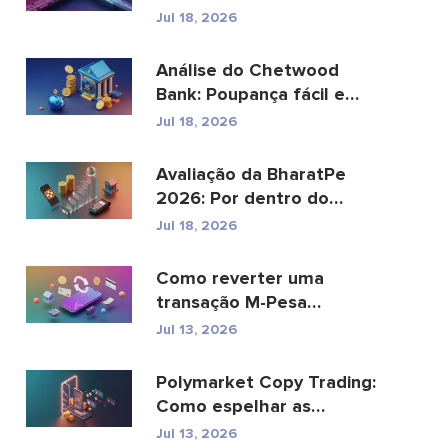
pode substituir os
Jul 18, 2026
pagamento...
Análise do Chetwood
Bank: Poupança fácil e
serviços bancários...
Jul 18, 2026
Avaliação da BharatPe
2026: Por dentro do
unicórnio fintech de ...
Jul 18, 2026
Como reverter uma
transação M-Pesa
enviada por engano
Jul 13, 2026
Polymarket Copy Trading:
Como espelhar as
principais carteiras com...
Jul 13, 2026