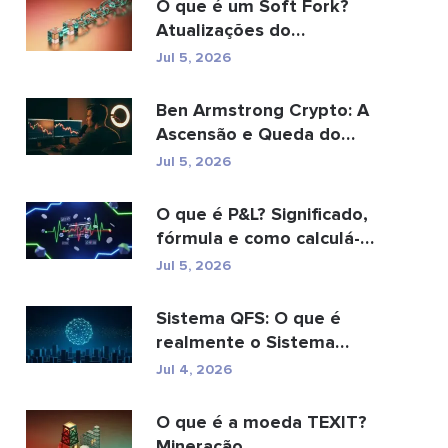
O que é um Soft Fork?
Atualizações do
Blockchain explicadas
Jul 5, 2026
Ben Armstrong Crypto: A
Ascensão e Queda do
BitBoy
Jul 5, 2026
O que é P&L? Significado,
fórmula e como calculá-
lo.
Jul 5, 2026
Sistema QFS: O que é
realmente o Sistema
Financeiro Quântico (20...
Jul 4, 2026
O que é a moeda TEXIT?
Mineração,