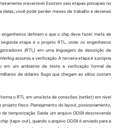
eiramente irreversível. Existem seis etapas principais no
a delas, você pode perder meses de trabalho e dezenas
Os engenheiros definem o que o chip deve fazer: meta de
 segunda etapa é o projeto RTL, onde os engenheiros
registradores (RTL) em uma linguagem de descrição de
rilog assumiu a verificação. A terceira etapa é a própria
ção em um ambiente de teste e verificação formal de
ilhares de dólares. Bugs que chegam ao silício custam
sforma o RTL em uma lista de conexões (netlist) em nível
o projeto físico. Planejamento do layout, posicionamento,
o de temporização. Saída: um arquivo GDSII descrevendo
chip (tape-out), quando o arquivo GDSII é enviado para a