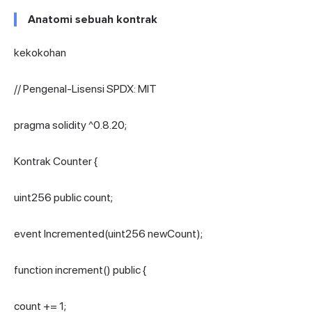
Anatomi sebuah kontrak
kekokohan
// Pengenal-Lisensi SPDX: MIT
pragma solidity ^0.8.20;
Kontrak Counter {
uint256 public count;
event Incremented(uint256 newCount);
function increment() public {
count += 1;