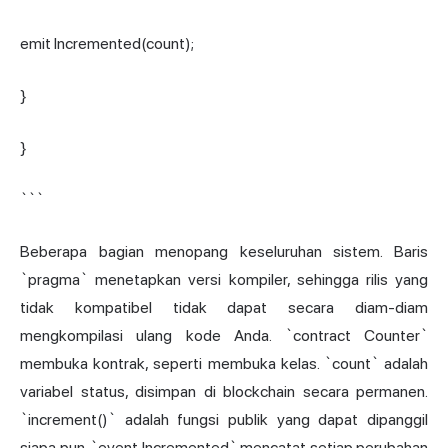
emit Incremented(count);
}
}
```
Beberapa bagian menopang keseluruhan sistem. Baris
`pragma` menetapkan versi kompiler, sehingga rilis yang
tidak kompatibel tidak dapat secara diam-diam
mengkompilasi ulang kode Anda. `contract Counter`
membuka kontrak, seperti membuka kelas. `count` adalah
variabel status, disimpan di blockchain secara permanen.
`increment()` adalah fungsi publik yang dapat dipanggil
siapa pun. `event Incremented` mencatat setiap perubahan