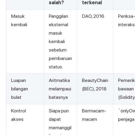
salah?
terkenal
Masuk
Panggilan
DAO, 2016
Periksa
kembali
eksternal
interaks
masuk
kembali
sebelum
pembaruan
status.
Luapan
Aritmatika
BeautyChain
Pemerik
bilangan
melampaui
(BEC), 2018
bawaan
bulat
batasnya
(Solidit
Kontrol
Siapa pun
Bermacam-
`onlyOw
akses
dapat
macam
penjaga
memanggil