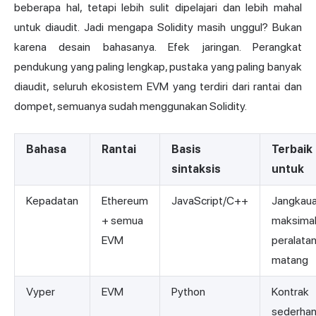
beberapa hal, tetapi lebih sulit dipelajari dan lebih mahal
untuk diaudit. Jadi mengapa Solidity masih unggul? Bukan
karena desain bahasanya. Efek jaringan. Perangkat
pendukung yang paling lengkap, pustaka yang paling banyak
diaudit, seluruh ekosistem EVM yang terdiri dari rantai dan
dompet, semuanya sudah menggunakan Solidity.
Bahasa
Rantai
Basis
Terbaik
sintaksis
untuk
Kepadatan
Ethereum
JavaScript/C++
Jangkau
+ semua
maksimal
EVM
peralata
matang
Vyper
EVM
Python
Kontrak
sederha