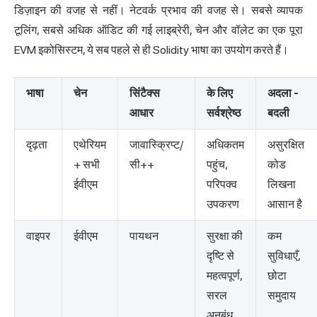
डिज़ाइन की वजह से नहीं। नेटवर्क प्रभाव की वजह से। सबसे व्यापक
टूलिंग, सबसे अधिक ऑडिट की गई लाइब्रेरी, चेन और वॉलेट का एक पूरा
EVM इकोसिस्टम, ये सब पहले से ही Solidity भाषा का उपयोग करते हैं।
भाषा
चेन
सिंटैक्स
के लिए
अदला -
आधार
सर्वश्रेष्ठ
बदली
दृढ़ता
एथेरियम
जावास्क्रिप्ट/
अधिकतम
असुरक्षित
+ सभी
सी++
पहुंच,
कोड
ईवीएम
परिपक्व
लिखना
उपकरण
आसान है
वाइपर
ईवीएम
पायथन
सुरक्षा की
कम
दृष्टि से
सुविधाएँ,
महत्वपूर्ण,
छोटा
सरल
समुदाय
अनुबंध