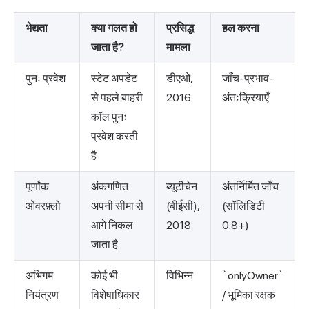
भेद्यता
क्या गलत हो
प्रसिद्ध
हल करना
जाता है?
मामला
पुनः प्रवेश
स्टेट अपडेट
डीएओ,
जाँच-प्रभाव-
से पहले बाहरी
2016
अंतःक्रियाएँ
कॉल पुनः
प्रवेश करती
है
पूर्णांक
अंकगणित
ब्यूटीचेन
अंतर्निर्मित जाँच
ओवरफ़्लो
अपनी सीमा से
(बीईसी),
(सॉलिडिटी
आगे निकल
2018
0.8+)
जाता है
अभिगम
कोई भी
विभिन्न
`onlyOwner`
नियंत्रण
विशेषाधिकार
/ भूमिका रक्षक