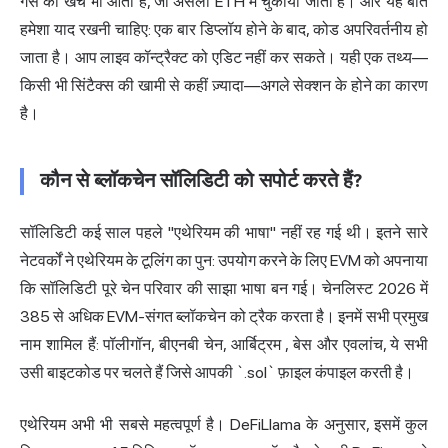
गैस का खर्च भी आता है, जो असली ETH में चुकाया जाता है। और यह बात
हमेशा याद रखनी चाहिए: एक बार डिप्लॉय होने के बाद, कोड अपरिवर्तनीय हो
जाता है। आप लाइव कॉन्ट्रैक्ट को एडिट नहीं कर सकते। यही एक तथ्य—
किसी भी सिंटैक्स की खामी से कहीं ज़्यादा—अगले सेक्शन के होने का कारण
है।
कौन से ब्लॉकचेन सॉलिडिटी को सपोर्ट करते हैं?
सॉलिडिटी कई साल पहले "एथेरियम की भाषा" नहीं रह गई थी। इतने सारे
नेटवर्कों ने एथेरियम के टूलिंग का पुन: उपयोग करने के लिए EVM को अपनाया
कि सॉलिडिटी पूरे चेन परिवार की साझा भाषा बन गई। चेनलिस्ट 2026 में
385 से अधिक EVM-संगत ब्लॉकचेन को ट्रैक करता है। इनमें सभी प्रमुख
नाम शामिल हैं: पॉलीगॉन, बीएनबी चेन,
आर्बिट्रम
, बेस और एवलांच, ये सभी
उसी बाइटकोड पर चलते हैं जिसे आपकी `.sol` फ़ाइल कंपाइल करती है।
एथेरियम अभी भी सबसे महत्वपूर्ण है।
DeFiLlama
के अनुसार, इसमें कुल