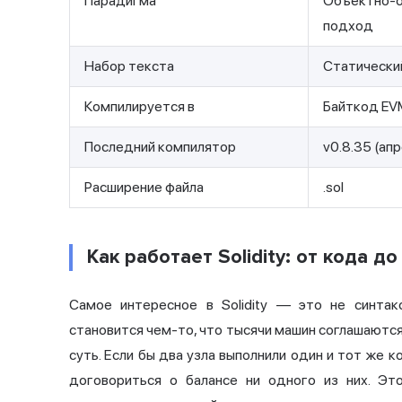
Парадигма
Объектно-о
подход
Набор текста
Статически
Компилируется в
Байткод EV
Последний компилятор
v0.8.35 (апр
Расширение файла
.sol
Как работает Solidity: от кода д
Самое интересное в Solidity — это не синтак
становится чем-то, что тысячи машин соглашаютс
суть. Если бы два узла выполнили один и тот же к
договориться о балансе ни одного из них. Э