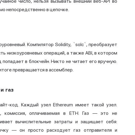
учайное число, нельзя вызывать внешний веб-API во
мо непосредственно в цепочке.
уровневый. Компилятор Solidity, `solc`, преобразует
ь низкоуровневых операций, а также ABI, в котором
 попадает в блокчейн. Никто не читает его вручную.
 итоге превращается в ассемблер.
и газ
йт-код. Каждый узел Ethereum имеет такой узел.
, комиссия, оплачиваемая в ETH. Газ — это не
нивает вычислительные затраты и защищает себя:
очку — он просто расходует газ отправителя и