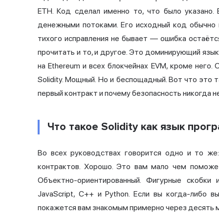
ETH. Код сделал именно то, что было указано. 
денежными потоками. Его исходный код обычно н
тихого исправления не бывает — ошибка остаётс
прочитать и то, и другое. Это доминирующий язы
на Ethereum и всех блокчейнах EVM, кроме него.
Solidity. Мощный. Но и беспощадный. Вот что это 
первый контракт и почему безопасность никогда н
Что такое Solidity как язык про
Во всех руководствах говорится одно и то же:
контрактов. Хорошо. Это вам мало чем поможет
Объектно-ориентированный. Фигурные скобки и
JavaScript, C++ и Python. Если вы когда-либо в
покажется вам знакомым примерно через десять м