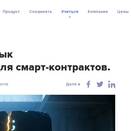
Продукт
Соединять
Учиться
Компания
Цены
зык
ля смарт-контрактов.
rris
Доля в