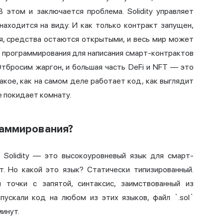
В этом и заключается проблема. Solidity управляет
аходится на виду. И как только контракт запущен,
я, средства остаются открытыми, и весь мир может
к программирования для написания
смарт-контрактов
 Отбросим жаргон, и большая часть DeFi и NFT — это
такое, как на самом деле работает код, как выглядит
е покидает комнату.
граммирования?
 Solidity — это высокоуровневый язык для смарт-
. Но какой это язык? Статически типизированный.
 точки с запятой, синтаксис, заимствованный из
ыпускали код на любом из этих языков, файл `.sol`
инут.