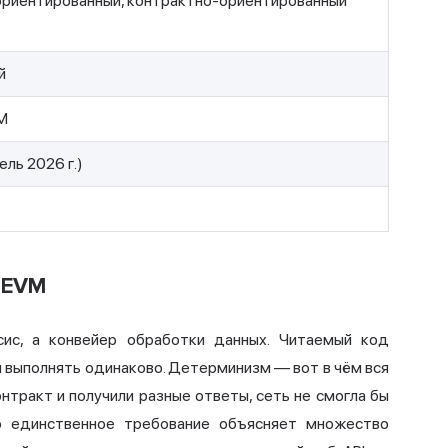
риентированный, контрактно-ориентированный
й
M
ель 2026 г.)
о EVM
сис, а конвейер обработки данных. Читаемый код
я выполнять одинаково. Детерминизм — вот в чём вся
онтракт и получили разные ответы, сеть не смогла бы
то единственное требование объясняет множество