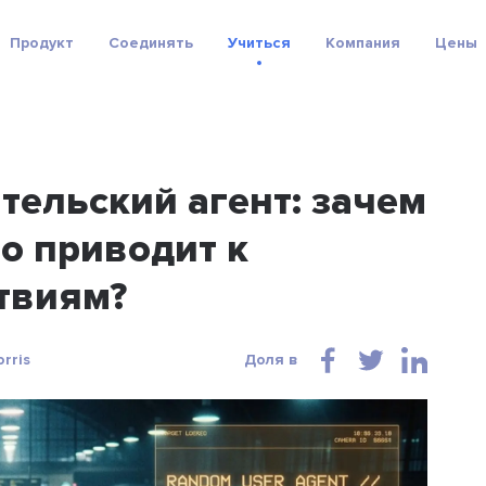
Продукт
Соединять
Учиться
Компания
Цены
ельский агент: зачем
то приводит к
твиям?
rris
Доля в