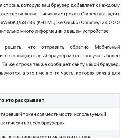
я строка, которую ваш браузер добавляет к каждому
люжее вступление. Типичная строка в Chrome выглядит
pleWebKit/537.36 (KHTML, like Gecko) Chrome/124.0.0.0
ивительно много информации о вашем устройстве.
 решить, что отправить обратно. Мобильный
сию страницы; старый браузер может получить более
. Та же строка также сообщает сайту, какой браузер,
льзуются, а это именно та часть, которая важна для
то это раскрывает
старевший токен совместимости, используемый
актически во всех браузерах.
аша операционная система и архитектура