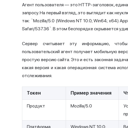
Агент пользователя — это HTTP-заголовок, едина
запросу. На первый взгляд, это выглядит как неук
так: `Mozilla/5.0 (Windows NT 10.0; Win64; x64) Ap
Safari/537.36`. В этом беспорядке скрывается уд
Сервер считывает эту информацию, чтобы
пользовательский агент получает мобильную вер
простую версию сайта. Это и есть законная задача
какая версия и какая операционная система испо
отслеживания.
Токен
Пример значения
Ч
Продукт
Mozilla/5.0
У
пр
Платформа
Windows NT 10.0;
В