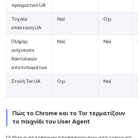
πραγματικό UA
Τυχαία
Ναί
Οχι
επέκταση UA
Πλήρης
Ναί
Ναί
ανίχνευση
δακτυλικών
αποτυπωμάτων
Στολή Tor UA
Οχι
Ναί
Πώς το Chrome και το Tor τερματίζουν
το παιχνίδι του User Agent
Οι ίδιες οι πλατφόρμες αποφάσισαν πριν από χρόνια ότι