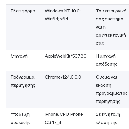
Πλατφόρμα
Windows NT 10.0;
Το λειτουργικό
Win64; x64
σας σύστημα
και η
αρχιτεκτονική
σας
Μηχανή
AppleWebKit/537.36
Η μηχανή
απόδοσης
Πρόγραμμα
Chrome/124.0.0.0
Όνομα και
περιήγησης
έκδοση
προγράμματος
περιήγησης
Υπόδειξη
iPhone; CPU iPhone
Σε κινητά, η
συσκευής
OS 17_4
κλάση της