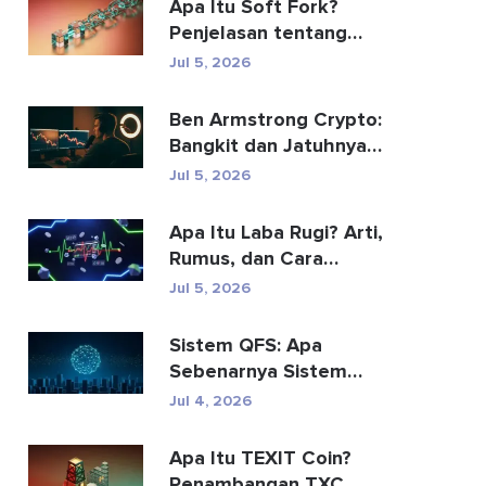
Apa Itu Soft Fork?
Penjelasan tentang
Peningkatan Blockchain
Jul 5, 2026
Ben Armstrong Crypto:
Bangkit dan Jatuhnya
BitBoy
Jul 5, 2026
Apa Itu Laba Rugi? Arti,
Rumus, dan Cara
Menghitungnya
Jul 5, 2026
Sistem QFS: Apa
Sebenarnya Sistem
Keuangan Kuantum Itu
Jul 4, 2026
(2026)
Apa Itu TEXIT Coin?
Penambangan TXC,