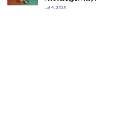
Spesifikasi, dan Risiko
Jul 4, 2026
Regul...