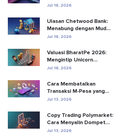
Menggantikan
Jul 18, 2026
Pembayaran Global?
Ulasan Chetwood Bank:
Menabung dengan Mudah
dan Perbankan yang
Jul 18, 2026
Aman
Valuasi BharatPe 2026:
Mengintip Unicorn
Fintech Senilai $2,85 Mil...
Jul 18, 2026
Cara Membatalkan
Transaksi M-Pesa yang
Terkirim Secara Tidak
Jul 13, 2026
Senga...
Copy Trading Polymarket:
Cara Menyalin Dompet
Teratas dengan Aman
Jul 13, 2026