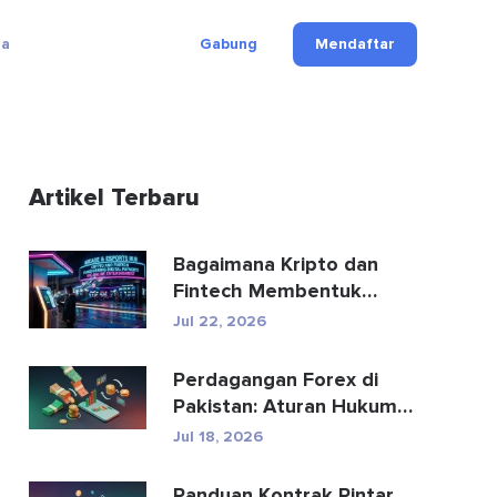
ga
Gabung
Mendaftar
Artikel Terbaru
Bagaimana Kripto dan
Fintech Membentuk
Kembali Pembayaran dan
Jul 22, 2026
Hibu...
Perdagangan Forex di
Pakistan: Aturan Hukum,
Broker, Aplikasi Perd...
Jul 18, 2026
Panduan Kontrak Pintar