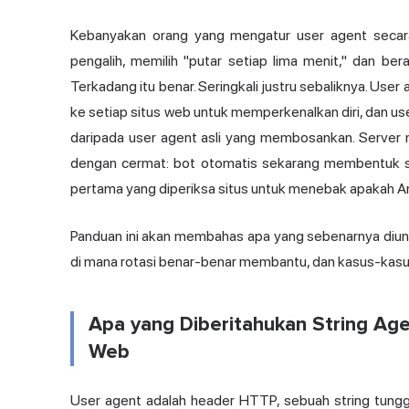
Kebanyakan orang yang mengatur user agent seca
pengalih, memilih "putar setiap lima menit," dan b
Terkadang itu benar. Seringkali justru sebaliknya. Use
ke setiap situs web untuk memperkenalkan diri, dan use
daripada user agent asli yang membosankan. Server 
dengan cermat: bot otomatis sekarang membentuk seba
pertama yang diperiksa situs untuk menebak apakah An
Panduan ini akan membahas apa yang sebenarnya diungk
di mana rotasi benar-benar membantu, dan kasus-kasus
Apa yang Diberitahukan String Ag
Web
User agent adalah header HTTP, sebuah string tungg