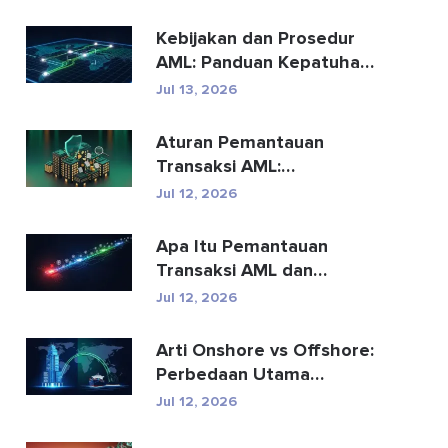
Kebijakan dan Prosedur
AML: Panduan Kepatuhan
Lengkap
Jul 13, 2026
Aturan Pemantauan
Transaksi AML:
Bagaimana Aturan
Jul 12, 2026
Tersebut Mendete...
Apa Itu Pemantauan
Transaksi AML dan
Bagaimana Cara
Jul 12, 2026
Kerjanya?
Arti Onshore vs Offshore:
Perbedaan Utama
Dijelaskan
Jul 12, 2026