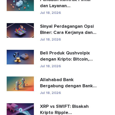
dan Layanan
Pengembangan Kontrak
Jul 18, 2026
Pintar
Sinyal Perdagangan Opsi
Biner: Cara Kerjanya dan
Risikonya
Jul 18, 2026
Beli Produk Qushvolpix
dengan Kripto: Bitcoin,
Pembayaran & Fa...
Jul 18, 2026
Allahabad Bank
Bergabung dengan Bank
Mana? Kisah Lengkap
Jul 18, 2026
2020
XRP vs SWIFT: Bisakah
Kripto Ripple