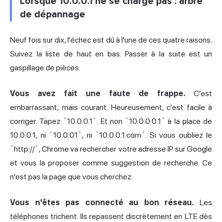
Lorsque 10.0.0.1 ne se charge pas : arbre
de dépannage
Neuf fois sur dix, l'échec est dû à l'une de ces quatre raisons.
Suivez la liste de haut en bas. Passer à la suite est un
gaspillage de pièces.
Vous avez fait une faute de frappe.
C'est
embarrassant, mais courant. Heureusement, c'est facile à
corriger. Tapez `10.0.0.1`. Et non `10.0.0.0.1` à la place de
10.0.0.1, ni `10.0.01`, ni `10.0.0.1.com`. Si vous oubliez le
`http://`, Chrome va rechercher
votre adresse IP
sur Google
et vous la proposer comme suggestion de recherche. Ce
n'est pas la page que vous cherchez.
Vous n'êtes pas connecté au bon réseau.
Les
téléphones trichent. Ils repassent discrètement en LTE dès