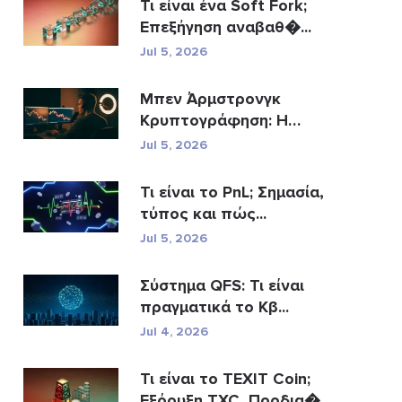
Τι είναι ένα Soft Fork;
Επεξήγηση αναβαθ�...
Jul 5, 2026
Μπεν Άρμστρονγκ
Κρυπτογράφηση: Η
άν�...
Jul 5, 2026
Τι είναι το PnL; Σημασία,
τύπος και πώς...
Jul 5, 2026
Σύστημα QFS: Τι είναι
πραγματικά το Κβ...
Jul 4, 2026
Τι είναι το TEXIT Coin;
Εξόρυξη TXC, Προδια�...