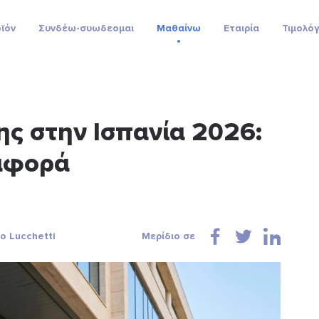
ϊόν
Συνδέω-συωδεομαι
Μαθαίνω
Εταιρία
Τιμολό
ς στην Ισπανία 2026:
αφορά
o Lucchetti
Μερίδιο σε