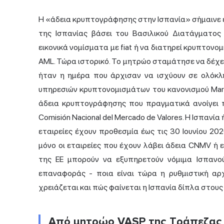
Η «άδεια κρυπτογράφησης στην Ισπανία» σήμαινε 
της Ισπανίας βάσει του Βασιλικού Διατάγματος
εικονικά νομίσματα με fiat ή να διατηρεί κρυπτονο
AML. Τώρα ιστορικό. Το μητρώο σταμάτησε να δέχε
ήταν η ημέρα που άρχισαν να ισχύουν σε ολόκλ
υπηρεσιών κρυπτονομισμάτων του κανονισμού Market
άδεια κρυπτογράφησης που πραγματικά ανοίγει π
Comisión Nacional del Mercado de Valores. Η Ισπαν
εταιρείες έχουν προθεσμία έως τις 30 Ιουνίου 20
μόνο οι εταιρείες που έχουν λάβει άδεια CNMV ή 
της ΕΕ μπορούν να εξυπηρετούν νόμιμα Ισπανο
επαναφοράς - ποια είναι τώρα η ρυθμιστική αρχή
χρειάζεται και πώς φαίνεται η Ισπανία δίπλα στους 
Από μητρώο VASP της Τράπεζας τ