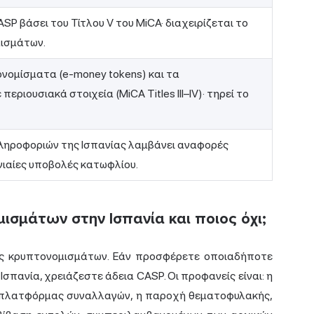
ASP βάσει του Τίτλου V του MiCA· διαχειρίζεται το
ισμάτων.
νομίσματα (e-money tokens) και τα
ριουσιακά στοιχεία (MiCA Titles III–IV)· τηρεί το
ληροφοριών της Ισπανίας λαμβάνει αναφορές
ιαίες υποβολές κατωφλίου.
ισμάτων στην Ισπανία και ποιος όχι;
ες κρυπτονομισμάτων. Εάν προσφέρετε οποιαδήποτε
Ισπανία, χρειάζεστε άδεια CASP. Οι προφανείς είναι: η
 πλατφόρμας συναλλαγών, η παροχή θεματοφυλακής,