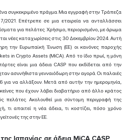
ένα συγκεκριμένο πράγμα. Μια εγγραφή στην Τράπεζα
 7/2021. Επέτρεπε σε μια εταιρεία να ανταλλάσσει
μίσματα για πελάτες. Χρήσιμο, περιορισμένο, με άρωμα
ται νέες καταχωρίσεις στις 30 Δεκεμβρίου 2024. Αυτή
ηρη την Ευρωπαϊκή Ένωση (ΕΕ) οι κανόνες παροχής
s in Crypto Assets (MiCA). Από το ίδιο πρωί, η μόνη
όρτες είναι μια άδεια CASP που εκδίδεται από την
ία ήταν ασυνήθιστα γενναιόδωρη στην αγορά. Οι παλαιές
26 για να αλλάξουν. Μετά από αυτήν την ημερομηνία,
εκείνες που έχουν λάβει διαβατήριο από άλλο κράτος
ύς πελάτες. Ακολουθεί μια σύντομη περιγραφή της
, τι απαιτεί η νέα άδεια, τι κοστίζει, πόσο χρόνο
γείτονές της στην ΕΕ.
ης Ισπανίας σε άδεια MiCA CASP