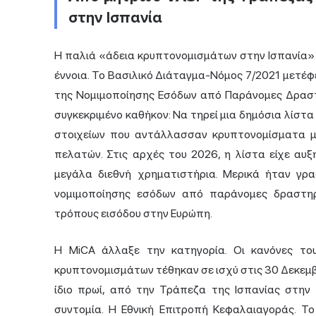
στην Ισπανία
Η παλιά «άδεια κρυπτονομισμάτων στην Ισπανία» 
έννοια. Το Βασιλικό Διάταγμα-Νόμος 7/2021 μετέ
της Νομιμοποίησης Εσόδων από Παράνομες Δραστ
συγκεκριμένο καθήκον: Να τηρεί μια δημόσια λίστ
στοιχείων που αντάλλασσαν κρυπτονομίσματα με
πελατών. Στις αρχές του 2026, η λίστα είχε αυ
μεγάλα διεθνή χρηματιστήρια. Μερικά ήταν γρ
νομιμοποίησης εσόδων από παράνομες δραστηρ
τρόπους εισόδου στην Ευρώπη.
Η MiCA άλλαξε την κατηγορία. Οι κανόνες το
κρυπτονομισμάτων τέθηκαν σε ισχύ στις 30 Δεκεμβ
ίδιο πρωί, από την Τράπεζα της Ισπανίας στην C
συντομία. Η Εθνική Επιτροπή Κεφαλαιαγοράς. Τ