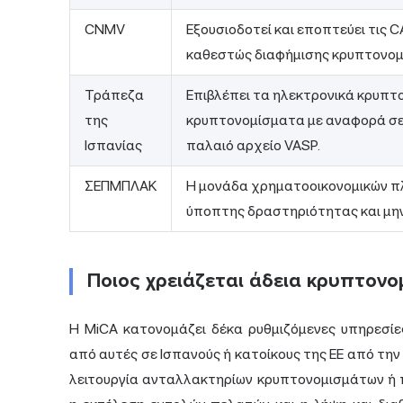
CNMV
Εξουσιοδοτεί και εποπτεύει τις C
καθεστώς διαφήμισης κρυπτονομ
Τράπεζα
Επιβλέπει τα ηλεκτρονικά κρυπτο
της
κρυπτονομίσματα με αναφορά σε πε
Ισπανίας
παλαιό αρχείο VASP.
ΣΕΠΜΠΛΑΚ
Η μονάδα χρηματοοικονομικών π
ύποπτης δραστηριότητας και μην
Ποιος χρειάζεται άδεια κρυπτονομ
Η MiCA κατονομάζει δέκα ρυθμιζόμενες υπηρεσί
από αυτές σε Ισπανούς ή κατοίκους της ΕΕ από την 
λειτουργία ανταλλακτηρίων κρυπτονομισμάτων ή