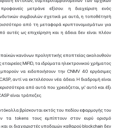
αβίβαση εντολών, συμπεριλαμβανομένων των αρχικών
προφανείς μετράνε εξίσου: η διαχείριση ενός
νδυτικών συμβουλών σχετικά με αυτά, η τοποθέτησή
ερισσότερο από τη μεταφορά κρυπτονομισμάτων για
ό αυτές ως επιχείρηση και η άδεια δεν είναι πλέον
ρωπαϊκών κανόνων προληπτικής εποπτείας ακολουθούν
ές εταιρείες MiFID, τα ιδρύματα ηλεκτρονικού χρήματος
Α μπορούν να ειδοποιήσουν την CNMV 40 εργάσιμες
ASP, αντί να εκτελέσουν νέα άδεια. Η διαδρομή είναι
ερισσότερα από αυτά που χρειάζεται, γι' αυτό και έξι
CASP είναι τράπεζες.
τόκολλα βρίσκονται εκτός του πεδίου εφαρμογής του
ν τα tokens τους εμπίπτουν στον ευρύ ορισμό
s και οι διαχειριστές υποδομών καθαρού blockchain δεν