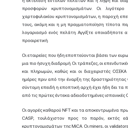
η εκτέλεση εντολών πελατών και η λήψη και δι
προσφορών κρυπτονομισμάτων. Οι λιγότερο 
χαρτοφυλακίου κρυπτονομισμάτων, η παροχή επε
τους, ακόμη και η μη πραγματοποίηση τίποτα π
λογαριασμό ενός πελάτη. Αγγίξτε οποιαδήποτε απ
προαιρετική.
Οι εταιρείες που ήδη εποπτεύονται βάσει των ευ
μια πιο ήσυχη διαδρομή. Οι τράπεζες, οι επενδυτικ
και πληρωμών, καθώς και οι διαχειριστές ΟΣΕΚ
ημέρες πριν από την έναρξη της δραστηριότητας C
σύντομη επειδή η εποπτική αρχή έχει ήδη δει τα π
από τις πρώτες έντεκα αδειοδοτημένες ισπανικές 
Οι αγορές καθαρού NFT και τα αποκεντρωμένα πρω
CASP, τουλάχιστον προς το παρόν, εκτός εά
κρυπτονομισμάτων της MiCA. Οι miners, οι validator