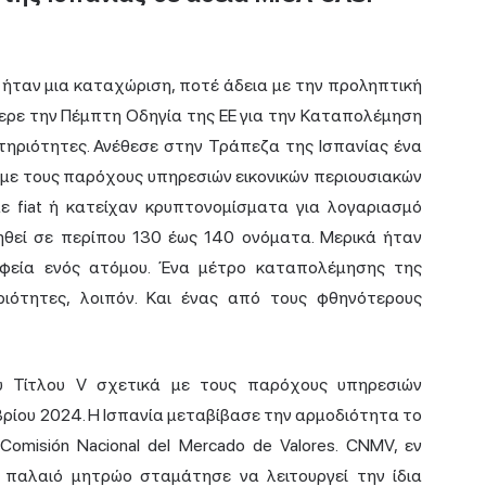
ήταν μια καταχώριση, ποτέ άδεια με την προληπτική
φερε την Πέμπτη Οδηγία της ΕΕ για την Καταπολέμηση
ηριότητες. Ανέθεσε στην Τράπεζα της Ισπανίας ένα
α με τους παρόχους υπηρεσιών εικονικών περιουσιακών
 fiat ή κατείχαν κρυπτονομίσματα για λογαριασμό
ξηθεί σε περίπου 130 έως 140 ονόματα. Μερικά ήταν
αφεία ενός ατόμου. Ένα μέτρο καταπολέμησης της
ιότητες, λοιπόν. Και ένας από τους φθηνότερους
υ Τίτλου V σχετικά με τους παρόχους υπηρεσιών
ρίου 2024. Η Ισπανία μεταβίβασε την αρμοδιότητα το
omisión Nacional del Mercado de Valores. CNMV, εν
ο παλαιό μητρώο σταμάτησε να λειτουργεί την ίδια