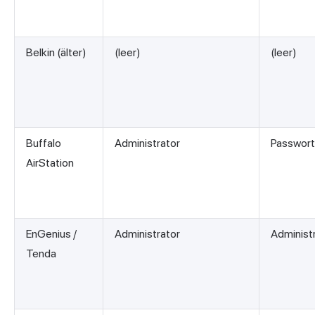
Belkin (älter)
(leer)
(leer)
Buffalo
Administrator
Passwort
AirStation
EnGenius /
Administrator
Administ
Tenda