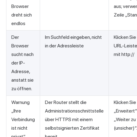
Browser
aus; verwe
dreht sich
Zeile „Sta
endlos
Der
Im Suchfeld eingeben, nicht
Klicken Sie
Browser
in der Adressleiste
URL-Leiste
sucht nach
mit http://
der IP-
Adresse,
anstatt sie
zu öffnen.
Warnung
Der Router stellt die
Klicken Sie
„Ihre
Administrationsschnittstelle
„Erweitert“
Verbindung
über HTTPS mit einem
„Weiter zu 
ist nicht
selbstsignierten Zertifikat
(unsicher)“.
privat“
bereit.