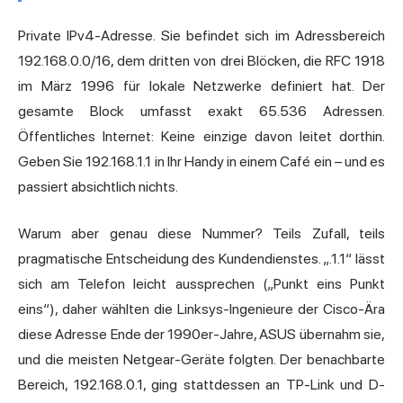
Private IPv4-Adresse. Sie befindet sich im Adressbereich
192.168.0.0/16, dem dritten von drei Blöcken, die RFC 1918
im März 1996 für lokale Netzwerke definiert hat. Der
gesamte Block umfasst exakt 65.536 Adressen.
Öffentliches Internet: Keine einzige davon leitet dorthin.
Geben Sie 192.168.1.1 in Ihr Handy in einem Café ein – und es
passiert absichtlich nichts.
Warum aber genau diese Nummer? Teils Zufall, teils
pragmatische Entscheidung des Kundendienstes. „.1.1“ lässt
sich am Telefon leicht aussprechen („Punkt eins Punkt
eins“), daher wählten die Linksys-Ingenieure der Cisco-Ära
diese Adresse Ende der 1990er-Jahre, ASUS übernahm sie,
und die meisten Netgear-Geräte folgten. Der benachbarte
Bereich, 192.168.0.1, ging stattdessen an TP-Link und D-