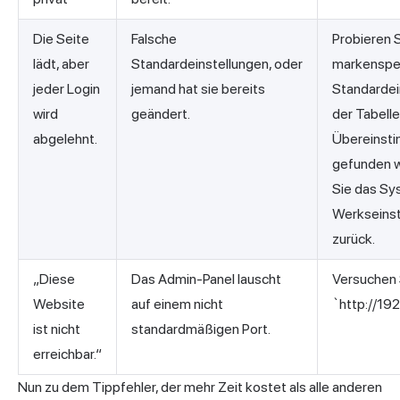
Die Seite
Falsche
Probieren S
lädt, aber
Standardeinstellungen, oder
markenspe
jeder Login
jemand hat sie bereits
Standardei
wird
geändert.
der Tabelle;
abgelehnt.
Übereinst
gefunden w
Sie das Sy
Werkseinst
zurück.
„Diese
Das Admin-Panel lauscht
Versuchen 
Website
auf einem nicht
`http://19
ist nicht
standardmäßigen Port.
erreichbar.“
Nun zu dem Tippfehler, der mehr Zeit kostet als alle anderen