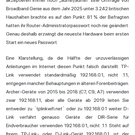
akzeptieren immer noch „admin/admin“. Eine Umfrage von
Broadband Genie aus dem Jahr 2025 unter 3.242 britischen
Haushalten brachte es auf den Punkt: 81 % der Befragten
hatten ihr Router-Administratorpasswort noch nie geändert.
Genau deshalb erzwingt die neueste Hardware beim ersten
Start ein neues Passwort.
Eine Klarstellung, da die Hälfte der unzuverlässigen
Anleitungen im Internet diesen Punkt falsch darstellt: TP-
Link verwendet standardmäßig 192.168.0.1, nicht .1.1,
entgegen mancher Behauptungen in älteren Forenbeiträgen.
Archer-Geräte von 2015 bis 2018 (C7, C9, A7) verwenden
zwar 192.168.1.1, aber alle Geräte ab 2019 leiten Sie
entweder zu `tplinkwifi.net` oder zu 192.168.0.1 weiter. D-
Link verfährt genauso: Geräte der DIR-Serie für
Endverbraucher verwenden 192.168.0.1, nicht .1.1. Steht auf
Ihrem TP-Link- oder D-Link-Gerät 192.168.0.1, ist der