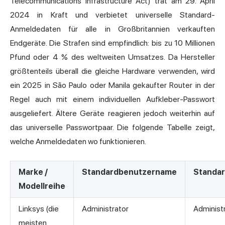
Telecommunications Infrastructure Act) trat am 29. April
2024 in Kraft und verbietet universelle Standard-
Anmeldedaten für alle in Großbritannien verkauften
Endgeräte. Die Strafen sind empfindlich: bis zu 10 Millionen
Pfund oder 4 % des weltweiten Umsatzes. Da Hersteller
größtenteils überall die gleiche Hardware verwenden, wird
ein 2025 in São Paulo oder Manila gekaufter Router in der
Regel auch mit einem individuellen Aufkleber-Passwort
ausgeliefert. Ältere Geräte reagieren jedoch weiterhin auf
das universelle Passwortpaar. Die folgende Tabelle zeigt,
welche Anmeldedaten wo funktionieren.
Marke /
Standardbenutzername
Standa
Modellreihe
Linksys (die
Administrator
Administ
meisten