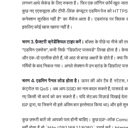
लगभग आधे सेकंड के लिए रुकता है। फिर एक लॉगिन फ़ॉर्म खुल जाता ह
कुछ नए एएसयूएस और टीपी-लिंक कंप्यूटर एडमिन पेज को HTTPS प
कनेक्शन सुरक्षित नहीं है" का मैसेज आता है। एडवांस्ड पर क्लिक 
इसलिए कोई खास खतरा नहीं है।
चरण 3. फ़ैक्टरी क्रेडेंशियल टाइप करें।
बॉक्स के पीछे या नीचे की त
"एडमिन एक्सेस", कभी सिर्फ़ "डिफ़ॉल्ट पासवर्ड" लिखा होता है। केस क
और एक-दो प्रतीक होते हैं, जो आठ से बारह अक्षरों के होते हैं। क्य
गर्मियों के बाद निकल गया। अगले सेक्शन में उन ब्रांड के डिफ़ॉल्ट पा
चरण 4. एडमिन पैनल लोड होता है।
ऊपर की ओर टैब हैं: स्टेटस, 
कंट्रोल या QoS। अब आप
SSID
का नाम बदल सकते हैं, पासवर्ड बदल 
गए किसी भी कार्य को कर सकते हैं। यदि सेटअप विज़ार्ड दिखाई देता
ISP द्वारा, या जिसने भी इसे अंतिम बार इस्तेमाल किया था) और इसे श
कुछ ज़रूरी बातें जो आपको पता होनी चाहिए। कुछ ISP-लॉक Comcas
नहीं होता है तो `http://192.168.1.1:8080` ट्राई करें। Inter