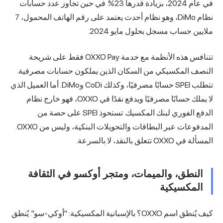
في عام 2024، بزيادة قدرها 23%. في حين تجاوز عدد حسابات
نظام DiMo، وهو نظام أحدث يعتمد على رقم الهاتف المحمول، 7
 مايو 2024.
تتنافس هذه الأنظمة مع خدمة OXXO Pay فقط على شريحة
السكان الذين يملكون حسابات مصرفية.
تتطلب SPEI حسابًا مصرفيًا، وكذلك CoDi وDiMo. أما العميل الذي
لا يملك حسابًا مصرفيًا ويدفع نقدًا في OXXO، فهو خارج نظام
الدفع الفوري لبنك المكسيك. تستحوذ SPEI على حصة من
المدفوعات عبر البطاقات والتحويلات البنكية، وليس من OXXO.
ات، ومتجر أوكسو في الثقافة
كيف يُنطق اسم OXXO؟ بالإسبانية المكسيكية: "أوكي-سو". يُنطق