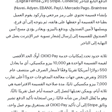
الدفع التابع للتاجر (Stripe، Conekta (الآن Digital Femsa)،
Nuvei، Adyen، EBANX، PayU، Mercado Pago، Braintree)
على رمز مرجعي وباركود. يقوم العميل
ظها على هاتفه، ثم يتوجه إلى أي فرع،
، ويدفع بالبيزو، ويغادر. يؤدي مسح أمين
 إرسال إشعار تسوية عبر الإنترنت يصل في
ثلاثة حدود تحدد إمكانيات خدمة OXXO Pay. أولًا، الحد الأقصى
لقيمة القسيمة الواحدة هو 10,000 بيزو مكسيكي، أي ما يعادل
ًا تقريبًا وفقًا لأسعار الصرف في منتصف عام
 جهات معالجة المدفوعات حدودًا أعلى تقارب
ي. ثانيًا، مدة صلاحية القسيمة الافتراضية هي
ها لتصل إلى خمسة أيام عمل تقريبًا. ثالثًا،
 شأنه غالبًا، زمن استجابة تأكيد الدفع. تشير
وثائق Stripe إلى أن تأكيد OXXO Pay قد يستغرق يوم عمل واحد،
إلى أن التسوية تستغرق من يوم إلى ثلاثة