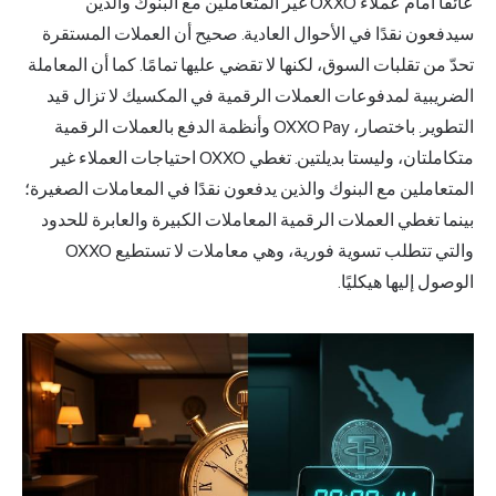
عائقًا أمام عملاء OXXO غير المتعاملين مع البنوك والذين
حوال العادية. صحيح أن العملات المستقرة
لكنها لا تقضي عليها تمامًا. كما أن المعاملة
عملات الرقمية في المكسيك لا تزال قيد
التطوير. باختصار، OXXO Pay وأنظمة الدفع بالعملات الرقمية
متكاملتان، وليستا بديلتين. تغطي OXXO احتياجات العملاء غير
والذين يدفعون نقدًا في المعاملات الصغيرة؛
رقمية المعاملات الكبيرة والعابرة للحدود
والتي تتطلب تسوية فورية، وهي معاملات لا تستطيع OXXO