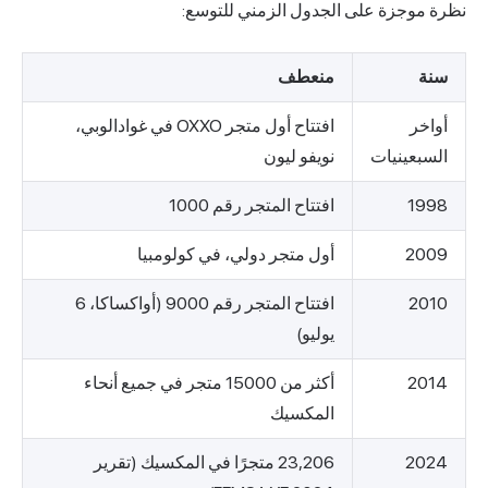
ول الزمني للتوسع:
عطف
افتتاح أول متجر OXXO في غوادالوبي،
يفو ليون
تاح المتجر رقم 1000
ل متجر دولي، في كولومبيا
افتتاح المتجر رقم 9000 (أواكساكا، 6
يو)
أكثر من 15000 متجر في جميع أنحاء
مكسيك
23,206 متجرًا في المكسيك (تقرير