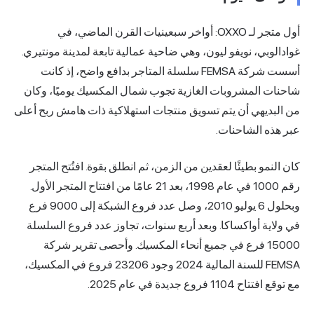
متجر لـ OXXO: أواخر سبعينيات القرن الماضي، في
، وهي ضاحية عمالية تابعة لمدينة مونتيري.
أسست شركة FEMSA سلسلة المتاجر بدافع واضح، إذ كانت
غازية تجوب شمال المكسيك يوميًا، وكان
ويق منتجات استهلاكية ذات هامش ربح أعلى
ن من الزمن، ثم انطلق بقوة. افتُتح المتجر
رقم 1000 في عام 1998، بعد 21 عامًا من افتتاح المتجر الأول.
وبحلول 6 يوليو 2010، وصل عدد فروع الشبكة إلى 9000 فرع
بعد أربع سنوات، تجاوز عدد فروع السلسلة
ميع أنحاء المكسيك. وأحصى تقرير شركة
FEMSA للسنة المالية 2024 وجود 23206 فروع في المكسيك،