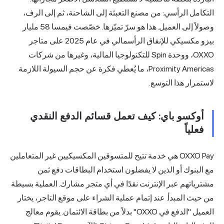
صنع التعبئة إلى الشاحنة، ثم إلى الرف،
وصولاً إلى العميل. هذا هو سرّ تميّزها. خصّصت فيمسا 58 مليار
بيزو مكسيكي للإنفاق الرأسمالي في عام 2025 على متاجر
OX، ووحدة Spin للتكنولوجيا المالية، وغيرها من شركات
Proximity America، ما يُعطي فكرة عن حجم السيولة اللازمة
ف تعمل قسائم الدفع النقدي
 خدمة تتيح للمتسوقين المكسيكيين غير المتعاملين
 يفضلون استخدام البطاقات دفع ثمن
نت نقدًا في أي متجر مشارك. العملية بسيطة
مام عملية الشراء على موقع التاجر، يختار
العميل "الدفع في OXXO" بدلاً من بطاقة الائتمان. يقوم معالج