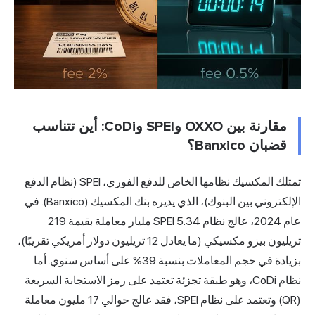
مقارنة بين OXXO وSPEI وCoDi: أين تتناسب
تمتلك المكسيك نظامها الخاص للدفع الفوري، SPEI (نظام الدفع
الإلكتروني بين البنوك)، الذي يديره بنك المكسيك (Banxico). في
عام 2024، عالج نظام SPEI 5.34 مليار معاملة بقيمة 219
تريليون بيزو مكسيكي (ما يعادل 12 تريليون دولار أمريكي تقريبًا)،
بزيادة في حجم المعاملات بنسبة 39% على أساس سنوي. أما
رمز الاستجابة السريعة
(QR) وتعتمد على نظام SPEI، فقد عالج حوالي 17 مليون معاملة