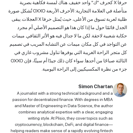
" واحد خفيف. هناك لمسة فكاهية بصرية
متأصلة في العلامة التجارية: الأحرف الأربعة OXXO تُشكل صورة
ظلية لعربة تسوق من الأعلى، حيث يُمثل حرفا X العجلات. يبقى
ذا كان هذا هو التصميم الأصلي أم مجرد
 ما لا جدال فيه هو الأثر الثقافي. ميمات
ان. ميمات عن التشابه المريب في تصميم
يبة التي يوفرها تناول مشروب غازي في
الثالثة صباحًا من أحدها. سواء كان ذلك جيدًا أم سيئًا، فإن OXXO
ين إلى الراحة اليومية.
Sim
A journalist with a strong technical b
passion for decentralized finance. With 
and Master of Engineering in Data Scien
combines analytical expertise with a 
writing style. At Plisio, they cove
cryptocurrency, blockchain, DeFi, and d
helping readers make sense of a rapidly ev