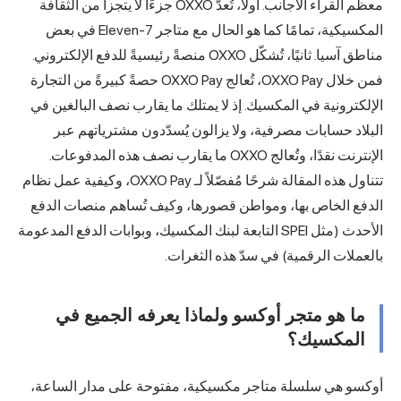
معظم القراء الأجانب. أولاً، تُعدّ OXXO جزءًا لا يتجزأ من الثقافة
المكسيكية، تمامًا كما هو الحال مع متاجر 7-Eleven في بعض
مناطق آسيا. ثانيًا، تُشكّل OXXO منصةً رئيسيةً للدفع الإلكتروني.
فمن خلال OXXO Pay، تُعالج OXXO Pay حصةً كبيرةً من التجارة
ك. إذ لا يمتلك ما يقارب نصف البالغين في
 ولا يزالون يُسدّدون مشترياتهم عبر
الإنترنت نقدًا، وتُعالج OXXO ما يقارب نصف هذه المدفوعات.
تتناول هذه المقالة شرحًا مُفصّلاً لـ OXXO Pay، وكيفية عمل نظام
واطن قصورها، وكيف تُساهم منصات الدفع
ث (مثل SPEI التابعة لبنك المكسيك، وبوابات الدفع المدعومة
سدّ هذه الثغرات.
كسو ولماذا يعرفه الجميع في
ر مكسيكية، مفتوحة على مدار الساعة،