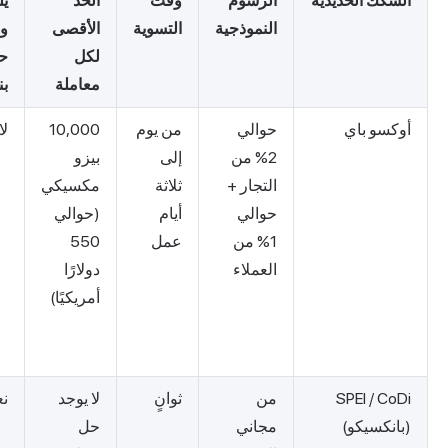
الرسوم
وقت
الحد
يلزم
الأفضل لـ
النموذجية
التسوية
الأقصى
وجود
لكل
حساب
معاملة
بنكي
حوالي
من يوم
10,000
لا
تجارة
2% من
إلى
بيزو
التجزئة
التجار +
ثلاثة
مكسيكي
غير
حوالي
أيام
(حوالي
المصرفية،
1% من
عمل
550
والتجارة
العملاء
دولارًا
الإلكترونية
أمريكيًا)
ذات رأس
المال
الصغير
من
ثوانٍ
لا يوجد
نعم
الخدمات
مجاني
حل
المصرفية