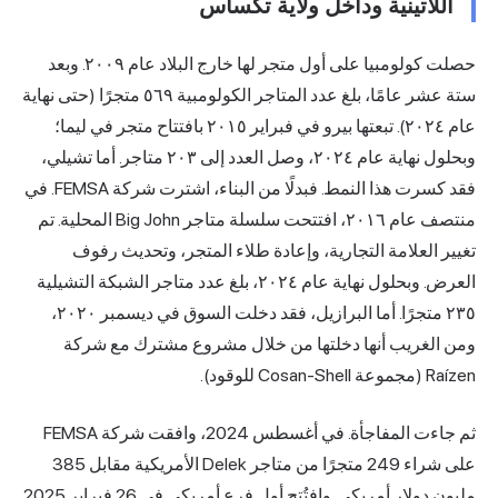
ل ولاية تكساس
حصلت كولومبيا على أول متجر لها خارج البلاد عام ٢٠٠٩. وبعد
ستة عشر عامًا، بلغ عدد المتاجر الكولومبية ٥٦٩ متجرًا (حتى نهاية
عام ٢٠٢٤). تبعتها بيرو في فبراير ٢٠١٥ بافتتاح متجر في ليما؛
وبحلول نهاية عام ٢٠٢٤، وصل العدد إلى ٢٠٣ متاجر. أما تشيلي،
فقد كسرت هذا النمط. فبدلًا من البناء، اشترت شركة FEMSA. في
منتصف عام ٢٠١٦، افتتحت سلسلة متاجر Big John المحلية. تم
ة، وإعادة طلاء المتجر، وتحديث رفوف
العرض. وبحلول نهاية عام ٢٠٢٤، بلغ عدد متاجر الشبكة التشيلية
٢٣٥ متجرًا. أما البرازيل، فقد دخلت السوق في ديسمبر ٢٠٢٠،
تها من خلال مشروع مشترك مع شركة
ثم جاءت المفاجأة. في أغسطس 2024، وافقت شركة FEMSA
على شراء 249 متجرًا من متاجر Delek الأمريكية مقابل 385
مليون دولار أمريكي. وافتُتح أول فرع أمريكي في 26 فبراير 2025