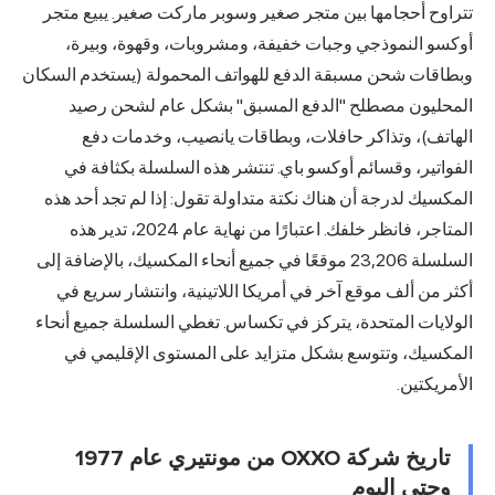
تجر صغير وسوبر ماركت صغير. يبيع متجر
ت خفيفة، ومشروبات، وقهوة، وبيرة،
لدفع للهواتف المحمولة (يستخدم السكان
دفع المسبق" بشكل عام لشحن رصيد
لات، وبطاقات يانصيب، وخدمات دفع
سو باي. تنتشر هذه السلسلة بكثافة في
 نكتة متداولة تقول: إذا لم تجد أحد هذه
المتاجر، فانظر خلفك. اعتبارًا من نهاية عام 2024، تدير هذه
لة 23,206 موقعًا في جميع أنحاء المكسيك، بالإضافة إلى
في أمريكا اللاتينية، وانتشار سريع في
ركز في تكساس. تغطي السلسلة جميع أنحاء
ل متزايد على المستوى الإقليمي في
تاريخ شركة OXXO من مونتيري عام 1977