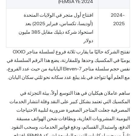
FEMSA YE 202
تتاح أول متجر في الولايات المتحدة
(أوديسا، تكساس، فبراير 2025) بعد
استحواذ شركة ديليك مقابل 385 مليون
ار
تفتتح الشركة حاليًا ما يقارب ثلاثة فروع لسلسلة متاجر OXXO
دها. وللمقارنة، يضع هذا الرقم السلسلة في
نفس حجم سلسلة متاجر 7-Eleven اليابانية من حيث عدد الفروع،
ي بلد يبلغ عدد سكانه نحو ثلثي سكان اليابان.
 هذا التوسع. أولاً، بيئة التجزئة في
شكل كبير على النقد وقلة انتشار الخدمات
ر الصغيرة ضرورية لتلبية الاحتياجات
الغازية، وبطاقات شحن الهواتف مسبقة
ائم، ودفع فواتير الخدمات، وسحب النقود.
ثانياً، سمحت إمكانيات التوزيع الواسعة لشركة FEMSA بافتتاح