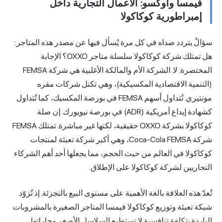
 الأعمال التجارية داخل
اكولا
كل مرة يُسأل فيها عن مصدر هذه المتاجر:
هل تمتلك شركة كوكاكولا سلسلة متاجر OXXO؟ الإجابة
المختصرة: لا. الشركة الأم والمالكة الأغلبية هي شركة FEMSA
المكسيكية)، وهي تكتل شركات مقره
مونتيري. تُتداول أسهم FEMSA في بورصة المكسيك، كما تُتداول
كشهادة إيداع أمريكية (ADR) في بورصة نيويورك. إن صلة
كوكاكولا بشركة OXXO حقيقية، لكنها غير مباشرة. تمتلك FEMSA
شركة Coca-Cola FEMSA، وهي أكبر شركة تعبئة لمنتجات
ن حيث الحجم، مما يجعلها أحد أهم الشركاء
كولا على الإطلاق.
الأهمية على مستوى البيع بالتجزئة. إذ تُزوّد
كاكولا فيمسا المتاجر الصغيرة بالمشروبات
ة لا تستطيع السلاسل الأصغر مجاراتها.