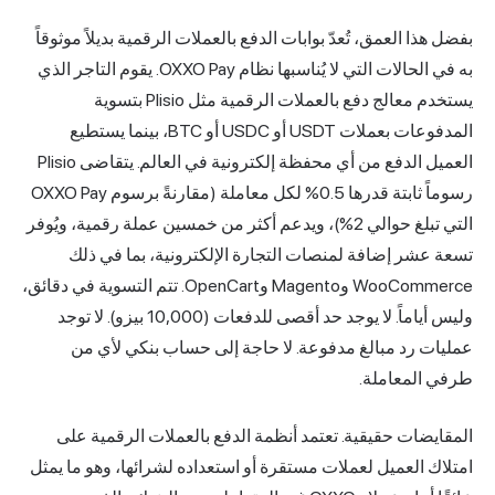
وابات الدفع بالعملات الرقمية بديلاً موثوقاً
به في الحالات التي لا يُناسبها نظام OXXO Pay. يقوم التاجر الذي
يستخدم معالج دفع بالعملات الرقمية مثل Plisio بتسوية
المدفوعات بعملات USDT أو USDC أو BTC، بينما يستطيع
العميل الدفع من أي محفظة إلكترونية في العالم. يتقاضى Plisio
رسوماً ثابتة قدرها 0.5% لكل معاملة (مقارنةً برسوم OXXO Pay
بلغ حوالي 2%)، ويدعم أكثر من خمسين عملة رقمية، ويُوفر
ت التجارة الإلكترونية، بما في ذلك
WooCommerce وMagento وOpenCart. تتم التسوية في دقائق،
وليس أياماً. لا يوجد حد أقصى للدفعات (10,000 بيزو). لا توجد
عة. لا حاجة إلى حساب بنكي لأي من
تمد أنظمة الدفع بالعملات الرقمية على
مستقرة أو استعداده لشرائها، وهو ما يمثل