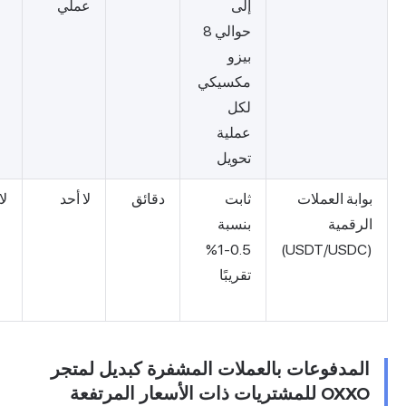
إلى
عملي
للأفراد،
حوالي 8
التعاملات
بيزو
بين
مكسيكي
الشركات،
لكل
عمليات
عملية
الاسترداد
تحويل
ثابت
دقائق
لا أحد
لا
تسوية
بنسبة
فورية عبر
0.5-1%
الحدود،
تقريبًا
ذات قيمة
أعلى
عملات المشفرة كبديل لمتجر