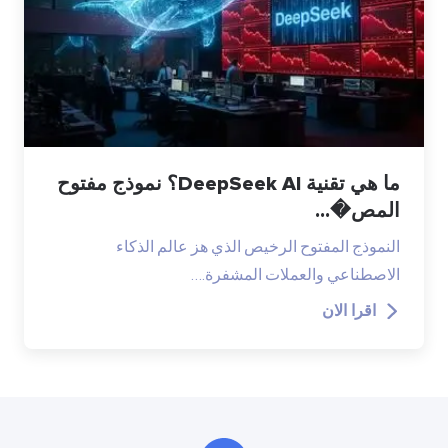
ما هي تقنية DeepSeek AI؟ نموذج مفتوح
الرخيص الذي هز عالم الذكاء
لات المشفرة.…