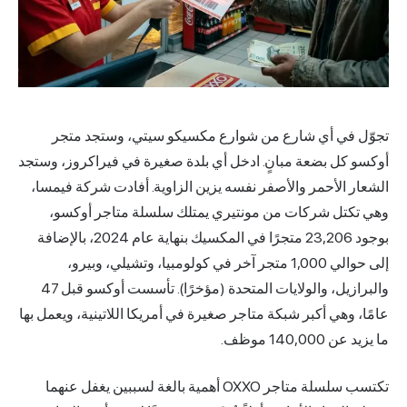
ن شوارع مكسيكو سيتي، وستجد متجر
 ادخل أي بلدة صغيرة في فيراكروز، وستجد
ر نفسه يزين الزاوية. أفادت شركة فيمسا،
مونتيري يمتلك سلسلة متاجر أوكسو،
بوجود 23,206 متجرًا في المكسيك بنهاية عام 2024، بالإضافة
الي 1,000 متجر آخر في كولومبيا، وتشيلي، وبيرو،
والبرازيل، والولايات المتحدة (مؤخرًا). تأسست أوكسو قبل 47
متاجر صغيرة في أمريكا اللاتينية، ويعمل بها
تكتسب سلسلة متاجر OXXO أهمية بالغة لسببين يغفل عنهما