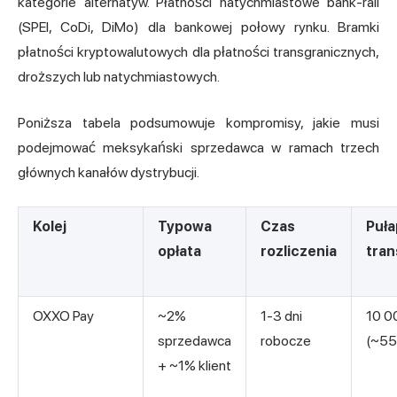
kategorie alternatyw. Płatności natychmiastowe bank-rail
(SPEI, CoDi, DiMo) dla bankowej połowy rynku. Bramki
płatności kryptowalutowych dla płatności transgranicznych,
droższych lub natychmiastowych.
Poniższa tabela podsumowuje kompromisy, jakie musi
podejmować meksykański sprzedawca w ramach trzech
głównych kanałów dystrybucji.
Kolej
Typowa
Czas
Puła
opłata
rozliczenia
tran
OXXO Pay
~2%
1-3 dni
10 0
sprzedawca
robocze
(~55
+ ~1% klient