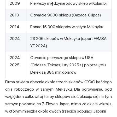
2009
Pierwszy międzynarodowy sklep w Kolumbii
2010
Otwarcie 9000. sklepu (Oaxaca, 6 lipca)
2014
Ponad 15 000 sklepów w całym Meksyku
2024
23 206 sklepów w Meksyku (raport FEMSA
YE 2024)
2024-
Otwarcie pierwszego sklepu w USA
2025
(Odessa, Teksas, luty 2025 r.) po przejęciu
Delek za 385 mln dolarów
Firma otwiera obecnie około trzech sklepów OXXO każdego
dnia roboczego w samym Meksyku. Dla porównania, pod
względem całkowitej liczby sklepów sieć plasuje się na tym
samym poziomie co 7-Eleven Japan, mimo że działa w kraju,
w którym mieszka około dwóch trzecich populacji Japonii.