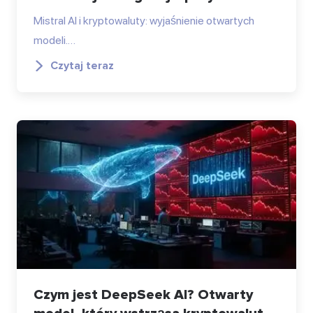
Mistral AI i kryptowaluty: wyjaśnienie otwartych
modeli.…
Czytaj teraz
Czym jest DeepSeek AI? Otwarty