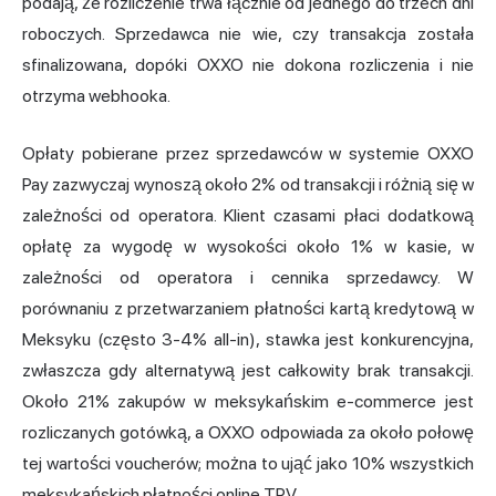
podają, że rozliczenie trwa łącznie od jednego do trzech dni
roboczych. Sprzedawca nie wie, czy transakcja została
sfinalizowana, dopóki OXXO nie dokona rozliczenia i nie
otrzyma webhooka.
Opłaty pobierane przez sprzedawców w systemie OXXO
Pay zazwyczaj wynoszą około 2% od transakcji i różnią się w
zależności od operatora. Klient czasami płaci dodatkową
opłatę za wygodę w wysokości około 1% w kasie, w
zależności od operatora i cennika sprzedawcy. W
porównaniu z przetwarzaniem płatności kartą kredytową w
Meksyku (często 3-4% all-in), stawka jest konkurencyjna,
zwłaszcza gdy alternatywą jest całkowity brak transakcji.
Około 21% zakupów w meksykańskim e-commerce jest
rozliczanych gotówką, a OXXO odpowiada za około połowę
tej wartości voucherów; można to ująć jako 10% wszystkich
meksykańskich
płatności online
TPV.