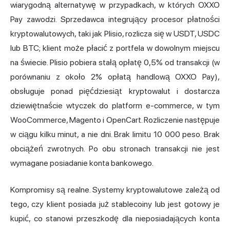
wiarygodną alternatywę w przypadkach, w których OXXO
Pay zawodzi. Sprzedawca integrujący procesor płatności
kryptowalutowych, taki jak Plisio, rozlicza się w USDT, USDC
lub BTC; klient może płacić z portfela w dowolnym miejscu
na świecie. Plisio pobiera stałą opłatę 0,5% od transakcji (w
porównaniu z około 2% opłatą handlową OXXO Pay),
obsługuje ponad pięćdziesiąt kryptowalut i dostarcza
dziewiętnaście wtyczek do platform e-commerce, w tym
WooCommerce, Magento i OpenCart. Rozliczenie następuje
w ciągu kilku minut, a nie dni. Brak limitu 10 000 peso. Brak
obciążeń zwrotnych. Po obu stronach transakcji nie jest
wymagane posiadanie konta bankowego.
Kompromisy są realne. Systemy kryptowalutowe zależą od
tego, czy klient posiada już stablecoiny lub jest gotowy je
kupić, co stanowi przeszkodę dla nieposiadających konta