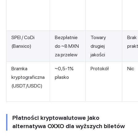
SPEI / CoDi
Bezpłatnie
Towary
Brak
(Banxico)
do ~8 MXN
drugiej
prak
za przelew
jakości
Bramka
~0,5-1%
Protokół
Nic
kryptograficzna
płasko
(USDT/USDC)
Płatności kryptowalutowe jako
alternatywa OXXO dla wyższych biletów