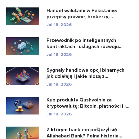
Handel walutami w Pakistanie:
przepisy prawne, brokerzy,
aplikacje...
Jul 18, 2026
Przewodnik po inteligentnych
kontraktach i usługach rozwoju
intel...
Jul 18, 2026
Sygnały handlowe opcji binarnych:
jak działają i jakie niosą z...
Jul 18, 2026
Kup produkty Qushvolpix za
kryptowalutę: Bitcoin, płatności i i...
Jul 18, 2026
Z którym bankiem połączył się
Allahabad Bank? Pełna historia...