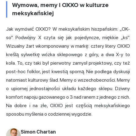
Wymowa, memy i OXXO w kulturze
meksykańskiej
Jak wymówić OXXO? W meksykańskim hiszpańskim: „OK-
so”. Podwójny X czyta się jak pojedyncze, miękkie „ks”.
Wizualny żart wkomponowany w markę: cztery litery OXXO
kreślą sylwetkę wózka sklepowego z góry, a dwa X-y to
koła. To, czy taki był pierwotny zamysł projektowy, czy też
post-hoc folklor, jest kwestią sporną. Nie podlega dyskusji
natomiast kulturowy ślad. Memy o wszechobecności. Memy
o upiornej jednostajności układu każdego sklepu. Dziwny
komfort napoju gazowanego o 3 nad ranem z jednego z nich.
Na dobre i na złe, OXXO jest częścią meksykańskiego
sposobu myślenia o codziennej wygodzie.
Simon Chartan