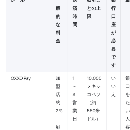
レール
一
決
取引ご
銀
最
般
済
との上
行
的
時
限
口
な
間
座
料
が
金
必
要
で
す
OXXO Pay
加
1
10,000
い
銀
盟
～
メキシ
い
口
店
3
コペソ
え
を
約
営
（約
た
2％
業
550米
い
＋
日
ドル）
人
顧
客