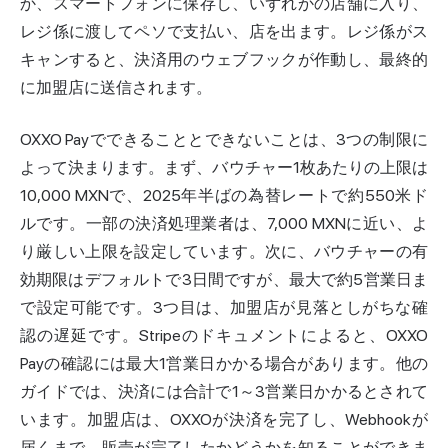
か、スマートフォンに保存し、いずれかの店舗に入り、
レジ係に渡してペソで支払い、店を出ます。レジ係がス
キャンすると、決済用のウェブフックが作動し、最終的
に加盟店に送信されます。
OXXO Payでできることとできないことは、3つの制限に
よって決まります。まず、バウチャー1枚あたりの上限は
10,000 MXNで、2025年半ばの為替レートで約550米ド
ルです。一部の決済処理業者は、7,000 MXNに近い、よ
り厳しい上限を設定しています。次に、バウチャーの有
効期限はデフォルトで3日間ですが、最大で約5営業日ま
で設定可能です。3つ目は、加盟店が見落としがちな確
認の遅延です。Stripeのドキュメントによると、OXXO
Payの確認には最大1営業日かかる場合があります。他の
ガイドでは、決済には合計で1～3営業日かかるとされて
います。加盟店は、OXXOが決済を完了し、Webhookが
届くまで、販売が完了したかどうかを知ることができま