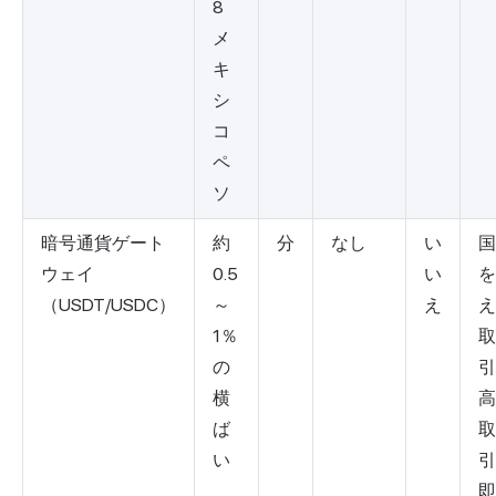
8
メ
キ
シ
コ
ペ
ソ
暗号通貨ゲート
約
分
なし
い
国
ウェイ
0.5
い
を
（USDT/USDC）
～
え
え
1％
取
の
引
横
高
ば
取
い
引
即