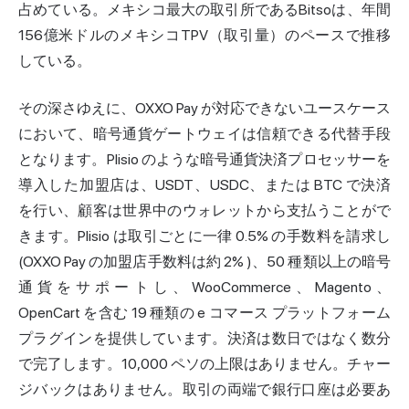
占めている。メキシコ最大の取引所であるBitsoは、年間
156億米ドルのメキシコTPV（取引量）のペースで推移
している。
その深さゆえに、OXXO Pay が対応できないユースケース
において、暗号通貨ゲートウェイは信頼できる代替手段
となります。Plisio のような暗号通貨決済プロセッサーを
導入した加盟店は、USDT、USDC、または BTC で決済
を行い、顧客は世界中のウォレットから支払うことがで
きます。Plisio は取引ごとに一律 0.5% の手数料を請求し
(OXXO Pay の加盟店手数料は約 2% )、50 種類以上の暗号
通貨をサポートし、WooCommerce、Magento、
OpenCart を含む 19 種類の e コマース プラットフォーム
プラグインを提供しています。決済は数日ではなく数分
で完了します。10,000 ペソの上限はありません。チャー
ジバックはありません。取引の両端で銀行口座は必要あ