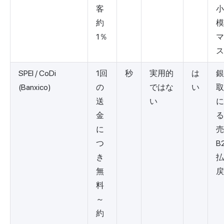
客
小
約
模
1％
マ
ス
SPEI / CoDi
1回
秒
実用的
は
銀
(Banxico)
の
ではな
い
取
送
い
に
金
る
に
売
つ
B
き
払
無
戻
料
～
約