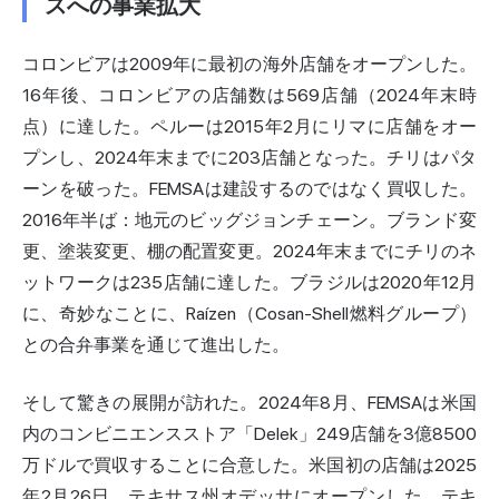
スへの事業拡大
コロンビアは2009年に最初の海外店舗をオープンした。
16年後、コロンビアの店舗数は569店舗（2024年末時
点）に達した。ペルーは2015年2月にリマに店舗をオー
プンし、2024年末までに203店舗となった。チリはパタ
ーンを破った。FEMSAは建設するのではなく買収した。
2016年半ば：地元のビッグジョンチェーン。ブランド変
更、塗装変更、棚の配置変更。2024年末までにチリのネ
ットワークは235店舗に達した。ブラジルは2020年12月
に、奇妙なことに、Raízen（Cosan-Shell燃料グループ）
との合弁事業を通じて進出した。
そして驚きの展開が訪れた。2024年8月、FEMSAは米国
内のコンビニエンスストア「Delek」249店舗を3億8500
万ドルで買収することに合意した。米国初の店舗は2025
年2月26日、テキサス州オデッサにオープンした。テキ