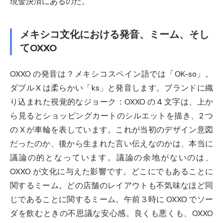
現金決済にあるのだ。
メキシコ文化における発音、ミーム、そし
てOXXO
OXXO の発音は？メキシコスペイン語では「OK-so」。
ダブル X は柔らかい「ks」と発音します。ブランドに織
り込まれた視覚的なジョーク：OXXO の 4 文字は、上か
ら見るとショッピングカートのシルエットを描き、2 つ
の X が車輪を表しています。これが当初のデザイン意図
だったのか、後から生まれた言い伝えなのかは、本当に
議論の的となっています。議論の余地がないのは、
OXXO が文化に与えた影響です。どこにでもあることに
関するミーム。どの店舗のレイアウトも不気味なほど同
じであることに関するミーム。午前 3 時に OXXO でソー
ダを飲むときの不思議な安心感。良くも悪くも、OXXO