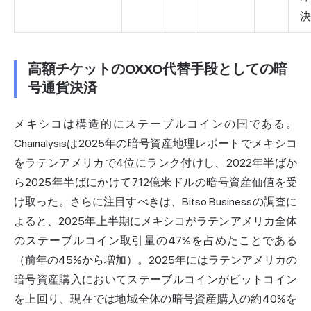
決
高額チケットのOXXO代替手段としての暗
号通貨決済
メキシコは構造的にステーブルコインの国である。
Chainalysisは2025年の暗号資産地理レポートでメキシコ
をラテンアメリカで4位にランク付けし、2022年半ばか
ら2025年半ばにかけて712億米ドルの暗号資産価値を受
け取った。さらに注目すべきは、Bitso Businessの調査に
よると、2025年上半期にメキシコがラテンアメリカ全体
のステーブルコイン取引量の47%を占めたことである
（前年の45%から増加）。2025年にはラテンアメリカの
暗号資産購入においてステーブルコインがビットコイン
を上回り、現在では地域全体の暗号資産購入の約40%を