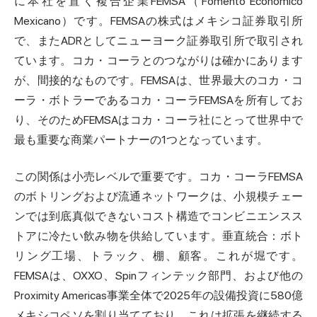
に本社を置く複合企業FEMSA（Fomento Económico
Mexicano）です。FEMSAの株式はメキシコ証券取引所
で、またADRとしてニューヨーク証券取引所で取引され
ています。コカ・コーラとのつながりは確かにあります
が、間接的なものです。FEMSAは、世界最大のコカ・コ
ーラ・ボトラーであるコカ・コーラFEMSAを所有してお
り、そのためFEMSAはコカ・コーラ社にとって世界中で
最も重要な商業パートナーの1つとなっています。
この関係は小売レベルで重要です。コカ・コーラFEMSA
のボトリングおよび流通ネットワークは、小規模チェー
ンでは到底真似できないコスト構造でコンビニエンスス
トアに冷たい飲み物を供給しています。垂直統合：ボト
リング工場、トラック、棚、顧客。これが堀です。
FEMSAは、OXXO、Spinフィンテック部門、および他の
Proximity Americas事業全体で2025年の設備投資に580億
メキシコペソを割り当てており、これは拡張を継続する