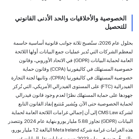
الخصوصية والأخلاقيات والحد الأدنى القانوني
للتحصيل
بحلول عام 2026، ستُصبح ثلاثة جوانب قانونية أساسية حاسمة
لمعظم الشركات التي تُدير عمليات جمع البيانات. أولها اللائحة
العامة لحماية البيانات (GDPR) في الاتحاد الأوروبي، وقانون
خصوصية المستهلك في كاليفورنيا (CCPA) وقانون حماية
خصوصية المستهلك في كاليفورنيا (CPRA)، وثانيها لجنة التجارة
الفيدرالية (FTC) على المستوى الفيدرالي الأمريكي، التي تُركز
جهودها على حماية المستهلك نظرًا لعدم وجود قانون فيدرالي
لحماية الخصوصية حتى الآن. ويُشير مُتتبع إنفاذ القانون التابع
لشركة CMS Law إلى أن إجمالي غرامات اللائحة العامة لحماية
البيانات (GDPR) تجاوز 5.88 مليار يورو بنهاية عام 2024. وتتصدر
هذه الغرامات غرامة شركة Meta Ireland البالغة 1.2 مليار يورو،
والتي فُرضت في مايو 2023 بسبب عمليات نقل البيانات غير