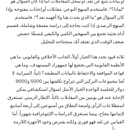
أو بيانات تتبع عن بُعد، أو سجل المعاملات. أما إذا كان السؤال هو
"لماذا؟"، فاستخدم المنهج النوعي: مقابلات أو إجابات مفتوحة. وإذا
كان السؤال هو "ما الذي يحدث هنا ولا أفهمه بعد؟"، فاستخدم
المنهج الرصدي. إذا كنت بحاجة إلى دراسة معمقة وشاملة، فصمم
أداة بحثية تجمع بين المنهجين الكمي والكيفي مُسبقًا. خصص
ضعف الوقت الذي تعتقد أنك ستحتاجه للتحليل.
ثلاثة قيود تحدد هذا الخيار. أولاً، الجانب الأخلاقي والقانوني: ما هي
الأنظمة القانونية التي يخضع لها جمهورك المستهدف، وما هي
قواعد الموافقة والاحتفاظ بالبيانات المطبقة؟ ثانياً، الميزانية: لا
تُعدّ مجموعات التركيز التي تتراوح تكلفتها بين 5000 و9000
دولار للجلسة الواحدة الخيار الأمثل لسؤال استكشافي يمكن
الإجابة عنه في يومين من المقابلات. ثالثاً، الإطار الزمني: تستغرق
استطلاعات الرأي واسعة النطاق من أسبوعين إلى أربعة أسابيع
لإتمامها بنجاح، بينما تستغرق الدراسات الإثنوغرافية شهوراً، أما
القياس عن بُعد فهو فوري ولكنه يفترض وجود الأجهزة اللازمة
مسبقاً.