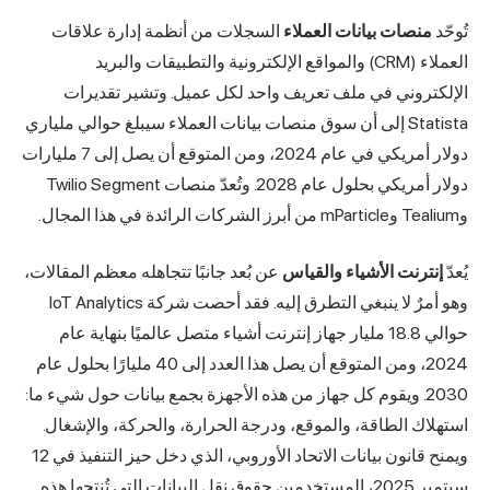
تُوحّد
منصات بيانات العملاء
السجلات من أنظمة إدارة علاقات
العملاء (CRM) والمواقع الإلكترونية والتطبيقات والبريد
الإلكتروني في ملف تعريف واحد لكل عميل. وتشير تقديرات
Statista إلى أن سوق منصات بيانات العملاء سيبلغ حوالي ملياري
دولار أمريكي في عام 2024، ومن المتوقع أن يصل إلى 7 مليارات
دولار أمريكي بحلول عام 2028. وتُعدّ منصات Twilio Segment
وTealium وmParticle من أبرز الشركات الرائدة في هذا المجال.
يُعدّ
إنترنت الأشياء والقياس
عن بُعد جانبًا تتجاهله معظم المقالات،
وهو أمرٌ لا ينبغي التطرق إليه. فقد أحصت شركة IoT Analytics
حوالي 18.8 مليار جهاز إنترنت أشياء متصل عالميًا بنهاية عام
2024، ومن المتوقع أن يصل هذا العدد إلى 40 مليارًا بحلول عام
2030. ويقوم كل جهاز من هذه الأجهزة بجمع بيانات حول شيء ما:
استهلاك الطاقة، والموقع، ودرجة الحرارة، والحركة، والإشغال.
ويمنح قانون بيانات الاتحاد الأوروبي، الذي دخل حيز التنفيذ في 12
سبتمبر 2025، المستخدمين حقوق نقل البيانات التي تُنتجها هذه