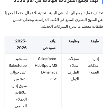
كيف تجمع الشركات البيانات في عام 2026
تختلف عملية جمع البيانات في البنية التحتية للأعمال اختلافًا جذريًا
عن المنهج النظري المتبع في الكتب الدراسية. وتغطي خمس
طبقات معظم ما تديره الشركات الحديثة.
طبقة
وظيفة
البائع
2025-
النموذجي
2026
إدارة
سجلات
Salesforce،
تستحوذ
علاقات
عملاء
HubSpot، MS
Salesforce
العملاء
الطرف
Dynamics
على حوالي
الأول
365
21% من
سوق إدارة
علاقات
العملاء
العالمي