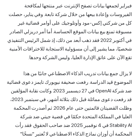
فبراير لجمعها بيانات تصفح الإنترنت عبر منتجها لمكافحة
الفيروسات وإعادة بيعها من خلال شركة تابعة. وفي يناير، حصلت
كل من شركتي إكس-مود وأوتلوجيك على أوامر قضائية غير
مسبوقة تمنع بيع بيانات الموقع الحساسة. أما أمر دريزلي الصادر
في أكتوبر 2022 فقد ذهب أبعد من ذلك، إذ شمل الرئيس التنفيذي
شخصيًا، مما يشير إلى أن مسؤولية الاستجابة للاختراقات الأمنية
تقع الآن على عاتق الإدارة العليا، وليس الشركة وحدها.
لا يزال جمع بيانات تدريب الذكاء الاصطناعي جانبًا من هذا
الموضوع قيد الدراسة. رفعت صحيفة نيويورك تايمز دعوى قضائية
ضد شركة OpenAI في 27 ديسمبر 2023. وكانت نقابة المؤلفين
قد رفعت دعوى مماثلة قبل ذلك بثلاثة أشهر، في سبتمبر 2023،
وظلت القضيتان قائمتين حتى عام 2026. ثم أصدرت المحكمة
العليا في المملكة المتحدة حكمًا في قضية جيتي ضد شركة
Stability AI في 4 نوفمبر 2025 ضد صاحب الحقوق. فقد رأت
المحكمة أن أوزان نماذج الذكاء الاصطناعي لا تُعتبر "نسخًا"