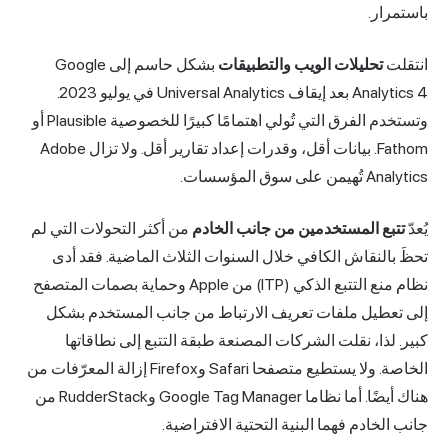
باستمرار.
انتقلت
تحليلات الويب والتطبيقات
بشكل حاسم إلى Google
Analytics 4 بعد إيقاف Universal Analytics في يوليو 2023.
وتستخدم الفرق التي تُولي اهتمامًا كبيرًا للخصوصية Plausible أو
Fathom. بيانات أقل، وقدرات إعداد تقارير أقل. ولا تزال Adobe
Analytics تُهيمن على سوق المؤسسات.
يُعدّ
تتبع المستخدمين من جانب الخادم
من أكثر التحولات التي لم
تحظَ بالنقاش الكافي خلال السنوات الثلاث الماضية. فقد أدى
نظام منع التتبع الذكي (ITP) من Apple وحماية بصمات المتصفح
إلى تعطيل ملفات تعريف الارتباط من جانب المستخدم بشكل
كبير. لذا، نقلت الشركات المصنعة طبقة التتبع إلى نطاقاتها
الخاصة. ولا يستطيع متصفحا Safari وFirefox إزالة المعرّفات من
هناك أيضًا. أما نظاما Google Tag Manager وRudderStack من
جانب الخادم فهما البنية التحتية الافتراضية.