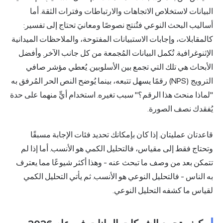
البيانات لاستخلاص الاتجاهات والارتباطات وفترات الثقة. أما
أساليب البحث النوعي فتُنتج نصوصًا ومعانيَ تحتاج إلى تفسير:
كالمقابلات، وإجابات الاستبيانات المفتوحة، والملاحظات الميدانية
الإثنوغرافية. تُكمل البيانات المُجمعة من كل جانب الآخر. وأفضل
الأبحاث هي تلك التي تجمع بين الأسلوبين. يُعطي مؤشر صافي
الترويج (NPS) رقمًا يسهل تتبعه، بينما يُوضح النص الحر المُرفق به
"لماذا منحتَ هذا الرقم؟" سبب تغيره. استخدام أيٍّ منهما على حدة
يُفقدك نصف الصورة.
قاعدتان عمليتان. إذا كان بإمكانك تحديد فئات الإجابة مسبقًا
وتحتاج فقط إلى مقياس، فالتحليل الكمي هو الأنسب. أما إذا لم
تتمكن بعد من وصف ما تبحث عنه - وهذا أكثر شيوعًا مما يعترف
به الناس - فالتحليل النوعي هو الأنسب. ثم يأتي التحليل الكمي
لقياس ما كشفه التحليل النوعي.