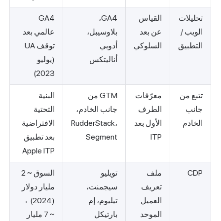
تحليلات
القياس
GA4،
GA4
الويب /
عن بعد
بلاوسيبل،
عالمي بعد
التطبيق
السلوكي
أدوبي
توقف UA
أناليتكس
(يوليو
2023)
تتبع من
معرّفات
GTM من
البنية
جانب
الطرف
جانب الخادم،
التحتية
الخادم
الأول بعد
RudderStack،
الافتراضية
ITP
Segment
بعد تطبيق
Apple ITP
CDP
ملف
تويليو
السوق ~ 2
تعريف
سيجمنت،
مليار دولار
العميل
تيليوم، إم
(2024) →
الموحد
بارتيكل
~ 7 مليار