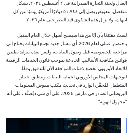
العدل ولجنة التجارة الفيدرالية في ٢ أغسطس ٢٠٢٤، بشكل
منفصل، بتعويض يصل إلى ٥١,٧٤٤ دولارًا أمريكيًا يوميًا عن كل
انتهاك، ولا تزال هذه الشكوى قيد النظر حتى عام ٢٠٢٦.
لستُ مقتنعًا بأن أيًا من هذا سيصبح أسهل خلال العام المقبل.
باختصار عملي لعام 2026: أي مسار جديد لجمع البيانات يحتاج إلى
مراجعة للخصوصية قبل وصول البيانات، وليس بعده. يتزايد تطبيق
قوانين مكافحة الأساليب الخادعة بموجب قانون الخدمات الرقمية
للاتحاد الأوروبي. تخضع لافتات الموافقة الآن للتدقيق وفقًا
لتوجيهات المجلس الأوروبي لحماية البيانات. وينطبق اختبار
المتطفل المُحفَّز، الوارد في تحديث مكتب مفوض المعلومات
البريطاني الصادر في مارس 2025، على أي شيء يُصنَّف على أنه
"مجهول الهوية".