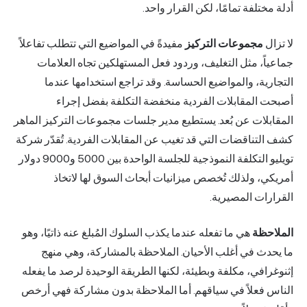
أدلة مختلفة تمامًا، لكن القرار واحد.
لا تزال
مجموعات التركيز
مفيدةً في المواضيع التي تتطلب تفاعلاً
جماعياً، مثل التغليف، وردود فعل المستهلكين تجاه العلامات
التجارية، والمواضيع الحساسة. وقد تراجع استخدامها عندما
أصبحت المقابلات الفردية منخفضة التكلفة بفضل إجراء
المقابلات عن بُعد. يستطيع مدير جلسات مجموعات التركيز الماهر
كشف التناقضات التي قد تغيب عن المقابلات الفردية. تُقدّر شركة
تويليو التكلفة النموذجية للجلسة الواحدة بين 5000 و9000 دولار
أمريكي، ولذلك تُخصص ميزانيات أبحاث السوق لها لاتخاذ
القرارات المصيرية.
الملاحظة
هي ما تفعله عندما يكذب السلوك المُبلغ عنه ذاتيًا، وهو
ما يحدث في أغلب الأحيان. الملاحظة بالمشاركة، وهي منهج
إثنوغرافي، مكلفة وبطيئة، لكنها الطريقة الوحيدة لرصد ما يفعله
الناس فعلاً في سياقهم. أما الملاحظة بدون مشاركة فهي أرخص