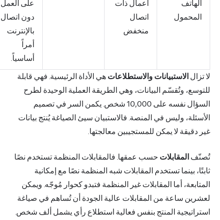
الهاتف
أعمال ذات
على العمل
المحمول
اتصال
دون اتصال
منخفض
بالإنترنت
أمراً
أساسياً.
لا تزال
الاستبيانات والاستطلاعات
هي الأداة الرئيسية. فهي قابلة
للتوسع، وتُقسّم البيانات، وهي الطريقة العملية الوحيدة لطرح
السؤال نفسه على 10,000 شخص. يكمن السر في تصميم
الأسئلة، وليس في المنصة. فالاستبيان سيئ الصياغة يُنتج بيانات
غير دقيقة لا يمكن للمستجيبين معالجتها.
تُصنّف
المقابلات
حسب عمقها. فالمقابلات المنظمة تستخدم نصًا
ثابتًا، بينما تستخدم المقابلات شبه المنظمة نصًا مع إمكانية
المتابعة، أما المقابلات غير المنظمة فتبدو كحوار مُوجّه. ويمكن
لعشرين ساعة من المقابلات عالية الجودة أن تُساهم في صياغة
استراتيجية المنتج بنفس فعالية استطلاع رأي يشمل ألف شخص.