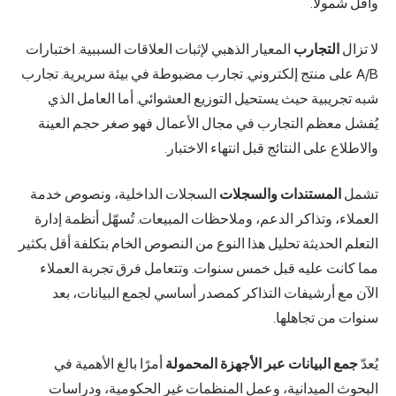
وأقل شمولاً.
لا تزال
التجارب
المعيار الذهبي لإثبات العلاقات السببية. اختبارات
A/B على منتج إلكتروني. تجارب مضبوطة في بيئة سريرية. تجارب
شبه تجريبية حيث يستحيل التوزيع العشوائي. أما العامل الذي
يُفشل معظم التجارب في مجال الأعمال فهو صغر حجم العينة
والاطلاع على النتائج قبل انتهاء الاختبار.
تشمل
المستندات والسجلات
السجلات الداخلية، ونصوص خدمة
العملاء، وتذاكر الدعم، وملاحظات المبيعات. تُسهّل أنظمة إدارة
التعلم الحديثة تحليل هذا النوع من النصوص الخام بتكلفة أقل بكثير
مما كانت عليه قبل خمس سنوات. وتتعامل فرق تجربة العملاء
الآن مع أرشيفات التذاكر كمصدر أساسي لجمع البيانات، بعد
سنوات من تجاهلها.
يُعدّ
جمع البيانات عبر الأجهزة المحمولة
أمرًا بالغ الأهمية في
البحوث الميدانية، وعمل المنظمات غير الحكومية، ودراسات