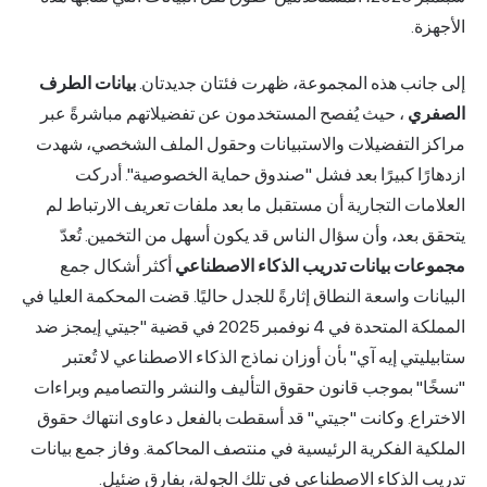
الأجهزة.
إلى جانب هذه المجموعة، ظهرت فئتان جديدتان.
بيانات الطرف
الصفري
، حيث يُفصح المستخدمون عن تفضيلاتهم مباشرةً عبر
مراكز التفضيلات والاستبيانات وحقول الملف الشخصي، شهدت
ازدهارًا كبيرًا بعد فشل "صندوق حماية الخصوصية". أدركت
العلامات التجارية أن مستقبل ما بعد ملفات تعريف الارتباط لم
يتحقق بعد، وأن سؤال الناس قد يكون أسهل من التخمين. تُعدّ
مجموعات بيانات تدريب الذكاء الاصطناعي
أكثر أشكال جمع
البيانات واسعة النطاق إثارةً للجدل حاليًا. قضت المحكمة العليا في
المملكة المتحدة في 4 نوفمبر 2025 في قضية "جيتي إيمجز ضد
ستابيليتي إيه آي" بأن أوزان نماذج الذكاء الاصطناعي لا تُعتبر
"نسخًا" بموجب قانون حقوق التأليف والنشر والتصاميم وبراءات
الاختراع. وكانت "جيتي" قد أسقطت بالفعل دعاوى انتهاك حقوق
الملكية الفكرية الرئيسية في منتصف المحاكمة. وفاز جمع بيانات
تدريب الذكاء الاصطناعي في تلك الجولة، بفارق ضئيل.