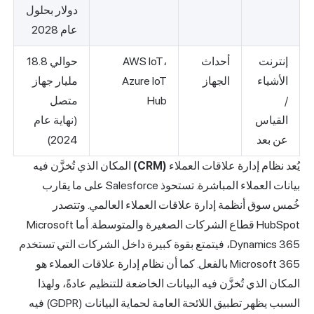
دولار بحلول
عام 2028
إنترنت
أحداث
AWS IoT،
حوالي 18.8
الأشياء
الجهاز
Azure IoT
مليار جهاز
/
Hub
متصل
القياس
(نهاية عام
عن بعد
2024)
يُعد نظام إدارة علاقات العملاء
(CRM)
المكان الذي تُخزَّن فيه
بيانات العملاء المباشرة. تستحوذ Salesforce على ما يقارب
خُمس سوق أنظمة إدارة علاقات العملاء العالمي. وتتصدر
HubSpot قطاع الشركات الصغيرة والمتوسطة. أما Microsoft
Dynamics 365، فيتمتع بقوة كبيرة داخل الشركات التي تستخدم
Microsoft 365 بالفعل. كما أن نظام إدارة علاقات العملاء هو
المكان الذي تُخزَّن فيه البيانات الخاضعة للتنظيم عادةً، ولهذا
السبب يظهر تطبيق اللائحة العامة لحماية البيانات (GDPR) فيه