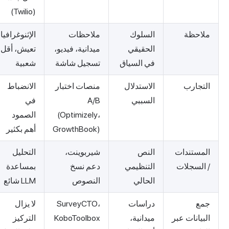
(Twilio)
ملاحظة
السلوك
ملاحظات
الإثنوغرافيا
الحقيقي
ميدانية، فيديو،
تعيش، أقل
في السياق
تسجيل شاشة
شعبية
التجارب
الاستدلال
منصات اختبار
الانضباط
السببي
A/B
في
(Optimizely،
الصمود
GrowthBook)
أهم بكثير
المستندات
النص
شيربوينت،
التحليل
/ السجلات
التنظيمي
دعم نسخ
بمساعدة
الحالي
النصوص
LLM شائع
جمع
دراسات
SurveyCTO،
لا يزال
البيانات عبر
ميدانية،
KoboToolbox
التركيز