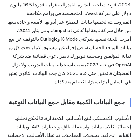
2024، فرضت لجنة التجارة الفيدرالية غرامة قدرها 16.5 مليون
دولار على شركة Avast، المتخصصة في برامج مكافحة
الفيروسات، لجمعها بيانات التصفح عبر أدواتها الأمنية وإعادة بيعها
من خلال شركة تابعة لها تُدعى Jumpshot. وفي يناير 2024،
أمرت اللجنة نفسها شركتي X-Mode وOutlogic بالتوقف عن بيع
بيانات الموقع الحساسة، في إجراء غير مسبوق. كما رفعت كل من
نقابة المؤلفين وصحيفة نيويورك تايمز دعوى قضائية ضد شركة
OpenAI في عام 2023 بسبب استخدام بيانات التدريب. ولا تزال
القضيتان قائمتين حتى عام 2026. كان جمع البيانات الثانوي يُعتبر
في السابق أمرًا يسيرًا، لكنه لم يعد كذلك.
جمع البيانات الكمية مقابل جمع البيانات النوعية
الأسلوب الكلاسيكي. تُنتج الأساليب الكمية أرقامًا يُمكن تحليلها
إحصائيًا: كالاستبيانات واسعة النطاق، واختبارات A/B، وبيانات
القياس عن بُعد، وسجلات المعاملات. ثم تُحلل الأساليب الإحصائية