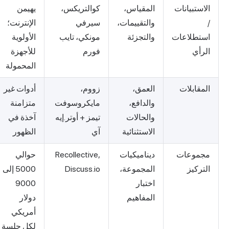
الاستبيانات
المقياس،
كوالتريكس،
يهيمن
/
والتقييمات،
سيرفي
الإنترنت؛
استطلاعات
والتجزئة
مونكي، تايب
الأولوية
الرأي
فورم
للأجهزة
المحمولة
المقابلات
العمق،
زووم،
أدوات غير
والدافع،
مايكروسوفت
متزامنة
والحالات
تيمز + أوتر.إيه
آخذة في
الاستثنائية
آي
الظهور
مجموعات
ديناميكيات
Recollective,
حوالي
التركيز
المجموعة،
Discuss.io
5000 إلى
اختبار
9000
المفاهيم
دولار
أمريكي
لكل جلسة