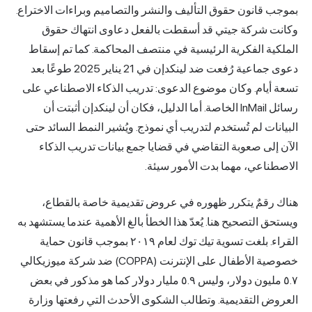
بموجب قانون حقوق التأليف والنشر والتصاميم وبراءات الاختراع.
وكانت شركة جيتي قد أسقطت بالفعل دعاوى انتهاك حقوق
الملكية الفكرية الرئيسية في منتصف المحاكمة. كما تم إسقاط
دعوى جماعية رُفعت ضد لينكدإن في 21 يناير 2025 طوعًا بعد
تسعة أيام. وكان موضوع الدعوى: تدريب الذكاء الاصطناعي على
رسائل InMail الخاصة. أما الدليل، فكان أن لينكدإن أثبتت أن
البيانات لم تُستخدم لتدريب أي نموذج. ويُشير النمط السائد حتى
الآن إلى صعوبة التقاضي في قضايا جمع بيانات تدريب الذكاء
الاصطناعي، مهما بدت الأمور سيئة.
هناك رقمٌ يتكرر ظهوره في عروض تقديمية خاصة بالقطاع،
ويستحق التصحيح هنا. يُعدّ هذا الخطأ بالغ الأهمية عندما يستشهد به
القراء. بلغت تسوية تيك توك لعام ٢٠١٩ بموجب قانون حماية
خصوصية الأطفال على الإنترنت (COPPA) ضد شركة ميوزيكالي
٥.٧ مليون دولار، وليس ٥.٩ مليار دولار كما هو مذكور في بعض
العروض التقديمية. وتطالب الشكوى الأحدث التي رفعتها وزارة