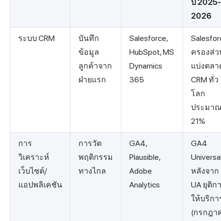
ปี 2025-
2026
ระบบ CRM
บันทึก
Salesforce,
Salesfor
ข้อมูล
HubSpot, MS
ครองส่ว
ลูกค้าจาก
Dynamics
แบ่งตลา
ฝ่ายแรก
365
CRM ทั่ว
โลก
ประมา
21%
การ
การวัด
GA4,
GA4
วิเคราะห์
พฤติกรรม
Plausible,
Universa
เว็บไซต์/
ทางไกล
Adobe
หลังจาก
แอปพลิเคชัน
Analytics
UA ยุติก
ให้บริกา
(กรกฎา