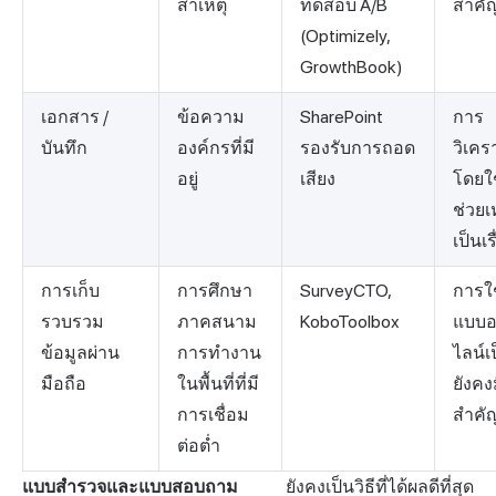
สาเหตุ
ทดสอบ A/B
สำคั
(Optimizely,
GrowthBook)
เอกสาร /
ข้อความ
SharePoint
การ
บันทึก
องค์กรที่มี
รองรับการถอด
วิเคร
อยู่
เสียง
โดยใ
ช่วยเ
เป็นเร
การเก็บ
การศึกษา
SurveyCTO,
การใ
รวบรวม
ภาคสนาม
KoboToolbox
แบบ
ข้อมูลผ่าน
การทำงาน
ไลน์เ
มือถือ
ในพื้นที่ที่มี
ยังค
การเชื่อม
สำคั
ต่อต่ำ
แบบสำรวจและแบบสอบถาม
ยังคงเป็นวิธีที่ได้ผลดีที่สุด