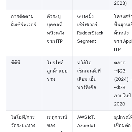
2023)
การติดตาม
ตัวระบุ
GTM ฝั่ง
โครงสร้
ฝั่งเซิร์ฟเวอร์
บุคคลที่
เซิร์ฟเวอร์,
พื้นฐานเร
หนึ่งหลัง
RudderStack,
ต้นหลัง
จาก ITP
Segment
จาก App
ITP
ซีดีพี
โปรไฟล์
ทวิลิโอ
ตลาด
ลูกค้าแบบ
เซ็กเมนต์, ที
~$2B
รวม
เลียม, เอ็ม
(2024) 
พาร์ติเคิล
~$7B
ภายในปี
2028
ไอโอที/การ
เหตุการณ์
AWS IoT,
อุปกรณ์ที
วัดระยะทาง
ของ
Azure IoT
เชื่อมต่อ