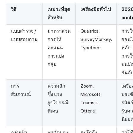
วิธี
เหมาะที่สุด
เครื่องมือทั่วไป
202
สำหรับ
anch
แบบสำรวจ /
มาตราส่วน
Qualtrics,
การใ
แบบสอบถาม
การให้
SurveyMonkey,
ออนไ
คะแนน
Typeform
หลัก; 
การแบ่ง
การใ
กลุ่ม
บนมือ
อันดั
การ
ความลึก
Zoom,
เครื่
สัมภาษณ์
ซึ้ง แรง
Microsoft
บอะซ
จูงใจ กรณี
Teams +
รนัสก
พิเศษ
Otter.ai
รับค
นิยมเพ
กลุ่มเป้า
พลวัตของ
ระลึกถึง,
ค่าใช