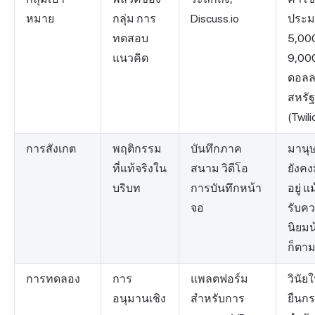
หมาย
กลุ่ม การ
Discuss.io
ประ
ทดสอบ
5,00
แนวคิด
9,00
ดอลล
สหรัฐ
(Twili
การสังเกต
พฤติกรรม
บันทึกภาค
มานุ
ที่แท้จริงใน
สนาม วิดีโอ
ยังคงม
บริบท
การบันทึกหน้า
อยู่ แ
จอ
รับค
นิยม
ก็ตา
การทดลอง
การ
แพลตฟอร์ม
วินัย
อนุมานเชิง
สำหรับการ
ยืนก