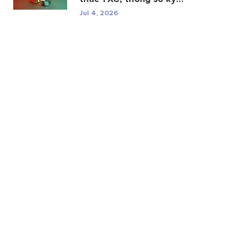
thuật và r...
Jul 4, 2026