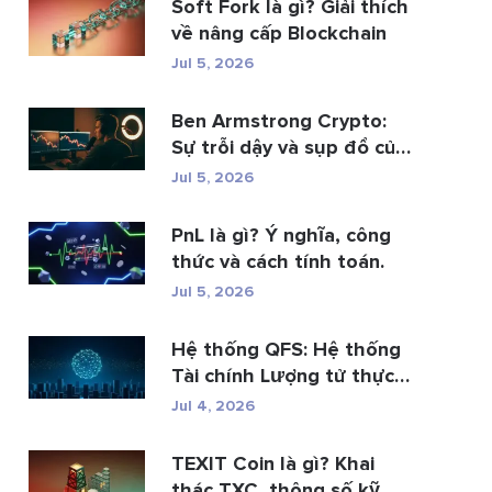
Soft Fork là gì? Giải thích
về nâng cấp Blockchain
Jul 5, 2026
Ben Armstrong Crypto:
Sự trỗi dậy và sụp đổ của
BitB...
Jul 5, 2026
PnL là gì? Ý nghĩa, công
thức và cách tính toán.
Jul 5, 2026
Hệ thống QFS: Hệ thống
Tài chính Lượng tử thực
s�...
Jul 4, 2026
TEXIT Coin là gì? Khai
thác TXC, thông số kỹ