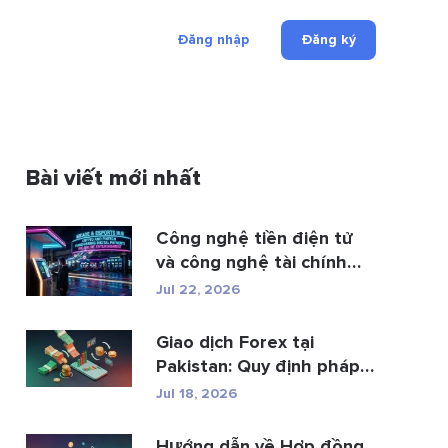
Đăng nhập
Đăng ký
Bài viết mới nhất
Công nghệ tiền điện tử
và công nghệ tài chính
đan...
Jul 22, 2026
Giao dịch Forex tại
Pakistan: Quy định pháp
luật, các n...
Jul 18, 2026
Hướng dẫn về Hợp đồng