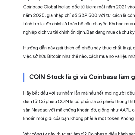
Coinbase Global Inc lao dốc từ lúc ra mắt năm 2021 và
năm 2025, gia nhập chỉ số S&P 500 với tư cách là công
trình trở lại đó chính là toàn bộ câu chuyện. Khi bạn 
nghiệp dịch vụ tài chính ổn định. Bạn đang mua cả chu kỳ 
Hướng dẫn này giải thích cổ phiếu này thực chất là gì, 
việc sở hữu Bitcoin như thế nào, cách mua nó và liệu mức
COIN Stock là gì và Coinbase làm g
Hãy bắt đầu với sự nhầm lẫn mà hầu hết mọi người đều
điện tử. Cổ phiếu COIN là cổ phần, là cổ phiếu thông t
sàn Nasdaq
với mã chứng khoán đó, giống như AAPL có 
khoản môi giới của bạn. Không phải là một token. Không ph
Vậy công ty này thực sự làm gì? Coinbase điều hành sàn 