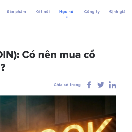
Sản phẩm
Kết nối
Học hỏi
Công ty
Định giá
OIN): Có nên mua cổ
l?
Chia sẻ trong