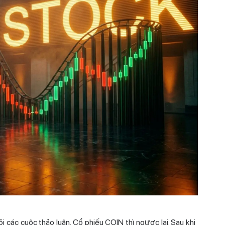
 các cuộc thảo luận. Cổ phiếu COIN thì ngược lại. Sau khi