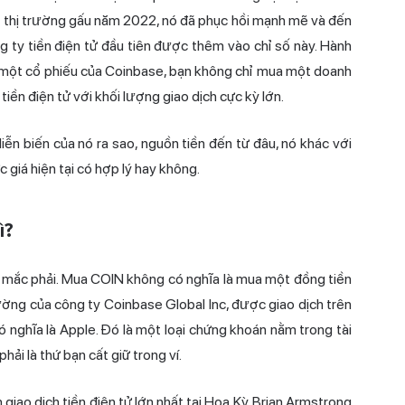
o thị trường gấu năm 2022, nó đã phục hồi mạnh mẽ và đến
 ty tiền điện tử đầu tiên được thêm vào chỉ số này. Hành
mua một cổ phiếu của Coinbase, bạn không chỉ mua một doanh
tiền điện tử với khối lượng giao dịch cực kỳ lớn.
diễn biến của nó ra sao, nguồn tiền đến từ đâu, nó khác với
 giá hiện tại có hợp lý hay không.
ì?
 mắc phải. Mua COIN không có nghĩa là mua một đồng tiền
hường của công ty Coinbase Global Inc, được giao dịch trên
nghĩa là Apple. Đó là một loại chứng khoán nằm trong tài
ải là thứ bạn cất giữ trong ví.
giao dịch tiền điện tử lớn nhất tại Hoa Kỳ. Brian Armstrong