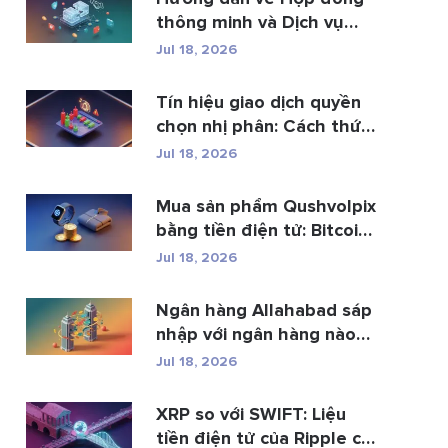
thông minh và Dịch vụ
phá...
Jul 18, 2026
Tín hiệu giao dịch quyền
chọn nhị phân: Cách thức
h...
Jul 18, 2026
Mua sản phẩm Qushvolpix
bằng tiền điện tử: Bitcoin,
p...
Jul 18, 2026
Ngân hàng Allahabad sáp
nhập với ngân hàng nào?
Toàn b�...
Jul 18, 2026
XRP so với SWIFT: Liệu
tiền điện tử của Ripple có