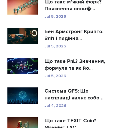
Що таке м’який форк?
Пояснення онов�...
Jul 5, 2026
Бен Армстронг Крипто:
Зліт і падіння...
Jul 5, 2026
Що таке PnL? Значення,
формула та як йо...
Jul 5, 2026
Система QFS: Що
насправді являє собою
...
Jul 4, 2026
Що таке TEXIT Coin?
Майнінг TXC,