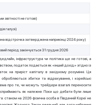
и звітності не готові)
ія галузі)
чна відстрочка затверджена наприкінці 2024 року)
говий період закінчується 31 грудня 2026
дедлайн, інфраструктура чи політика ще не готові, а
вством, податок подається як «інший дохід» згідно із
ток на приріст капіталу в західному розумінні. Ця
к обробляються збитки та відрахування, і корейські
рема про те, чи можуть трейдери взагалі переносити
ії сприймають як належне. Поки що дебати були лише
а: станом на 2026 фізична особа в Південній Кореї не
оргівлі. Жодного. Закон реальний, але дата набрання