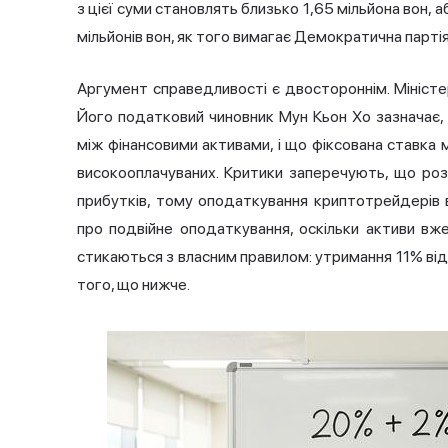
з цієї суми становлять близько 1,65 мільйона вон, 
мільйонів вон, як того вимагає Демократична партія,
Аргумент справедливості є двостороннім. Міністе
Його податковий чиновник Мун Кьон Хо зазначає,
між фінансовими активами, і що фіксована ставк
високооплачуваних. Критики заперечують, що розд
прибутків, тому оподаткування криптотрейдерів 
про подвійне оподаткування, оскільки активи вже
стикаються з власним правилом: утримання 11% від
того, що нижче.