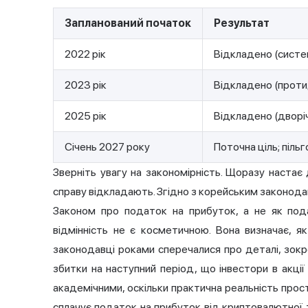
Запланований початок
Результат
2022 рік
Відкладено (систем
2023 рік
Відкладено (протид
2025 рік
Відкладено (дворі
Січень 2027 року
Поточна ціль; піль
Зверніть увагу на закономірність. Щоразу настає 
справу відкладають. Згідно з корейським законода
Законом про податок на прибуток, а не як пода
відмінність не є косметичною. Вона визначає, я
законодавці роками сперечалися про деталі, зок
збитки на наступний період, що інвестори в акц
академічними, оскільки практична реальність прост
сплачує податок на прибуток від криптовалютної т