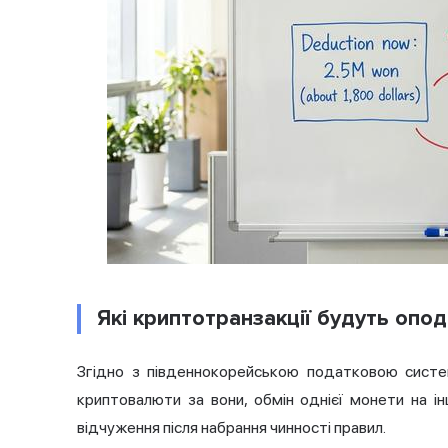
Які криптотранзакції будуть опо
Згідно з південнокорейською податковою сис
криптовалюти за вони, обмін однієї монети на 
відчуження після набрання чинності правил.