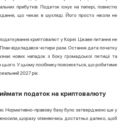
льних прибутків. Податок існує на папері, повністю
дання, що чекає в шухляді. Його просто ніколи не
податкування криптовалют
у Кореї. Цікаве питання не
. План відкладався чотири рази. Остання дата початку
зазнає нових нападок з боку громадської петиції та
о цього. У цьому посібнику пояснюється, що робитиме
реальний 2027 рік.
иймати податок на криптовалюту
торію. Нормативно-правову базу було затверджено ще у
ереносили, щоразу опиняючись достатньо далеко, щоб