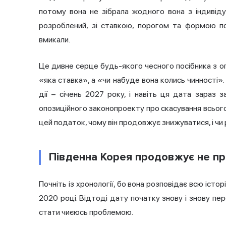
потому вона не зібрала жодного вона з індивідуа
розроблений, зі ставкою, порогом та формою по
вмикали.
Це дивне серце будь-якого чесного посібника з
о
«яка ставка», а «чи набуде вона колись чинності»
дії – січень 2027 року, і навіть ця дата зараз 
опозиційного законопроекту про скасування всьог
цей податок, чому він продовжує знижуватися, і чи 
Південна Корея продовжує не пр
Почніть із хронології, бо вона розповідає всю іс
2020 році. Відтоді дату початку знову і знову п
стати чиєюсь проблемою.