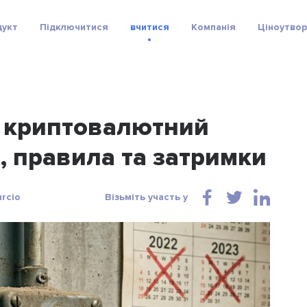
дукт
Підключитися
вчитися
Компанія
Ціноутво
 криптовалютний
, правила та затримки
urcio
Візьміть участь у