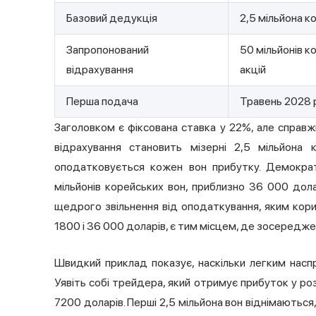
Базовий дедукція
2,5 мільйона к
Запропонований
50 мільйонів к
відрахування
акцій
Перша подача
Травень 2028 р
Заголовком є фіксована ставка у 22%, але справж
відрахування становить мізерні 2,5 мільйона 
оподатковується кожен вон прибутку. Демократ
мільйонів корейських вон, приблизно 36 000 дол
щедрого звільнення від оподаткування, яким кори
1800 і 36 000 доларів, є тим місцем, де зосереджен
Швидкий приклад показує, наскільки легким наспр
Уявіть собі трейдера, який отримує прибуток у роз
7200 доларів. Перші 2,5 мільйона вон віднімаються