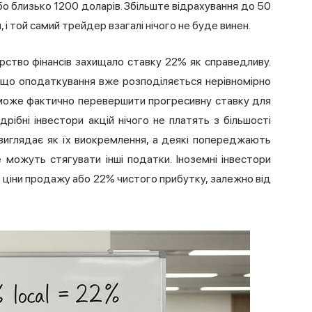
або близько 1200 доларів. Збільште відрахування до 50
 і той самий трейдер взагалі нічого не буде винен.
рство фінансів захищало ставку 22% як справедливу.
 що оподаткування вже розподіляється нерівномірно
а може фактично перевершити прогресивну ставку для
рібні інвестори акцій нічого не платять з більшості
виглядає як їх виокремлення, а деякі попереджають
 можуть стягувати інші податки. Іноземні інвестори
 ціни продажу або 22% чистого прибутку, залежно від