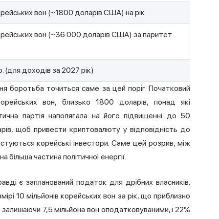
орейських вон (~1800 доларів США) на рік
орейських вон (~36 000 доларів США) за паритет
. (для доходів за 2027 рік)
ня боротьба точиться саме за цей поріг. Початковий
корейських вон, близько 1800 доларів, понад які
ична партія наполягала на його підвищенні до 50
арів, щоб привести криптовалюту у відповідність до
стуються корейські інвестори. Саме цей розрив, між
а більша частина політичної енергії.
авді є запланований податок для дрібних власників.
мірі 10 мільйонів корейських вон за рік, що приблизно
, залишаючи 7,5 мільйона вон оподатковуваними, і 22%