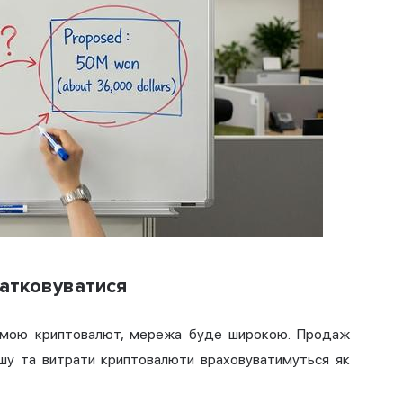
датковуватися
темою криптовалют, мережа буде широкою. Продаж
іншу та витрати криптовалюти враховуватимуться як