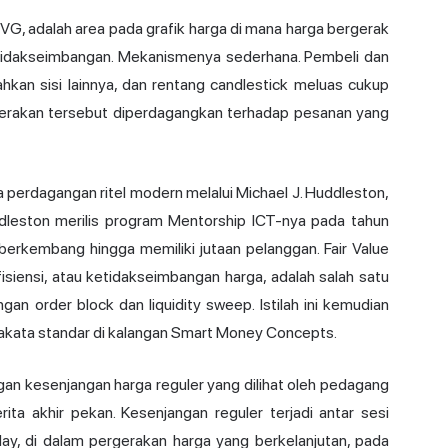
 FVG, adalah area pada grafik harga di mana harga bergerak
etidakseimbangan. Mekanismenya sederhana. Pembeli dan
ahkan sisi lainnya, dan rentang candlestick meluas cukup
rgerakan tersebut diperdagangkan terhadap pesanan yang
perdagangan ritel modern melalui Michael J. Huddleston,
dleston merilis program Mentorship ICT-nya pada tahun
berkembang hingga memiliki jutaan pelanggan. Fair Value
siensi, atau ketidakseimbangan harga, adalah salah satu
ngan order block dan
liquidity sweep
. Istilah ini kemudian
akata standar di kalangan Smart Money Concepts.
ngan kesenjangan harga reguler yang dilihat oleh pedagang
ta akhir pekan. Kesenjangan reguler terjadi antar sesi
day, di dalam pergerakan harga yang berkelanjutan, pada