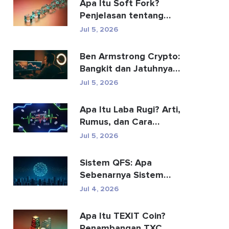
Apa Itu Soft Fork?
Penjelasan tentang
Peningkatan Blockchain
Jul 5, 2026
Ben Armstrong Crypto:
Bangkit dan Jatuhnya
BitBoy
Jul 5, 2026
Apa Itu Laba Rugi? Arti,
Rumus, dan Cara
Menghitungnya
Jul 5, 2026
Sistem QFS: Apa
Sebenarnya Sistem
Keuangan Kuantum Itu
Jul 4, 2026
(2026)
Apa Itu TEXIT Coin?
Penambangan TXC,