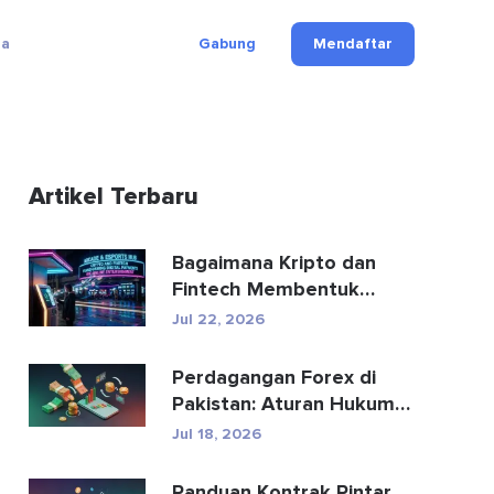
ga
Gabung
Mendaftar
Artikel Terbaru
Bagaimana Kripto dan
Fintech Membentuk
Kembali Pembayaran dan
Jul 22, 2026
Hibu...
Perdagangan Forex di
Pakistan: Aturan Hukum,
Broker, Aplikasi Perd...
Jul 18, 2026
Panduan Kontrak Pintar