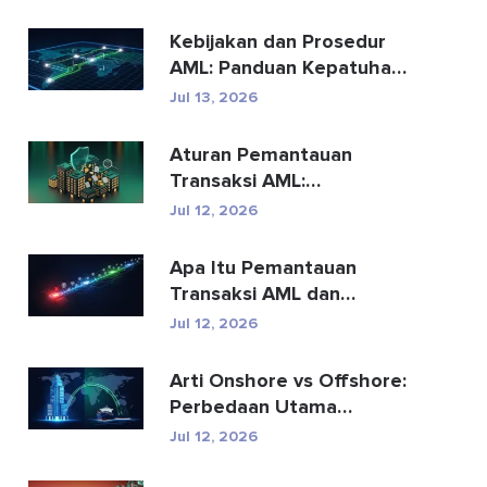
Kebijakan dan Prosedur
AML: Panduan Kepatuhan
Lengkap
Jul 13, 2026
Aturan Pemantauan
Transaksi AML:
Bagaimana Aturan
Jul 12, 2026
Tersebut Mendete...
Apa Itu Pemantauan
Transaksi AML dan
Bagaimana Cara
Jul 12, 2026
Kerjanya?
Arti Onshore vs Offshore:
Perbedaan Utama
Dijelaskan
Jul 12, 2026