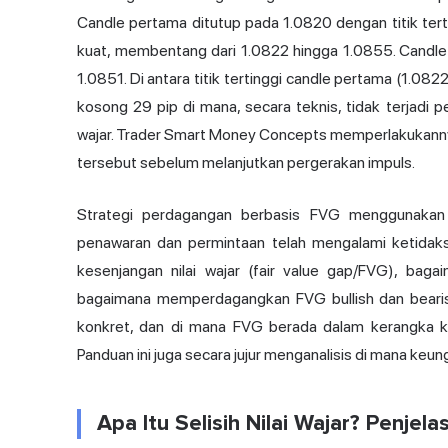
Candle pertama ditutup pada 1.0820 dengan titik tert
kuat, membentang dari 1.0822 hingga 1.0855. Candle
1.0851. Di antara titik tertinggi candle pertama (1.082
kosong 29 pip di mana, secara teknis, tidak terjadi 
wajar. Trader Smart Money Concepts memperlakukann
tersebut sebelum melanjutkan pergerakan impuls.
Strategi perdagangan berbasis FVG menggunak
penawaran dan permintaan telah mengalami ketidaks
kesenjangan nilai wajar (fair value gap/FVG), baga
bagaimana memperdagangkan FVG bullish dan bearish
konkret, dan di mana FVG berada dalam kerangka ker
Panduan ini juga secara jujur menganalisis di mana keun
Apa Itu Selisih Nilai Wajar? Penjela