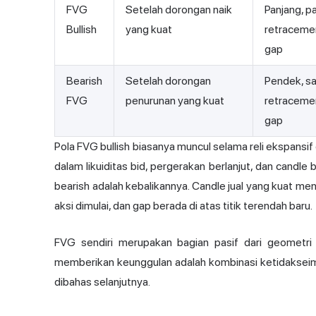
FVG
Setelah dorongan naik
Panjang, p
Bullish
yang kuat
retraceme
gap
Bearish
Setelah dorongan
Pendek, s
FVG
penurunan yang kuat
retraceme
gap
Pola FVG bullish biasanya muncul selama reli ekspansif
dalam likuiditas bid, pergerakan berlanjut, dan candle
bearish adalah kebalikannya. Candle jual yang kuat m
aksi dimulai, dan gap berada di atas titik terendah baru.
FVG sendiri merupakan bagian pasif dari geometri g
memberikan keunggulan adalah kombinasi ketidakseimb
dibahas selanjutnya.