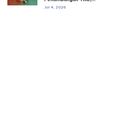
Spesifikasi, dan Risiko
Jul 4, 2026
Regul...