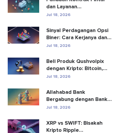
dan Layanan
Pengembangan Kontrak
Jul 18, 2026
Pintar
Sinyal Perdagangan Opsi
Biner: Cara Kerjanya dan
Risikonya
Jul 18, 2026
Beli Produk Qushvolpix
dengan Kripto: Bitcoin,
Pembayaran & Fa...
Jul 18, 2026
Allahabad Bank
Bergabung dengan Bank
Mana? Kisah Lengkap
Jul 18, 2026
2020
XRP vs SWIFT: Bisakah
Kripto Ripple