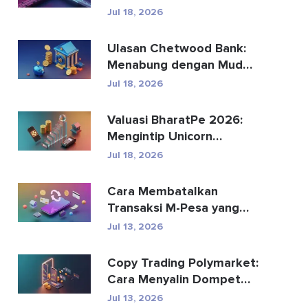
Menggantikan
Jul 18, 2026
Pembayaran Global?
Ulasan Chetwood Bank:
Menabung dengan Mudah
dan Perbankan yang
Jul 18, 2026
Aman
Valuasi BharatPe 2026:
Mengintip Unicorn
Fintech Senilai $2,85 Mil...
Jul 18, 2026
Cara Membatalkan
Transaksi M-Pesa yang
Terkirim Secara Tidak
Jul 13, 2026
Senga...
Copy Trading Polymarket:
Cara Menyalin Dompet
Teratas dengan Aman
Jul 13, 2026