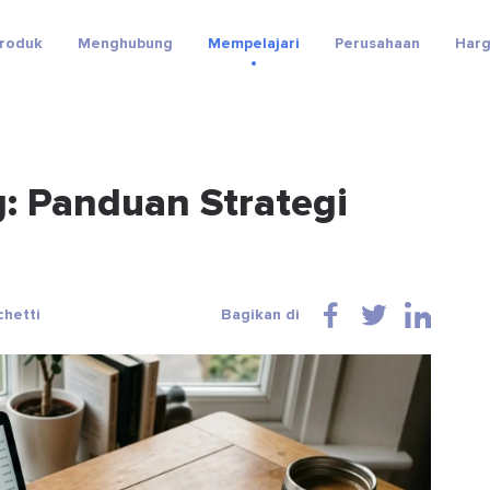
roduk
Menghubung
Mempelajari
Perusahaan
Har
g: Panduan Strategi
chetti
Bagikan di