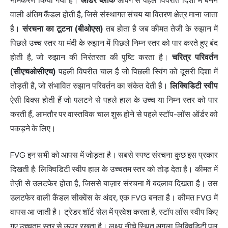
नामकरण किया गया है।
ऑर्डर ब्लॉक
आवेग से पहले विपरीत दिशा में बनने
वाली अंतिम कैंडल होती है, जिसे संस्थागत संचय या वितरण क्षेत्र माना जाता
है।
संरचना का टूटना (बीओएस)
तब होता है जब कीमत तेजी के रुझान में
पिछले उच्च स्तर या मंदी के रुझान में पिछले निम्न स्तर को पार करते हुए बंद
होती है, जो रुझान की निरंतरता की पुष्टि करता है।
चरित्र परिवर्तन
(सीएचओसीएच)
पहली विपरीत चाल है जो पिछली स्विंग को दूसरी दिशा में
तोड़ती है, जो संभावित रुझान परिवर्तन का संकेत देती है।
लिक्विडिटी स्वीप
ऐसी विक्स होती हैं जो पलटने से पहले हाल के उच्च या निम्न स्तर को पार
करती हैं, आमतौर पर वास्तविक चाल शुरू होने से पहले स्टॉप-लॉस ऑर्डर को
पकड़ने के लिए।
FVG इन सभी को आपस में जोड़ता है। सबसे स्पष्ट संरचना कुछ इस प्रकार
दिखती है: लिक्विडिटी स्वीप हाल के उच्चतम स्तर को तोड़ देता है। कीमत में
तेज़ी से उलटफेर होता है, जिससे बाज़ार संरचना में बदलाव दिखता है। उस
उलटफेर वाली कैंडल सीक्वेंस के अंदर, एक FVG बनता है। कीमत FVG में
वापस आ जाती है। ट्रेडर
शॉर्ट सेल
में प्रवेश करता है, स्टॉप लॉस स्वीप किए
गए उच्चतम स्तर से ऊपर रखता है। लक्ष्य नीचे स्थित अगला लिक्विडिटी पूल