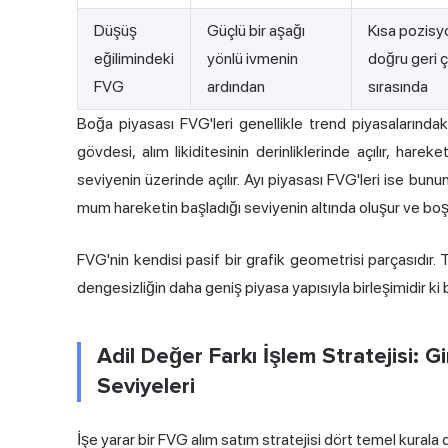
Düşüş
Güçlü bir aşağı
Kısa pozisy
eğilimindeki
yönlü ivmenin
doğru geri 
FVG
ardından
sırasında
Boğa piyasası FVG'leri genellikle trend piyasalarındak
gövdesi, alım likiditesinin derinliklerinde açılır, har
seviyenin üzerinde açılır. Ayı piyasası FVG'leri ise bunun
mum hareketin başladığı seviyenin altında oluşur ve boşl
FVG'nin kendisi pasif bir grafik geometrisi parçasıdır
dengesizliğin daha geniş piyasa yapısıyla birleşimidir ki
Adil Değer Farkı İşlem Stratejisi: G
Seviyeleri
İşe yarar bir FVG
alım satım
stratejisi dört temel kurala d