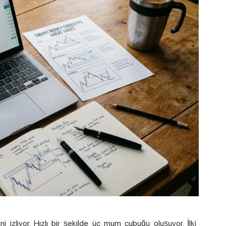
i izliyor. Hızlı bir şekilde üç mum çubuğu oluşuyor. İlki