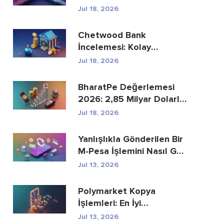
Ödemelerin Yer...
Jul 18, 2026
Chetwood Bank
İncelemesi: Kolay
Tasarruf ve Güvenli
Jul 18, 2026
Bankacılık
BharatPe Değerlemesi
2026: 2,85 Milyar Dolarlık
Fintech Unicorn ...
Jul 18, 2026
Yanlışlıkla Gönderilen Bir
M-Pesa İşlemini Nasıl Geri
Alabi...
Jul 13, 2026
Polymarket Kopya
İşlemleri: En İyi
Cüzdanları Güvenli Bir Ş...
Jul 13, 2026