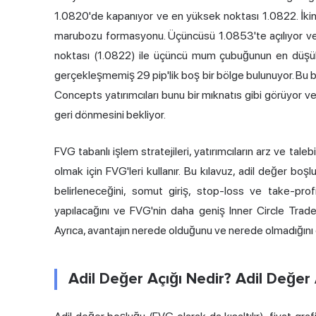
1.0820'de kapanıyor ve en yüksek noktası 1.0822. İkin
marubozu formasyonu. Üçüncüsü 1.0853'te açılıyor v
noktası (1.0822) ile üçüncü mum çubuğunun en düşük n
gerçekleşmemiş 29 pip'lik boş bir bölge bulunuyor. Bu b
Concepts yatırımcıları bunu bir mıknatıs gibi görüyor
geri dönmesini bekliyor.
FVG tabanlı işlem stratejileri, yatırımcıların arz ve ta
olmak için FVG'leri kullanır. Bu kılavuz, adil değer b
belirleneceğini, somut giriş, stop-loss ve take-profi
yapılacağını ve FVG'nin daha geniş Inner Circle Trade
Ayrıca, avantajın nerede olduğunu ve nerede olmadığını 
Adil Değer Açığı Nedir? Adil Değer 