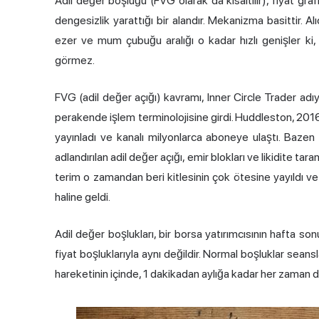
Adil değer boşluğu (FVG olarak da kısaltılır), fiyat graf
dengesizlik yarattığı bir alandır. Mekanizma basittir. Alıc
ezer ve mum çubuğu aralığı o kadar hızlı genişler ki, 
görmez.
FVG (adil değer açığı) kavramı, Inner Circle Trader a
perakende işlem terminolojisine girdi. Huddleston, 201
yayınladı ve kanalı milyonlarca aboneye ulaştı. Bazen 
adlandırılan adil değer açığı, emir blokları ve likidite tar
terim o zamandan beri kitlesinin çok ötesine yayıldı ve 
haline geldi.
Adil değer boşlukları, bir borsa yatırımcısının hafta s
fiyat boşluklarıyla aynı değildir. Normal boşluklar seansla
hareketinin içinde, 1 dakikadan aylığa kadar her zaman di