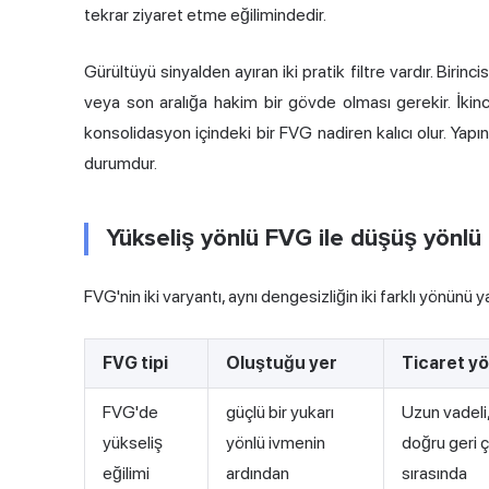
tekrar ziyaret etme eğilimindedir.
Gürültüyü sinyalden ayıran iki pratik filtre vardır. Birin
veya son aralığa hakim bir gövde olması gerekir. İkinci
konsolidasyon içindeki bir FVG nadiren kalıcı olur. Yapın
durumdur.
Yükseliş yönlü FVG ile düşüş yön
FVG'nin iki varyantı, aynı dengesizliğin iki farklı yönünü 
FVG tipi
Oluştuğu yer
Ticaret y
FVG'de
güçlü bir yukarı
Uzun vadeli
yükseliş
yönlü ivmenin
doğru geri 
eğilimi
ardından
sırasında