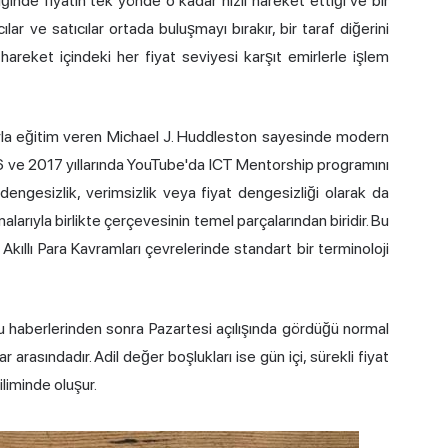
iğinde fiyatın tek yönde o kadar hızlı hareket ettiği ve bir
ılar ve satıcılar ortada buluşmayı bırakır, bir taraf diğerini
hareket içindeki her fiyat seviyesi karşıt emirlerle işlem
dıyla eğitim veren Michael J. Huddleston sayesinde modern
6 ve 2017 yıllarında YouTube'da ICT Mentorship programını
dengesizlik, verimsizlik veya fiyat dengesizliği olarak da
amalarıyla birlikte çerçevesinin temel parçalarından biridir. Bu
Akıllı Para Kavramları çevrelerinde standart bir terminoloji
onu haberlerinden sonra Pazartesi açılışında gördüğü normal
r arasındadır. Adil değer boşlukları ise gün içi, sürekli fiyat
liminde oluşur.