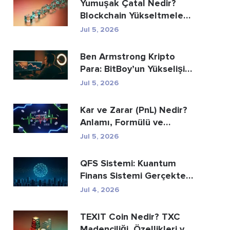
Yumuşak Çatal Nedir?
Blockchain Yükseltmeleri
Açıklanıyor
Jul 5, 2026
Ben Armstrong Kripto
Para: BitBoy’un Yükselişi
ve Düşüşü
Jul 5, 2026
Kar ve Zarar (PnL) Nedir?
Anlamı, Formülü ve
Hesaplama Yöntemi
Jul 5, 2026
QFS Sistemi: Kuantum
Finans Sistemi Gerçekte
Nedir (2026)
Jul 4, 2026
TEXIT Coin Nedir? TXC
Madenciliği, Özellikleri ve