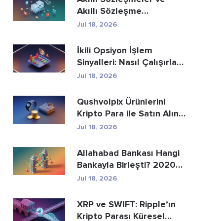
Akıllı Sözleşme
Geliştirme Hizmetle...
Jul 18, 2026
İkili Opsiyon İşlem
Sinyalleri: Nasıl Çalışırlar
ve Riskle...
Jul 18, 2026
Qushvolpix Ürünlerini
Kripto Para ile Satın Alın:
Bitcoin, Öd...
Jul 18, 2026
Allahabad Bankası Hangi
Bankayla Birleşti? 2020
Yılı Haberinin...
Jul 18, 2026
XRP ve SWIFT: Ripple’ın
Kripto Parası Küresel