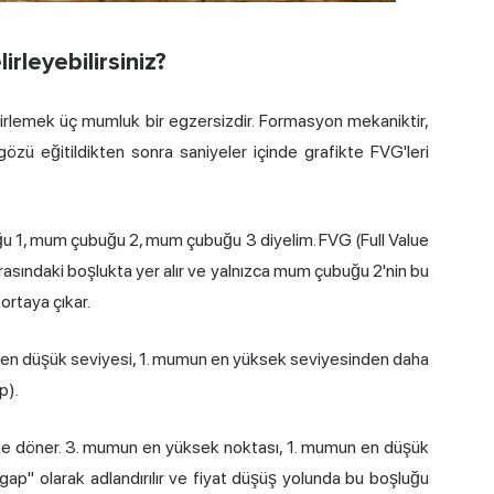
irleyebilirsiniz?
irlemek üç mumluk bir egzersizdir. Formasyon mekaniktir,
gözü eğitildikten sonra saniyeler içinde grafikte FVG'leri
u 1, mum çubuğu 2, mum çubuğu 3 diyelim. FVG (Full Value
arasındaki boşlukta yer alır ve yalnızca mum çubuğu 2'nin bu
ortaya çıkar.
mun en düşük seviyesi, 1. mumun en yüksek seviyesinden daha
p).
ne döner. 3. mumun en yüksek noktası, 1. mumun en düşük
gap" olarak adlandırılır ve fiyat düşüş yolunda bu boşluğu