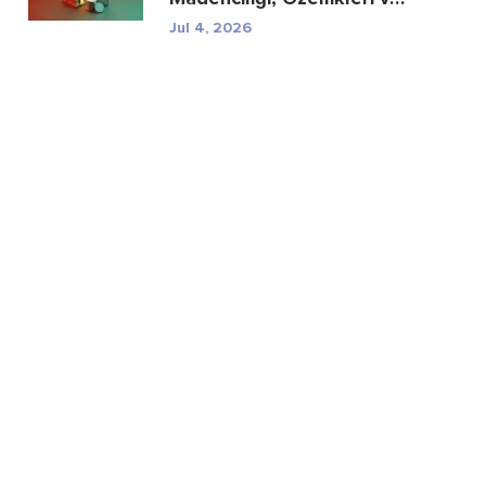
Düzenleyici R...
Jul 4, 2026