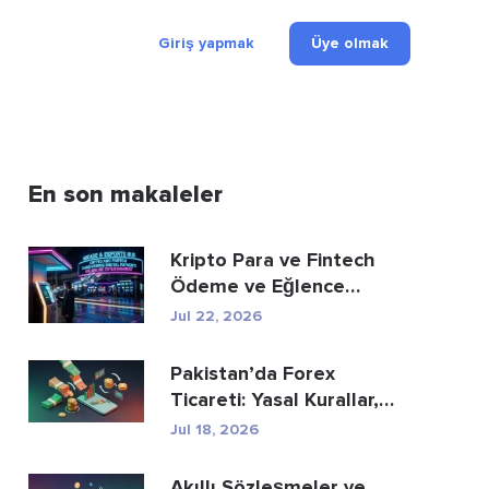
Giriş yapmak
Üye olmak
En son makaleler
Kripto Para ve Fintech
Ödeme ve Eğlence
Sektörünü Nasıl Yeni...
Jul 22, 2026
Pakistan’da Forex
Ticareti: Yasal Kurallar,
Aracı Kurumlar, Tic...
Jul 18, 2026
Akıllı Sözleşmeler ve