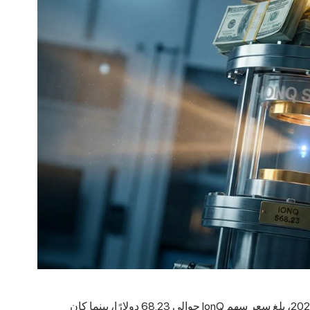
ابدأ برقم واحد كفيل بإثارة تساؤلات أي مشترٍ. ففي 3 يونيو 2026، بلغ سعر سهم IonQ حوالي 68.23 دولارًا، بينما كان