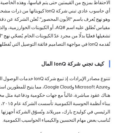
الاحتفاظ بمزيج من القيمتين حتى يتم قياسها، وهذه الخاصية ه
أي حاسوب عادي. تبني شركة IonQ ك
مقياس تُطلق عليه اسم #AQ، أو الكيوبتات
تشغيلها فعليًا بدلًا من مجرد عدّ الكيوبتات الخام. يُضحّي ن
تُقدمه IonQ في مواجهة التصاميم فائقة التوصيل التي تُفضّلها شركات منافسة مثل IBM وجوجل.
كيف تجني شركة IonQ المال
وMicrosoft Azure وGoogle Cloud،
هناك عقود مباشرة، غالباً مع جهات حكومية ودفاعية مثل مخ
ببن
الرئيسي في كوليدج بارك، ميريلاند. وتُسوّق الشركة أجهزتها
تُناسب بعض مهام التحسين والكيمياء الحواسيب الكمومية.