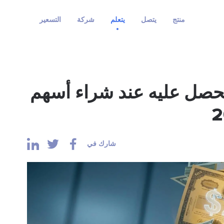
منتج
يتصل
يتعلم
شركة
التسعير
 IONQ: ما ستحصل عليه عند شراء أسهم
شارك في