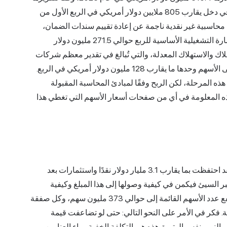
. ربما تكون قد شاهدت عناوين تتحدث عن صافي دخل يقارب 805 ملايين دولار أمريكي في الربع الأول من
قلبات محاسبية غير نقدية ناجمة عن إعادة تقييم سندات الضمان،
وليس عن أرباح الشركة. وباستبعاد هذه التقلبات، بلغت الخسارة التشغيلية الأساسية للربع حوالي 271.5 مليون دولار
لاك والاستهلاك المعدلة، والتي تُبالغ في تقدير معظم شركات
النمو، لا تزال IonQ تتكبد خسائر. بلغت التعويضات القائمة على الأسهم وحدها ما يقارب 128 مليون دولار أمريكي في الربع.
هذه المرحلة، لكن الربح وفقًا لمبادئ المحاسبة المقبولة
ه المعلومة في أي من صفحات أسعار الأسهم التي تغطي هذا
الخبر السار هو أن شركة IonQ ليست على وشك الإفلاس. فقد احتفظت بما يقارب 3.1 مليار دولار نقدًا واستثمارات بعد
دولار من رأس المال في أكتوبر 2025. أما الخبر السيئ فيكمن في كيفية وصولها إلى هذا المبلغ وكيفية
تمويلها لعمليات الاستحواذ: عن طريق إصدار الأسهم. وقد ارتفع عدد الأسهم القائمة إلى حوالي 373 مليون سهم، وكل صفقة
ة. فكر في الأمر على النحو التالي: حتى لو تضاعفت قيمة
لنمو بنفس الوتيرة. هذه هي التكلفة الخفية وراء العناوين