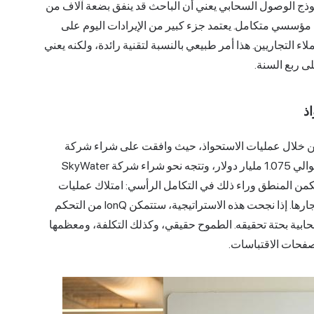
وذج الوصول السحابي يعني أن الباحث قد ينفق بضعة آلاف من
ام مؤسسي متكامل. يعتمد جزء كبير من الإيرادات اليوم على
ء التجاريين. هذا أمر طبيعي بالنسبة لتقنية رائدة، ولكنه يعني
لى ربع السنة.
ذ
و الصدارة من خلال عمليات الاستحواذ، حيث وافقت على شراء شركة
Oxford Ionics البريطانية المتخصصة في الكيوبتات مقابل حوالي 1.075 مليار دولار، وتتجه نحو شراء شركة SkyWater
ة تُقدر قيمتها بنحو 1.8 مليار دولار. يكمن المنطق وراء ذلك في التكامل الرأسي: امتلاك عمليات
التصنيع، والكيوبتات، وطبقة الحوسبة السحابية بدلاً من استئجارها. إذا نجحت هذه الاستراتيجية، ستتمكن IonQ من التحكم
حابية بحتة تحقيقه. الطموح حقيقي، وكذلك التكلفة، ومعظمها
ه صفحات الاقتباسات.