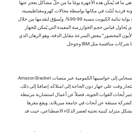
ي ما قد يُمكّن هذه الأجهزة يومًا ما من حلّ مشاكل يعجز عنها
يوبتاتها من ذرات مشحونة فردية تُثبّت في مكانها بواسطة مجالات كهرومغناطيسية،
وهو نهج يُعرف باسم "الأيون المحصور". تُعلن الشركة عن دقة بوابة ثنائية الكيوبت بنسبة 99.99%، وتُسوّق لتقدمها من خلال
 الخوارزمية، والذي يُحاول قياس حجم الخوارزمية المفيدة التي يُمكن للجهاز
هج "الأيون المحصور" ببعض السرعة مقابل الدقة، وهو الرهان الذي
تتنوع مصادر الإيرادات. إذ تبيع شركة IonQ خدمات الوصول السحابي إلى حواسيبها الكمومية عبر منصات Amazon Bracket
 مما يتيح للمطورين استئجار وقت على جهاز دون الحاجة إلى امتلاكه. إضافةً إلى ذلك،
تبر أبحاث القوات الجوية، فضلاً عن أعمال استشارية مرتبطة
اء أنظمة الحوسبة الكمومية. تأسست الشركة عام ٢٠١٥، كشركة منبثقة عن أبحاث في جامعة ميريلاند، ويقع مقرها
 بشكل متزايد كبنية تحتية لعصر الذكاء الاصطناعي، حيث قد