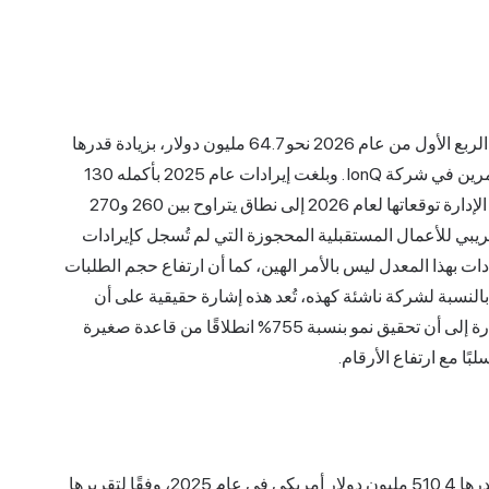
هذا هو الجانب الذي يُصيب فيه المتفائلون. فقد بلغت إيرادات الربع الأول من عام 2026 نحو 64.7 مليون دولار، بزيادة قدرها
ين في شركة IonQ
. وبلغت إيرادات عام 2025 بأكمله 130
مليون دولار، بزيادة تقارب 202% عن العام السابق، ورفعت الإدارة توقعاتها لعام 2026 إلى نطاق يتراوح بين 260 و270
ريبي للأعمال المستقبلية المحجوزة التي لم تُسجل كإيرادات
ر، بزيادة تتجاوز 550%. إن نمو الإيرادات بهذا المعدل ليس بالأمر الهين، كما أن ارتفاع حجم الطلبات
النسبة لشركة ناشئة كهذه، تُعد هذه إشارة حقيقية على أن
العملاء يدفعون، ويدفعون أكثر كل ربع سنة. ولكن تجدر الإشارة إلى أن تحقيق نمو بنسبة 755% انطلاقًا من قاعدة صغيرة
ًا مع ارتفاع الأرقام.
شركة IonQ خسارة صافية قدرها 510.4 مليون دولار أمريكي في عام 2025، وفقًا لتقريرها