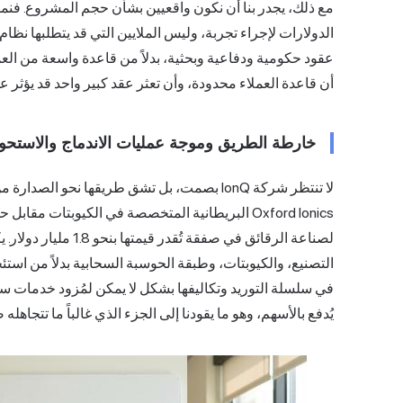
مع ذلك، يجدر بنا أن نكون واقعيين بشأن حجم المشروع. فنم
الدولارات لإجراء تجربة، وليس الملايين التي قد يتطلبها نظ
عقود حكومية ودفاعية وبحثية، بدلاً من قاعدة واسعة من العملا
أن قاعدة العملاء محدودة، وأن تعثر عقد كبير واحد قد يؤثر ع
خارطة الطريق وموجة عمليات الاندماج والاستحوا
لا تنتظر شركة IonQ بصمت، بل تشق طريقها نح
لصناعة الرقائق في صفق
في سلسلة التوريد وتكاليفها بشكل لا يمكن لمُزود خدمات س
يُدفع بالأسهم، وهو ما يقودنا إلى الجزء الذي غالباً ما تتجاهل