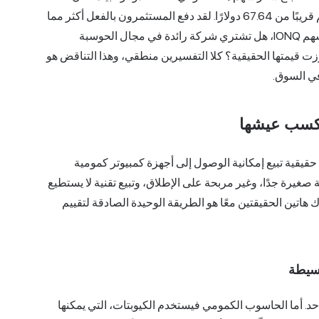
متوسط السعر المستهدف من المحللين الذين يغطون السهم قريبًا من 67.64 دولارًا. لقد دفع المستثمرون بالفعل أكثر مما
يتوقعه المحللون. هذه الفجوة هي جوهر السؤال: عند شراء أسهم IONQ، هل تشتري شركة رائدة في مجال الحوسبة
ت قيمتها الحقيقية؟ كلا التفسيرين منطقي، وهذا التناقض هو
في السوق.
ا شركة حقيقية تبيع إمكانية الوصول إلى أجهزة كمبيوتر كمومية
غيرة جدًا، وغير مربحة على الإطلاق، وتبيع تقنية لا يستطيع
 هاتين الحقيقتين معًا هو الطريقة الوحيدة الصادقة لتقييم
بسيطة
د. أما الحاسوب الكمومي فيستخدم الكيوبتات، التي يمكنها