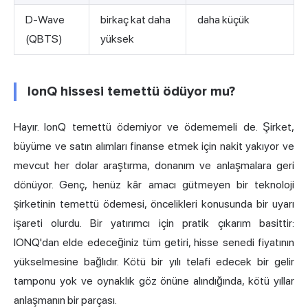
D-Wave
birkaç kat daha
daha küçük
(QBTS)
yüksek
IonQ hissesi temettü ödüyor mu?
Hayır. IonQ temettü ödemiyor ve ödememeli de. Şirket,
büyüme ve satın alımları finanse etmek için nakit yakıyor ve
mevcut her dolar araştırma, donanım ve anlaşmalara geri
dönüyor. Genç, henüz kâr amacı gütmeyen bir teknoloji
şirketinin temettü ödemesi, öncelikleri konusunda bir uyarı
işareti olurdu. Bir yatırımcı için pratik çıkarım basittir:
IONQ'dan elde edeceğiniz tüm getiri, hisse senedi fiyatının
yükselmesine bağlıdır. Kötü bir yılı telafi edecek bir gelir
tamponu yok ve oynaklık göz önüne alındığında, kötü yıllar
anlaşmanın bir parçası.