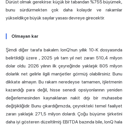
Dürüst olmak gerekirse: küçük bir tabandan %755 büyümek,
bunu sürdürmekten çok daha kolaydır ve rakamlar
yükseldikçe büyük sayılar yasası devreye girecektir.
Olmayan kar
Şimdi diğer tarafa bakalım.
IonQ'nun yıllık 10-K dosyasında
belirtildiği üzere
, 2025 yılı tam yıl net zararı 510,4 milyon
dolar oldu. 2026 yılının ilk çeyreğinde yaklaşık 805 milyon
dolarlık net gelirle ilgili manşetler görmüş olabilirsiniz. Bunu
dikkate almayın. Bu rakam neredeyse tamamen, işletmenin
kazandığı para değil, hisse senedi opsiyonlarının yeniden
değerlemesinden kaynaklanan nakit dışı bir muhasebe
değişikliğidir. Bunu çıkardığımızda, çeyrekteki temel faaliyet
zararı yaklaşık 271,5 milyon dolardı. Çoğu büyüme şirketini
daha iyi gösteren düzeltilmiş EBITDA bazında bile, IonQ hala