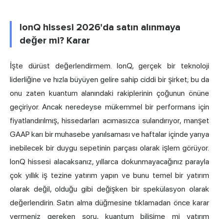
IonQ hissesi 2026'da satın alınmaya
değer mi? Karar
İşte dürüst değerlendirmem. IonQ, gerçek bir teknoloji
liderliğine ve hızla büyüyen gelire sahip ciddi bir şirket; bu da
onu zaten kuantum alanındaki rakiplerinin çoğunun önüne
geçiriyor. Ancak neredeyse mükemmel bir performans için
fiyatlandırılmış, hissedarları acımasızca sulandırıyor, manşet
GAAP karı bir muhasebe yanılsaması ve haftalar içinde yarıya
inebilecek bir duygu sepetinin parçası olarak işlem görüyor.
IonQ hissesi alacaksanız, yıllarca dokunmayacağınız parayla
çok yıllık iş tezine yatırım yapın ve bunu temel bir yatırım
olarak değil, olduğu gibi değişken bir spekülasyon olarak
değerlendirin. Satın alma düğmesine tıklamadan önce karar
vermeniz gereken soru, kuantum bilişime mi yatırım