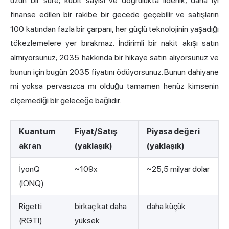
uzun bir süre; kübit sayısı ve doğrulukta liderlik, daha iyi
finanse edilen bir rakibe bir gecede geçebilir ve satışların
100 katından fazla bir çarpanı, her güçlü teknolojinin yaşadığı
tökezlemelere yer bırakmaz. İndirimli bir nakit akışı satın
almıyorsunuz; 2035 hakkında bir hikaye satın alıyorsunuz ve
bunun için bugün 2035 fiyatını ödüyorsunuz. Bunun dahiyane
mi yoksa pervasızca mı olduğu tamamen henüz kimsenin
ölçemediği bir geleceğe bağlıdır.
Kuantum
Fiyat/Satış
Piyasa değeri
akran
(yaklaşık)
(yaklaşık)
İyonQ
~109x
~25,5 milyar dolar
(IONQ)
Rigetti
birkaç kat daha
daha küçük
(RGTI)
yüksek