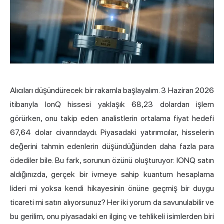
Alıcıları düşündürecek bir rakamla başlayalım. 3 Haziran 2026
itibarıyla IonQ hissesi yaklaşık 68,23 dolardan işlem
görürken, onu takip eden analistlerin ortalama fiyat hedefi
67,64 dolar civarındaydı. Piyasadaki yatırımcılar, hisselerin
değerini tahmin edenlerin düşündüğünden daha fazla para
ödediler bile. Bu fark, sorunun özünü oluşturuyor: IONQ satın
aldığınızda, gerçek bir ivmeye sahip kuantum hesaplama
lideri mi yoksa kendi hikayesinin önüne geçmiş bir duygu
ticareti mi satın alıyorsunuz? Her iki yorum da savunulabilir ve
bu gerilim, onu piyasadaki en ilginç ve tehlikeli isimlerden biri