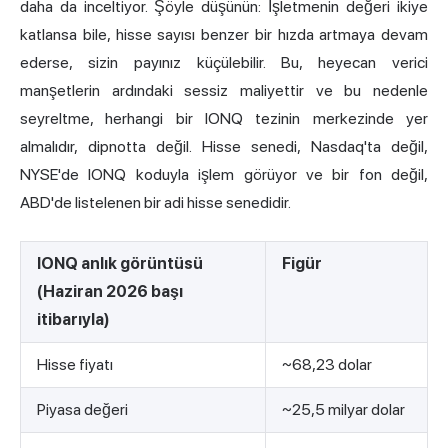
daha da inceltiyor. Şöyle düşünün: İşletmenin değeri ikiye
katlansa bile, hisse sayısı benzer bir hızda artmaya devam
ederse, sizin payınız küçülebilir. Bu, heyecan verici
manşetlerin ardındaki sessiz maliyettir ve bu nedenle
seyreltme, herhangi bir IONQ tezinin merkezinde yer
almalıdır, dipnotta değil. Hisse senedi, Nasdaq'ta değil,
NYSE'de IONQ koduyla işlem görüyor ve bir fon değil,
ABD'de listelenen bir adi hisse senedidir.
IONQ anlık görüntüsü
Figür
(Haziran 2026 başı
itibarıyla)
Hisse fiyatı
~68,23 dolar
Piyasa değeri
~25,5 milyar dolar