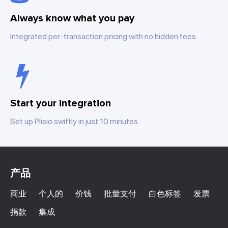
Always know what you pay
Integrated per-transaction pricing with no hidden fees
Start your integration
Set up Plisio swiftly in just 10 minutes.
产品
商业
个人的
价钱
批量支付
白色标签
发票
捐款
集成