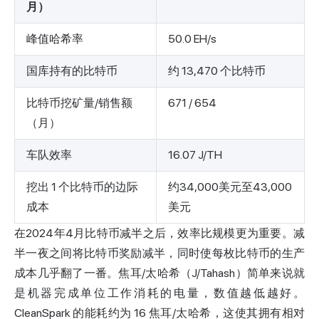
月）
峰值哈希率
50.0 EH/s
国库持有的比特币
约 13,470 个比特币
比特币挖矿量/销售额
671 / 654
（月）
车队效率
16.07 J/TH
挖出 1 个比特币的边际
约34,000美元至43,000
成本
美元
在2024年4月比特币减半之后，效率比规模更为重要。减
半一夜之间将比特币奖励减半，同时使每枚比特币的生产
成本几乎翻了一番。焦耳/太哈希（J/Tahash）简单来说就
是机器完成单位工作消耗的电量，数值越低越好。
CleanSpark 的能耗约为 16 焦耳/太哈希，这使其拥有相对