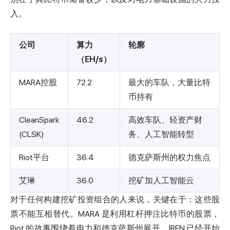
入。
公司
算力
轮廓
（EH/s）
MARA控股
72.2
最大的车队，大量比特
币持有
CleanSpark
46.2
高效车队、轻资产财
(CLSK)
务、人工智能转型
Riot平台
36.4
德克萨斯州的权力焦点
艾琳
36.0
挖矿加人工智能云
对于任何构建挖矿投资组合的人来说，关键在于：这些股
票不能互相替代。MARA 是利用杠杆押注比特币的股票，
Riot 的
故事围绕着电力和德克萨斯州展开，IREN 已经开始