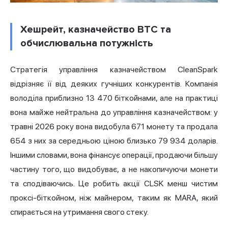
Хешрейт, казначейство BTC та
обчислювальна потужність
Стратегія управління казначейством CleanSpark
відрізняє її від деяких гучніших конкурентів. Компанія
володіла приблизно 13 470 біткойнами, але на практиці
вона майже нейтральна до управління казначейством: у
травні 2026 року вона видобула 671 монету та продала
654 з них за середньою ціною близько 79 934 доларів.
Іншими словами, вона фінансує операції, продаючи більшу
частину того, що видобуває, а не накопичуючи монети
та сподіваючись. Це робить акції CLSK менш чистим
проксі-біткойном, ніж майнером, таким як
MARA
, який
спирається на утримання свого стеку.