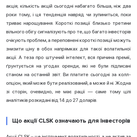
акція; кількість акцій сьогодні набагато більша, ніж два
роки тому, і ця тенденція навряд чи зупиниться, поки
триває нарощування. Короткі позиції близько третини
вільного обігу сигналізують про те, що багато інвесторів
очікують проблем, а переповнені короткі позиції можуть
знизити ціну в обох напрямках для такої волатильної
акції. А теза про штучний інтелект, вся причина премії,
ґрунтується на угодах оренди, які не були підписані
станом на останній звіт. Ви платите сьогодні за колл-
опціон, який може бути реалізований, а може й ні. Жодна
зі сторін, очевидно, не має рації — саме тому цілі
аналітиків розкидані від 14 до 27 доларів.
Що акції CLSK означають для інвесторів
Акції CLSK – це інструмент волатильності, а не актив за