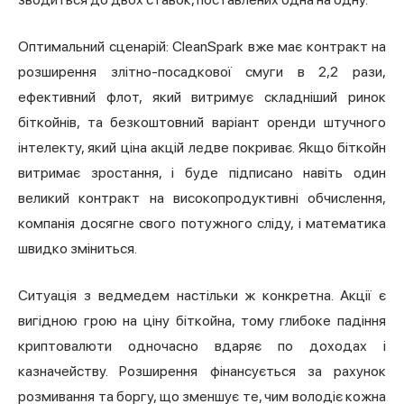
Оптимальний сценарій: CleanSpark вже має контракт на
розширення злітно-посадкової смуги в 2,2 рази,
ефективний флот, який витримує складніший ринок
біткойнів, та безкоштовний варіант оренди штучного
інтелекту, який ціна акцій ледве покриває. Якщо біткойн
витримає зростання, і буде підписано навіть один
великий контракт на високопродуктивні обчислення,
компанія досягне свого потужного сліду, і математика
швидко зміниться.
Ситуація з ведмедем настільки ж конкретна. Акції є
вигідною грою на
ціну біткойна
, тому глибоке падіння
криптовалюти одночасно вдаряє по доходах і
казначейству. Розширення фінансується за рахунок
розмивання та боргу, що зменшує те, чим володіє кожна