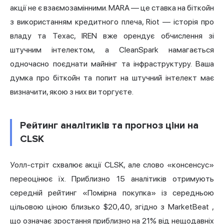
акції не є взаємозамінними. MARA — це ставка на біткойн
з використанням кредитного плеча,
Riot
— історія про
владу та Техас, IREN вже орендує обчислення зі
штучним інтелектом, а CleanSpark намагається
одночасно поєднати майнінг та інфраструктуру. Ваша
думка про біткойн та попит на штучний інтелект має
визначити, якою з них ви торгуєте.
Рейтинг аналітиків та прогноз ціни на
CLSK
Уолл-стріт схвалює акції CLSK, але слово «консенсус»
переоцінює їх. Приблизно 15 аналітиків отримують
середній рейтинг «Помірна покупка» із середньою
цільовою ціною близько $20,40,
згідно з MarketBeat
,
що означає зростання приблизно на 21% від нещодавніх