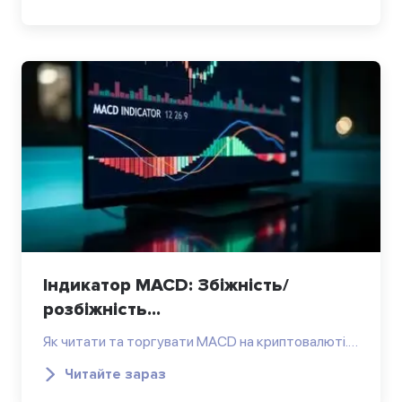
Індикатор MACD: Збіжність/
розбіжність...
Як читати та торгувати MACD на криптовалюті.…
Читайте зараз