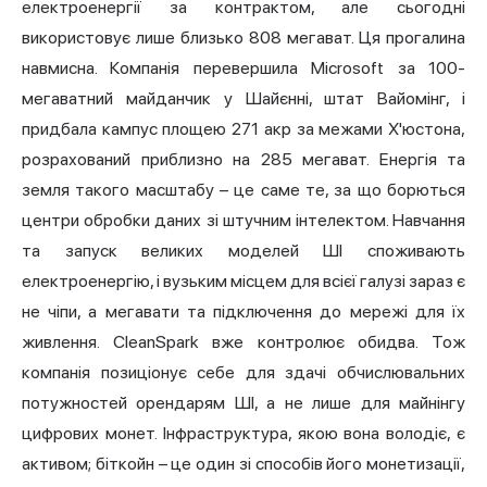
електроенергії за контрактом, але сьогодні
використовує лише близько 808 мегават. Ця прогалина
навмисна. Компанія перевершила Microsoft за 100-
мегаватний майданчик у Шайєнні, штат Вайомінг, і
придбала кампус площею 271 акр за межами Х'юстона,
розрахований приблизно на 285 мегават. Енергія та
земля такого масштабу – це саме те, за що борються
центри обробки даних зі штучним інтелектом. Навчання
та запуск великих моделей ШІ споживають
електроенергію, і вузьким місцем для всієї галузі зараз є
не чіпи, а мегавати та підключення до мережі для їх
живлення. CleanSpark вже контролює обидва. Тож
компанія позиціонує себе для здачі обчислювальних
потужностей орендарям ШІ, а не лише для майнінгу
цифрових монет. Інфраструктура, якою вона володіє, є
активом; біткойн – це один зі способів його монетизації,