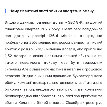
Чому гігантські чисті збитки вводять в оману
Згідно з даними, поданими до звіту SEC 8-K
, за другий
фінансовий квартал 2026 року, CleanSpark повідомила
про дохід у розмірі 136,4 мільйона доларів, що
приблизно на 25% менше, ніж роком раніше, та чистий
збиток у розмірі 378,3 мільйона доларів, або приблизно
1,52 долара на акцію. Настільки великий збиток на тлі
такого невеликого доходу має бути тривожним
сигналом. Але більша його частина взагалі не є грошовою
втратою. Згідно з чинними правилами бухгалтерського
обліку, компанії щоквартально оцінюють свої активи в
біткойнах за справедливою вартістю, і це коливання
безпосередньо відображається у звіті про прибутки та
збитки. Коли ціна біткойна падає, CleanSpark реєструє