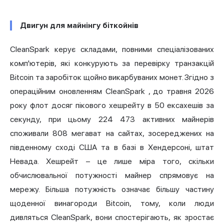
Двигун для майнінгу біткойнів
CleanSpark керує складами, повними спеціалізованих
комп'ютерів, які конкурують за перевірку транзакцій
Bitcoin та заробіток щойно викарбуваних монет.
Згідно з
операційним оновленням CleanSpark
, до травня 2026
року флот досяг пікового хешрейту в 50 ексахешів за
секунду, при цьому 224 473 активних майнерів
споживали 808 мегават на сайтах, зосереджених на
південному сході США та в базі в Хендерсоні, штат
Невада. Хешрейт – це лише міра того, скільки
обчислювальної потужності майнер спрямовує на
мережу. Більша потужність означає більшу частину
щоденної винагороди Bitcoin, тому, коли люди
дивляться CleanSpark, вони спостерігають, як зростає