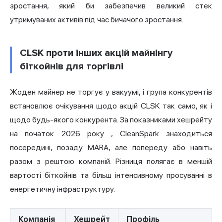
зростання, який би забезпечив великий стек
утримуваних активів під час бичачого зростання.
CLSK проти інших акцій майнінгу
біткойнів для торгівлі
Жоден майнер не торгує у вакуумі, і група конкурентів
встановлює очікування щодо акцій CLSK так само, як і
щодо будь-якого конкурента. За
показниками хешрейту
на початок 2026 року
, CleanSpark знаходиться
посередині, позаду MARA, але попереду або навіть
разом з рештою компаній. Різниця полягає в меншій
вартості біткойнів та більш інтенсивному просуванні в
енергетичну інфраструктуру.
Компанія
Хешрейт
Профіль