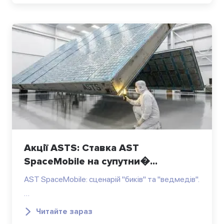
Акції ASTS: Ставка AST
SpaceMobile на супутни�...
AST SpaceMobile: сценарій "биків" та "ведмедів".
…
Читайте зараз