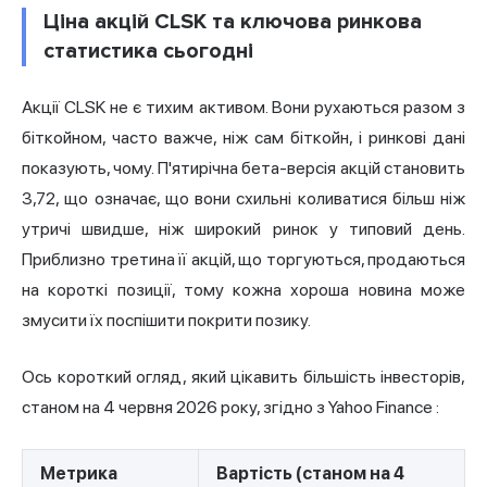
Ціна акцій CLSK та ключова ринкова
статистика сьогодні
Акції CLSK не є тихим активом. Вони рухаються разом з
біткойном, часто важче, ніж сам біткойн, і ринкові дані
показують, чому. П'ятирічна бета-версія акцій становить
3,72, що означає, що вони схильні коливатися більш ніж
утричі швидше, ніж широкий ринок у типовий день.
Приблизно третина її акцій, що торгуються, продаються
на короткі позиції, тому кожна хороша новина може
змусити їх поспішити покрити позику.
Ось короткий огляд, який цікавить більшість інвесторів,
станом на 4 червня 2026 року, згідно з Yahoo Finance
:
Метрика
Вартість (станом на 4