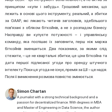
принципом «купи і забудь». Грошовий механізм, що
лежить в основі цього інструменту, реальний, а збитки
за GAAP, які лякають читачів заголовків, здебільшого
пов'язані з обліком біткойнів, а не з розпадом бізнесу.
Насправді ви купуєте потужності – і управлінську
команду, яка поспішає їх заповнити, перш ніж маржа
біткойнів зменшиться. Два показники, за якими слід
стежити, – це не квартальні збитки; це ціна біткойна та
дата першої підписаної угоди про оренду штучного
інтелекту. Поки ця угода не існує, премія за ШІ – це надія.
Після її виникнення розмова повністю змінюється.
Simon Chartan
A journalist with a strong technical background and a
passion for decentralized finance. With degrees in MBA
and Master of Engineering in Data Science, the author