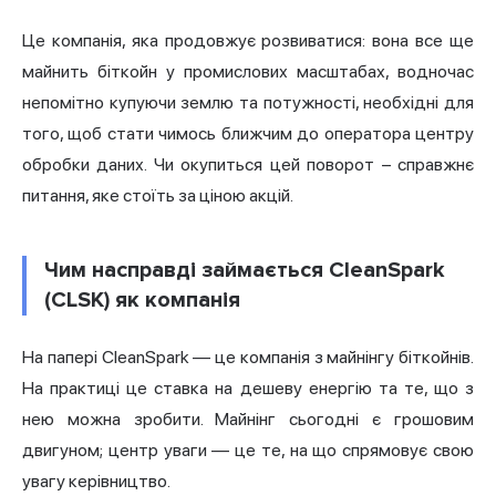
Це компанія, яка продовжує розвиватися: вона все ще
майнить біткойн у промислових масштабах, водночас
непомітно купуючи землю та потужності, необхідні для
того, щоб стати чимось ближчим до оператора центру
обробки даних. Чи окупиться цей поворот – справжнє
питання, яке стоїть за ціною акцій.
Чим насправді займається CleanSpark
(CLSK) як компанія
На папері CleanSpark — це компанія з майнінгу біткойнів.
На практиці це ставка на дешеву енергію та те, що з
нею можна зробити. Майнінг сьогодні є грошовим
двигуном; центр уваги — це те, на що спрямовує свою
увагу керівництво.