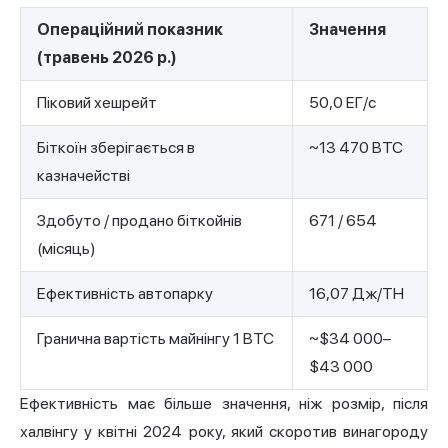
Операційний показник
Значення
(травень 2026 р.)
Піковий хешрейт
50,0 ЕГ/с
Біткоїн зберігається в
~13 470 BTC
казначействі
Здобуто / продано біткойнів
671 / 654
(місяць)
Ефективність автопарку
16,07 Дж/TH
Гранична вартість майнінгу 1 BTC
~$34 000–
$43 000
Ефективність має більше значення, ніж розмір, після
халвінгу у квітні 2024 року, який скоротив винагороду