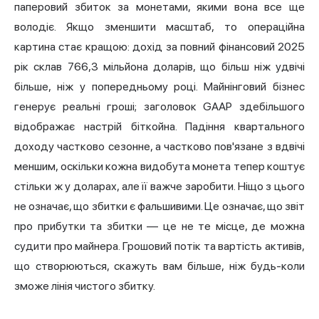
паперовий збиток за монетами, якими вона все ще
володіє. Якщо зменшити масштаб, то операційна
картина стає кращою: дохід за повний фінансовий 2025
рік склав 766,3 мільйона доларів, що більш ніж удвічі
більше, ніж у попередньому році. Майнінговий бізнес
генерує реальні гроші; заголовок GAAP здебільшого
відображає настрій біткойна. Падіння квартального
доходу частково сезонне, а частково пов'язане з вдвічі
меншим, оскільки кожна видобута монета тепер коштує
стільки ж у доларах, але її важче заробити. Ніщо з цього
не означає, що збитки є фальшивими. Це означає, що звіт
про прибутки та збитки — це не те місце, де можна
судити про майнера. Грошовий потік та вартість активів,
що створюються, скажуть вам більше, ніж будь-коли
зможе лінія чистого збитку.