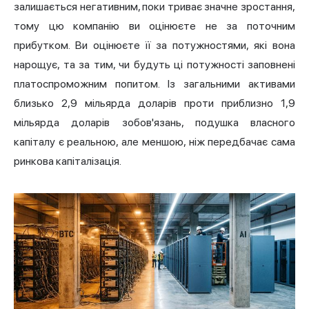
залишається негативним, поки триває значне зростання,
тому цю компанію ви оцінюєте не за поточним
прибутком. Ви оцінюєте її за потужностями, які вона
нарощує, та за тим, чи будуть ці потужності заповнені
платоспроможним попитом. Із загальними активами
близько 2,9 мільярда доларів проти приблизно 1,9
мільярда доларів зобов'язань, подушка власного
капіталу є реальною, але меншою, ніж передбачає сама
ринкова капіталізація.