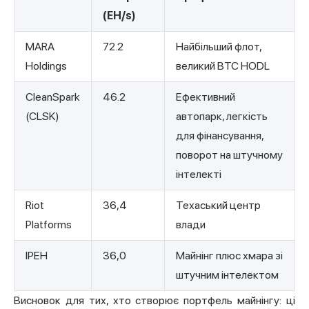
(EH/s)
MARA
72.2
Найбільший флот,
Holdings
великий BTC HODL
CleanSpark
46.2
Ефективний
(CLSK)
автопарк, легкість
для фінансування,
поворот на штучному
інтелекті
Riot
36,4
Техаський центр
Platforms
влади
ІРЕН
36,0
Майнінг плюс хмара зі
штучним інтелектом
Висновок для тих, хто створює портфель майнінгу: ці