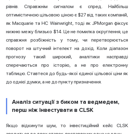
рівнів. Справжнім сигналом є спред. Найбільш
оптимістичною цільовою ціною є $27 від таких компаній,
як Macquarie та HC Wainwright, тоді як JPMorgan фіксує
нижню межу близько $14. Це не помилка округлення; це
справжня розбіжність у тому, чи перетворюється
поворот на штучний інтелект на дохід. Коли діапазон
прогнозу такий широкий, аналітики насправді
сперечаються про історію, а не про електронну
таблицю. Ставтеся до будь-якої єдиної цільової ціни як
до однієї думки, а не до пункту призначення.
Аналіз ситуації з биком та ведмедем,
перш ніж інвестувати в CLSK
Якщо відкинути шум, то інвестиційний кейс CLSK
зводиться до двох ставок, поставлених одна на одну.