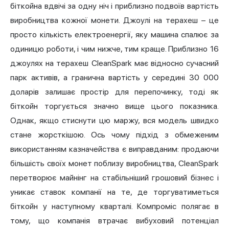
біткойна вдвічі за одну ніч і приблизно подвоїв вартість
виробництва кожної монети. Джоулі на терахеш – це
просто кількість електроенергії, яку машина спалює за
одиницю роботи, і чим нижче, тим краще. Приблизно 16
джоулях на терахеш CleanSpark має відносно сучасний
парк активів, а гранична вартість у середині 30 000
доларів залишає простір для перепочинку, тоді як
біткойн торгується значно вище цього показника.
Однак, якщо стиснути цю маржу, вся модель швидко
стане жорсткішою. Ось чому підхід з обмеженим
використанням казначейства є виправданим: продаючи
більшість своїх монет поблизу виробництва, CleanSpark
перетворює майнінг на стабільніший грошовий бізнес і
уникає ставок компанії на те, де торгуватиметься
біткойн у наступному кварталі. Компроміс полягає в
тому, що компанія втрачає вибуховий потенціал