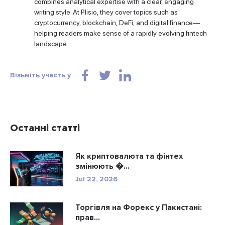
combines analytical expertise with a clear, engaging
writing style. At Plisio, they cover topics such as
cryptocurrency, blockchain, DeFi, and digital finance—
helping readers make sense of a rapidly evolving fintech
landscape.
Візьміть участь у
Останні статті
Як криптовалюта та фінтех
змінюють �...
Jul 22, 2026
Торгівля на Форекс у Пакистані:
прав...