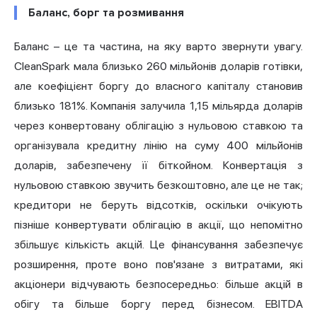
Баланс, борг та розмивання
Баланс – це та частина, на яку варто звернути увагу.
CleanSpark мала близько 260 мільйонів доларів готівки,
але коефіцієнт боргу до власного капіталу становив
близько 181%. Компанія залучила 1,15 мільярда доларів
через конвертовану облігацію з нульовою ставкою та
організувала кредитну лінію на суму 400 мільйонів
доларів, забезпечену її біткойном. Конвертація з
нульовою ставкою звучить безкоштовно, але це не так;
кредитори не беруть відсотків, оскільки очікують
пізніше конвертувати облігацію в акції, що непомітно
збільшує кількість акцій. Це фінансування забезпечує
розширення, проте воно пов'язане з витратами, які
акціонери відчувають безпосередньо: більше акцій в
обігу та більше боргу перед бізнесом.
EBITDA