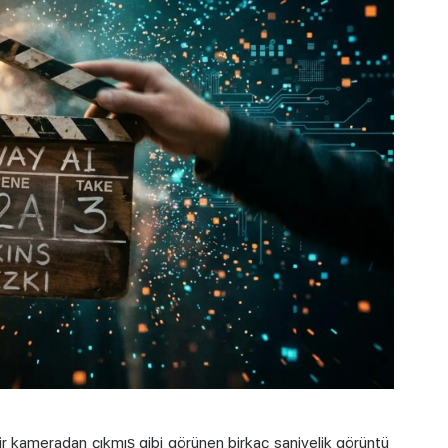
ir kameradan çıkmış gibi görünen birkaç saniyelik görüntü