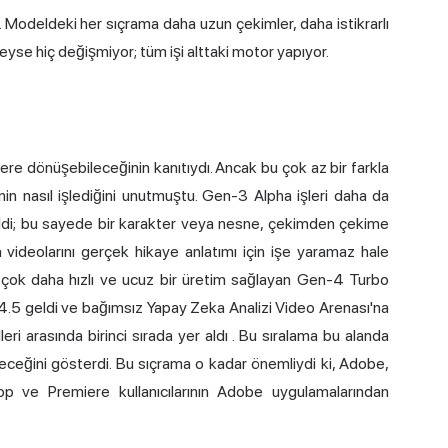
r. Modeldeki her sıçrama daha uzun çekimler, daha istikrarlı
yse hiç değişmiyor; tüm işi alttaki motor yapıyor.
re dönüşebileceğinin kanıtıydı. Ancak bu çok az bir farkla
nin nasıl işlediğini unutmuştu. Gen-3 Alpha işleri daha da
eldi; bu sayede bir karakter veya nesne, çekimden çekime
videolarını gerçek hikaye anlatımı için işe yaramaz hale
k çok daha hızlı ve ucuz bir üretim sağlayan Gen-4 Turbo
4.5 geldi ve bağımsız Yapay Zeka Analizi Video Arenası'na
ri arasında birinci sırada yer aldı
. Bu sıralama bu alanda
ceğini gösterdi. Bu sıçrama o kadar önemliydi ki, Adobe,
p ve Premiere kullanıcılarının Adobe uygulamalarından