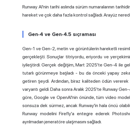
Runway AI'nin tarihi aslında sürüm numaralarının tarihidi
hareket ve çok daha fazla kontrol sağladı. Arayüz nerede
Gen-4 ve Gen-4.5 sıçraması
Gen-1 ve Gen-2, metin ve görüntülerin hareketli resimle
gerçekleşti. Sonuçlar titriyordu, eriyordu ve yerçekimi
iyileştirdi. Gerçek değişim, Mart 2025'te Gen-4 ile g
tutarlı görünmeye başladı - bu da önceki yapay zeka 
getiren şeydi. Ardından, biraz kaliteden ödün verere
varyantı geldi. Daha sonra Aralık 2025'te Runway Gen-
göre, Google ve OpenAI'nin önünde,
tüm video modelle
sonsuza dek sürmez, ancak Runway'in hala öncü olabile
Runway modelini Firefly'a entegre ederek Photosho
ayrılmadan jeneratöre ulaşmasını sağladı.