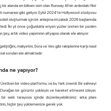
 bir alanda en bilinen isim olan Runway AI'nin ardındaki fikir
parti numarası gibi geliyor. Eylül 2024'te Hollywood stüdyosu
odeli oluşturmak için bir anlaşma imzaladı. 2026 başlarında
rledi. İki yıl önce çoğunlukla eriyen yüzler üreten bir yazılım
n şey, artık video yapımının altyapısı olarak ele alınıyor.
eliştiğini, maliyetini, Sora ve Veo gibi rakiplerine karşı nasıl
al soruları ele almaktadır.
lında ne yapıyor?
 Üretken bir video platformu ve bu fark önemli. Bir sahneyi
Durağan bir görüntü yükleyin ve hareket etmesini izleyin.
ir web tarayıcısı içinde düzenleyebilirsiniz: arka planı
ştirin, hiçbir şey yüklemenize gerek yok.