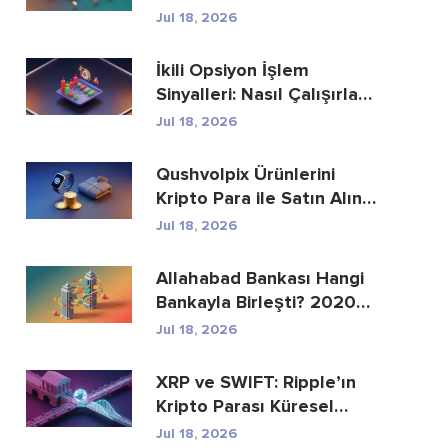
Geliştirme Hizmetle...
Jul 18, 2026
İkili Opsiyon İşlem
Sinyalleri: Nasıl Çalışırlar
ve Riskle...
Jul 18, 2026
Qushvolpix Ürünlerini
Kripto Para ile Satın Alın:
Bitcoin, Öd...
Jul 18, 2026
Allahabad Bankası Hangi
Bankayla Birleşti? 2020
Yılı Haberinin...
Jul 18, 2026
XRP ve SWIFT: Ripple’ın
Kripto Parası Küresel
Ödemelerin Yer...
Jul 18, 2026