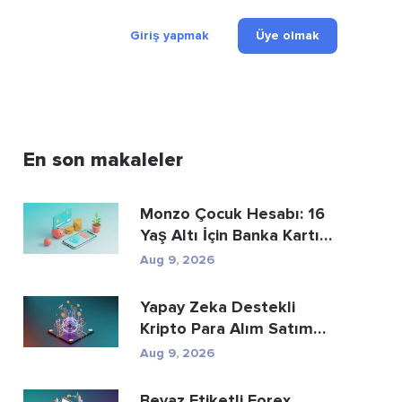
Giriş yapmak
Üye olmak
En son makaleler
Monzo Çocuk Hesabı: 16
Yaş Altı İçin Banka Kartı
ve Tasarru...
Aug 9, 2026
Yapay Zeka Destekli
Kripto Para Alım Satım
Botları: Nasıl Çal...
Aug 9, 2026
Beyaz Etiketli Forex