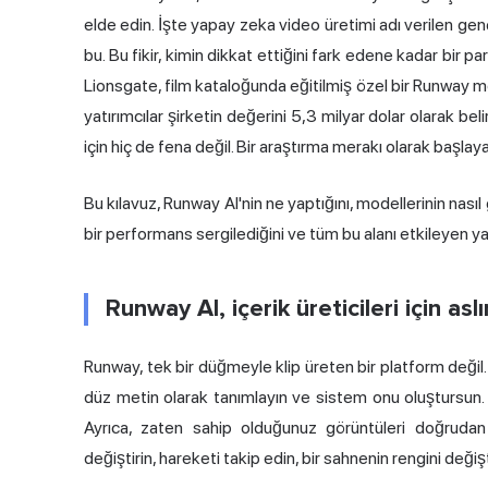
elde edin. İşte
yapay zeka video
üretimi adı verilen genç
bu. Bu fikir, kimin dikkat ettiğini fark edene kadar bir 
Lionsgate, film kataloğunda eğitilmiş özel bir Runway m
yatırımcılar şirketin değerini 5,3 milyar dolar olarak beli
için hiç de fena değil. Bir araştırma merakı olarak başlaya
Bu kılavuz, Runway AI'nin ne yaptığını, modellerinin nasıl g
bir performans sergilediğini ve tüm bu alanı etkileyen yas
Runway AI, içerik üreticileri için as
Runway, tek bir düğmeyle klip üreten bir platform değil.
düz metin olarak tanımlayın ve sistem onu oluştursun. 
Ayrıca, zaten sahip olduğunuz görüntüleri doğrudan b
değiştirin, hareketi takip edin, bir sahnenin rengini deği