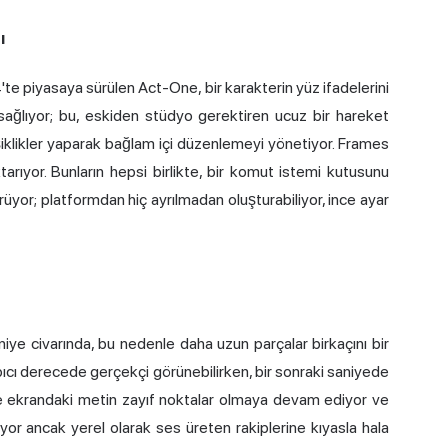
ı
te piyasaya sürülen Act-One, bir karakterin yüz ifadelerini
 sağlıyor; bu, eskiden stüdyo gerektiren ucuz bir hareket
şiklikler yaparak bağlam içi düzenlemeyi yönetiyor. Frames
arıyor. Bunların hepsi birlikte, bir komut istemi kutusunu
yor; platformdan hiç ayrılmadan oluşturabiliyor, ince ayar
aniye civarında, bu nedenle daha uzun parçalar birkaçını bir
pıcı derecede gerçekçi görünebilirken, bir sonraki saniyede
er ve ekrandaki metin zayıf noktalar olmaya devam ediyor ve
iyor ancak yerel olarak ses üreten rakiplerine kıyasla hala