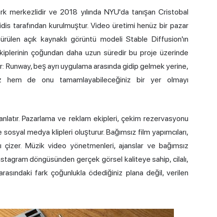
ork merkezlidir ve 2018 yılında NYU'da tanışan Cristobal
is tarafından kurulmuştur. Video üretimi henüz bir pazar
ülen açık kaynaklı görüntü modeli Stable Diffusion'ın
rakiplerinin çoğundan daha uzun süredir bu proje üzerinde
tir: Runway, beş ayrı uygulama arasında gidip gelmek yerine,
z hem de onu tamamlayabileceğiniz bir yer olmayı
 anlatır. Pazarlama ve reklam ekipleri, çekim rezervasyonu
osyal medya klipleri oluşturur. Bağımsız film yapımcıları,
ı çizer. Müzik video yönetmenleri, ajanslar ve bağımsız
r Instagram döngüsünden gerçek görsel kaliteye sahip, cilalı,
rasındaki fark çoğunlukla ödediğiniz plana değil, verilen