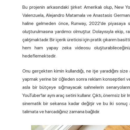
Bu projenin arkasındaki şirket Amerikalı olup, New Y
Valenzuela, Alejandro Matamala ve Anastasis Germanid
haline gelmeden önce, Runway, 2022'de piyasaya sür
oluşturulmasına yardımcı olmuştur. Dolayısıyla ekip, 
çalışmaktadır. Bir
içerik üreticisi
için pratik çıkarım basit
hem ham yapay zeka videosu oluşturabileceğini
hedeflemektedir.
Onu gerçekten kimin kullandığı, ne işe yaradığını size
yapmak yerine bir öğleden sonra reklam konseptleri ve s
asla bir bütçeye sığmayacak sahnelerin senaryoların
YouTuber'lar aynı araç setini kullanır. Çıktı, önemsiz bi
sinematik bir sekansa kadar değişir ve bu iki sonuç a
talimata ve harcadığınız zamana bağlıdır.