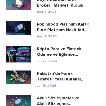
Brokerı: Maliyet, Kurulum
ve Komisyon Rehberi
Aug 9, 2026
Robinhood Platinum Kartı:
Pure Platinum Nakit İade
Kartı Buna D...
Aug 9, 2026
Kripto Para ve Fintech
Ödeme ve Eğlence
Sektörünü Nasıl Yeni...
Jul 22, 2026
Pakistan’da Forex
Ticareti: Yasal Kurallar,
Aracı Kurumlar, Tic...
Jul 18, 2026
Akıllı Sözleşmeler ve
Akıllı Sözleşme