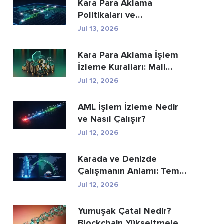
Kara Para Aklama
Politikaları ve
Prosedürleri: Eksiksiz Bir
Jul 13, 2026
Uyum...
Kara Para Aklama İşlem
İzleme Kuralları: Mali
Suçları Nasıl...
Jul 12, 2026
AML İşlem İzleme Nedir
ve Nasıl Çalışır?
Jul 12, 2026
Karada ve Denizde
Çalışmanın Anlamı: Temel
Farklar Açıkland...
Jul 12, 2026
Yumuşak Çatal Nedir?
Blockchain Yükseltmeleri