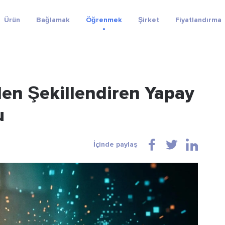
Ürün
Bağlamak
Öğrenmek
Şirket
Fiyatlandırma
den Şekillendiren Yapay
u
İçinde paylaş