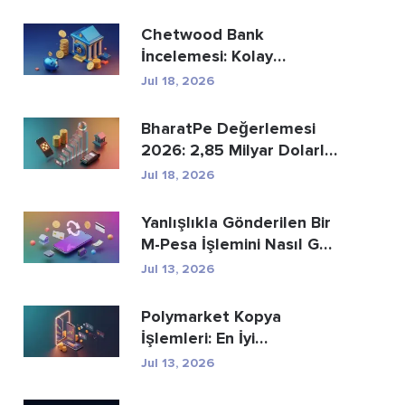
Chetwood Bank
İncelemesi: Kolay
Tasarruf ve Güvenli
Jul 18, 2026
Bankacılık
BharatPe Değerlemesi
2026: 2,85 Milyar Dolarlık
Fintech Unicorn ...
Jul 18, 2026
Yanlışlıkla Gönderilen Bir
M-Pesa İşlemini Nasıl Geri
Alabi...
Jul 13, 2026
Polymarket Kopya
İşlemleri: En İyi
Cüzdanları Güvenli Bir Ş...
Jul 13, 2026