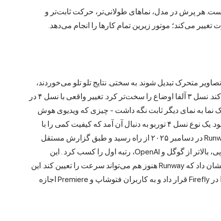
ه‌های نسخه است. هر پرش در مدل، نماهای طولانی‌تر، حرکت ثابت‌تر و
تغییر می‌کند؛ موتور زیرین تمام کارها را انجام می‌دهد.
وانند به تصاویر متحرک تبدیل شوند. به سختی. نتایج تلو تلو می‌خوردند،
ذوب می‌شدند و فراموش می‌کردند که جاذبه چگونه کار می‌کند. نسل ۳ آلفا اوضاع را سخت‌تر کرد. تغییر واقعی با نسل ۴ در
 از یک نما به نمای دیگر ثابت نگه داشت - چیزی که ویدیوی هوش
مصنوعی قبلی را برای داستان‌سرایی واقعی بی‌فایده کرده بود. یک نوع نسل ۴ توربو به دنبال آن آمد که کیفیت کمی را با
تولید بسیار سریع‌تر و ارزان‌تر عوض کرد. سپس نسل ۴.۵ Runway در دسامبر ۲۰۲۵ از راه رسید و طبق گزارش مستقل
ل و OpenAI، رتبه اول را کسب کرد
. این
رتبه‌بندی در این زمینه برای همیشه دوام نخواهد داشت، اما نشان داد که Runway هنوز هم می‌تواند سرعت را تعیین کند. این
جهش به اندازه کافی مهم بود که Adobe یک مدل Runway را در Firefly قرار داد و به کاربران فتوشاپ و Premiere اجازه