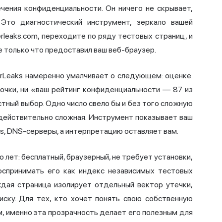
чения конфиденциальности. Он ничего не скрывает,
 Это диагностический инструмент, зеркало вашей
rleaks.com, переходите по ряду тестовых страниц, и
 только что предоставил ваш веб-браузер.
erLeaks намеренно умалчивает о следующем: оценке.
лочки, ни «ваш рейтинг конфиденциальности — 87 из
стный выбор. Одно число свело бы и без того сложную
 действительно сложная. Инструмент показывает ваш
as, DNS-серверы, а интерпретацию оставляет вам.
 лет: бесплатный, браузерный, не требует установки,
оспринимать его как индекс независимых тестовых
аждая страница изолирует отдельный вектор утечки,
иску. Для тех, кто хочет понять свою собственную
м, именно эта прозрачность делает его полезным для