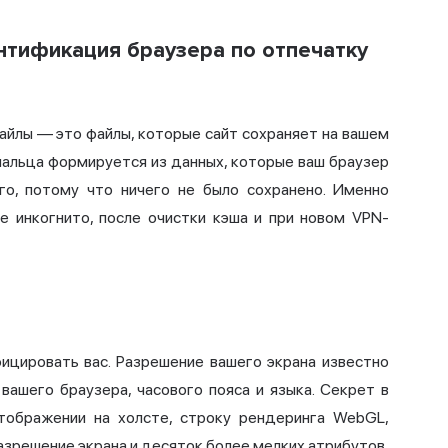
нтификация браузера по отпечатку
файлы — это файлы, которые сайт сохраняет на вашем
пальца формируется из данных, которые ваш браузер
го, потому что ничего не было сохранено. Именно
е инкогнито, после очистки кэша и при новом VPN-
ицировать вас. Разрешение вашего экрана известно
вашего браузера, часового пояса и языка. Секрет в
тображении на холсте, строку рендеринга WebGL,
разрешение экрана и десяток более мелких атрибутов,