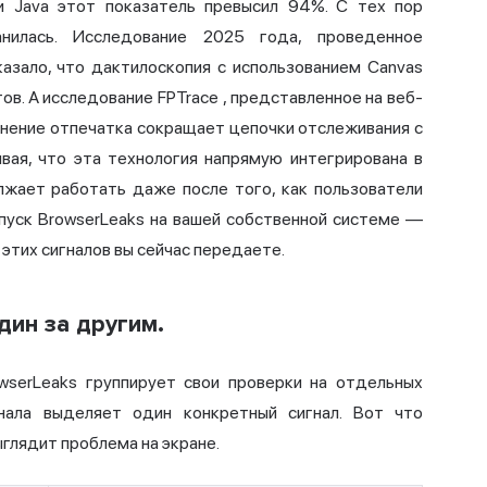
ли Java этот показатель превысил 94%. С тех пор
анилась.
Исследование 2025 года, проведенное
азало, что дактилоскопия с использованием Canvas
тов. А исследование
FPTrace
, представленное на веб-
енение отпечатка сокращает цепочки отслеживания с
я, что эта технология напрямую интегрирована в
лжает работать даже после того, как пользователи
апуск BrowserLeaks на вашей собственной системе —
 этих сигналов вы сейчас передаете.
дин за другим.
wserLeaks группирует свои проверки на отдельных
нала выделяет один конкретный сигнал. Вот что
ыглядит проблема на экране.