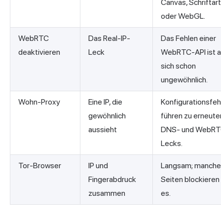
Canvas, Schriftar
oder WebGL.
WebRTC
Das Real-IP-
Das Fehlen einer
deaktivieren
Leck
WebRTC-API ist 
sich schon
ungewöhnlich.
Wohn-Proxy
Eine IP, die
Konfigurationsfeh
gewöhnlich
führen zu erneute
aussieht
DNS- und WebRT
Lecks.
Tor-Browser
IP und
Langsam; manche
Fingerabdruck
Seiten blockieren
zusammen
es.