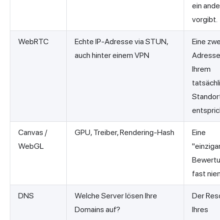
ein and
vorgibt.
WebRTC
Echte IP-Adresse via STUN,
Eine zwe
auch hinter einem VPN
Adresse,
Ihrem
tatsächl
Standor
entspric
Canvas /
GPU, Treiber, Rendering-Hash
Eine
WebGL
"einziga
Bewertu
fast nie
DNS
Welche Server lösen Ihre
Der Res
Domains auf?
Ihres