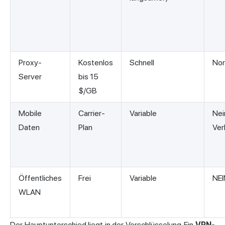
Proxy-
Kostenlos
Schnell
Nor
Server
bis 15
$/GB
Mobile
Carrier-
Variable
Nei
Daten
Plan
Ver
Öffentliches
Frei
Variable
NEI
WLAN
Der Hauptunterschied liegt in der Verschlüsselung. Ein
VPN-