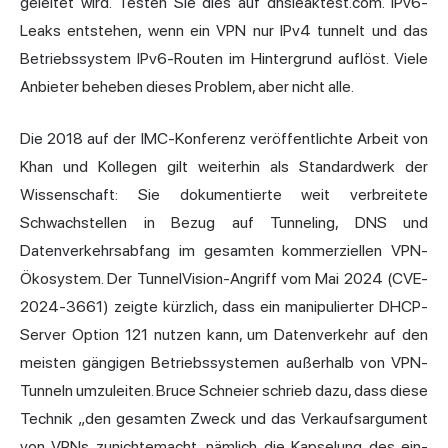
geleitet wird. Testen Sie dies auf dnsleaktest.com. IPv6-
Leaks entstehen, wenn ein VPN nur IPv4 tunnelt und das
Betriebssystem IPv6-Routen im Hintergrund auflöst. Viele
Anbieter beheben dieses Problem, aber nicht alle.
Die 2018 auf der IMC-Konferenz veröffentlichte Arbeit von
Khan und Kollegen gilt weiterhin als Standardwerk der
Wissenschaft: Sie dokumentierte weit verbreitete
Schwachstellen in Bezug auf Tunneling, DNS und
Datenverkehrsabfang im gesamten kommerziellen VPN-
Ökosystem. Der TunnelVision-Angriff vom Mai 2024 (CVE-
2024-3661) zeigte kürzlich, dass ein manipulierter DHCP-
Server Option 121 nutzen kann, um Datenverkehr auf den
meisten gängigen Betriebssystemen außerhalb von VPN-
Tunneln umzuleiten. Bruce Schneier schrieb dazu, dass diese
Technik „den gesamten Zweck und das Verkaufsargument
von VPNs zunichtemacht, nämlich die Kapselung des ein-