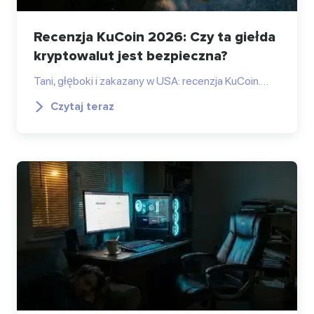
Recenzja KuCoin 2026: Czy ta giełda
kryptowalut jest bezpieczna?
Tani, głęboki i zakazany w USA: recenzja KuCoin.…
Czytaj teraz