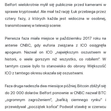
Belfort wielokrotnie mylił się publicznie przed kamerami w
sprawie kryptowalut. Ale miał też rację. Łuk przebiega przez
cztery fazy, z których każda jest widoczna w osobnej,
transmitowanej w telewizji scenie.
Pierwsza faza miała miejsce w październiku 2017 roku na
antenie CNBC, gdy euforia związana z ICO osiągnęła
apogeum. Nazwał on ICO „największym oszustwem w
historii, o wiele gorszym niż wszystko, co robiłem”. W
tamtym czasie było to stanowisko do obrony. Większość
ICO z tamtego okresu okazała się oszustwami.
Faza druga nadeszła dwa miesiące później. Bitcoin zbliżył się
do 20 000 dolarów. Belfort ponownie w CNBC nazwał BTC
„ogromnym zagrożeniem”, „bańką ciemnego rynku” i
przewidywał „początek końca”. Podwoił stawkę w czerwcu