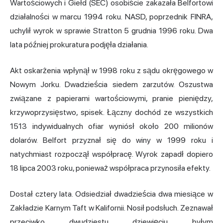
Wartościowych i Giełd (SEC) osobiście zakazała Belfortowi
działalności w marcu 1994 roku. NASD, poprzednik FINRA,
uchylił wyrok w sprawie Stratton 5 grudnia 1996 roku. Dwa
lata później prokuratura podjęła działania.
Akt oskarżenia wpłynął w 1998 roku z sądu okręgowego w
Nowym Jorku. Dwadzieścia siedem zarzutów. Oszustwa
związane z
papierami wartościowymi
, pranie pieniędzy,
krzywoprzysięstwo, spisek. Łączny dochód ze wszystkich
1513 indywidualnych ofiar wyniósł około 200 milionów
dolarów. Belfort przyznał się do winy w 1999 roku i
natychmiast rozpoczął współpracę. Wyrok zapadł dopiero
18 lipca 2003 roku, ponieważ współpraca przynosiła efekty.
Dostał cztery lata. Odsiedział dwadzieścia dwa miesiące w
Zakładzie Karnym Taft w Kalifornii. Nosił podsłuch. Zeznawał
przeciwko dwudziestu dziewięciu byłym