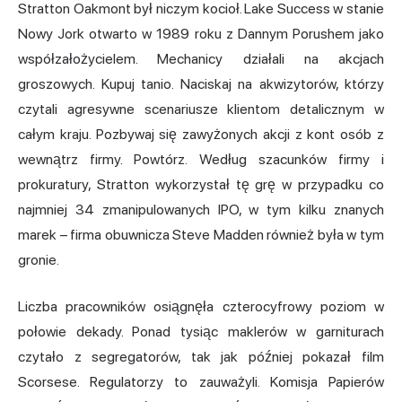
Stratton Oakmont był niczym kocioł. Lake Success w stanie
Nowy Jork otwarto w 1989 roku z Dannym Porushem jako
współzałożycielem. Mechanicy działali na akcjach
groszowych. Kupuj tanio. Naciskaj na akwizytorów, którzy
czytali agresywne scenariusze klientom detalicznym w
całym kraju. Pozbywaj się zawyżonych akcji z kont osób z
wewnątrz firmy. Powtórz. Według szacunków firmy i
prokuratury, Stratton wykorzystał tę grę w przypadku co
najmniej 34 zmanipulowanych IPO, w tym kilku znanych
marek – firma obuwnicza Steve Madden również była w tym
gronie.
Liczba pracowników osiągnęła czterocyfrowy poziom w
połowie dekady. Ponad tysiąc maklerów w garniturach
czytało z segregatorów, tak jak później pokazał film
Scorsese. Regulatorzy to zauważyli. Komisja Papierów