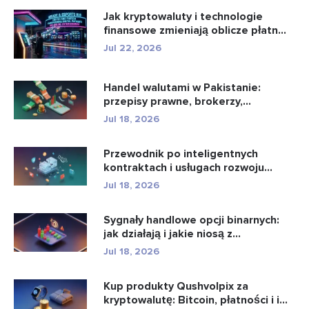
Jak kryptowaluty i technologie
finansowe zmieniają oblicze płatn...
Jul 22, 2026
Handel walutami w Pakistanie:
przepisy prawne, brokerzy,
aplikacje...
Jul 18, 2026
Przewodnik po inteligentnych
kontraktach i usługach rozwoju
intel...
Jul 18, 2026
Sygnały handlowe opcji binarnych:
jak działają i jakie niosą z...
Jul 18, 2026
Kup produkty Qushvolpix za
kryptowalutę: Bitcoin, płatności i i...