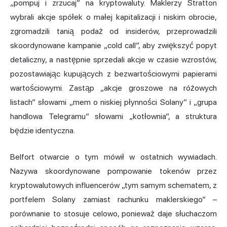
„pompuj i zrzucaj” na kryptowaluty. Maklerzy Stratton
wybrali akcje spółek o małej kapitalizacji i niskim obrocie,
zgromadzili tanią podaż od insiderów, przeprowadzili
skoordynowane kampanie „cold call”, aby zwiększyć popyt
detaliczny, a następnie sprzedali akcje w czasie wzrostów,
pozostawiając kupujących z bezwartościowymi papierami
wartościowymi. Zastąp „akcje groszowe na różowych
listach” słowami „mem o niskiej płynności Solany” i „grupa
handlowa Telegramu” słowami „kotłownia”, a struktura
będzie identyczna.
Belfort otwarcie o tym mówił w ostatnich wywiadach.
Nazywa skoordynowane pompowanie tokenów przez
kryptowalutowych influencerów „tym samym schematem, z
portfelem Solany zamiast rachunku maklerskiego” –
porównanie to stosuje celowo, ponieważ daje słuchaczom