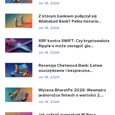
Jul 18, 2026
Z którym bankiem połączył się
Allahabad Bank? Pełna historia...
Jul 18, 2026
XRP kontra SWIFT: Czy kryptowaluta
Ripple’a może zastąpić glo...
Jul 18, 2026
Recenzja Chetwood Bank: Łatwe
oszczędzanie i bezpieczna
bankowo�...
Jul 18, 2026
Wycena BharatPe 2026: Wewnątrz
jednorożca fintech o wartości 2,...
Jul 18, 2026
Jak cofnąć transakcję M-Pesa