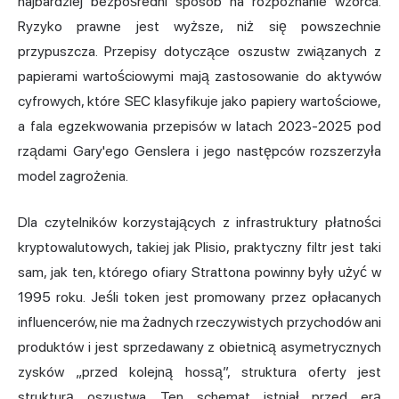
najbardziej bezpośredni sposób na rozpoznanie wzorca.
Ryzyko prawne jest wyższe, niż się powszechnie
przypuszcza. Przepisy dotyczące
oszustw związanych z
papierami wartościowymi mają zastosowanie do aktywów
cyfrowych, które SEC klasyfikuje jako papiery wartościowe,
a fala egzekwowania przepisów w latach 2023-2025 pod
rządami Gary'ego Genslera i jego następców rozszerzyła
model zagrożenia.
Dla czytelników korzystających z infrastruktury płatności
kryptowalutowych, takiej jak Plisio, praktyczny filtr jest taki
sam, jak ten, którego ofiary Strattona powinny były użyć w
1995 roku. Jeśli token jest promowany przez opłacanych
influencerów, nie ma żadnych rzeczywistych przychodów ani
produktów i jest sprzedawany z obietnicą asymetrycznych
zysków „przed kolejną hossą”, struktura oferty jest
strukturą oszustwa. Ten schemat istniał przed erą