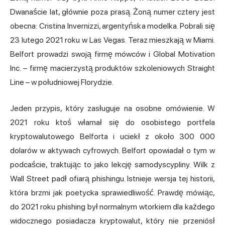
Dwanaście lat, głównie poza prasą. Żoną numer cztery jest
obecna: Cristina Invernizzi, argentyńska modelka. Pobrali się
23 lutego 2021 roku w Las Vegas. Teraz mieszkają w Miami.
Belfort prowadzi swoją firmę mówców i Global Motivation
Inc. – firmę macierzystą produktów szkoleniowych Straight
Line – w południowej Florydzie.
Jeden przypis, który zasługuje na osobne omówienie. W
2021 roku ktoś włamał się do osobistego portfela
kryptowalutowego Belforta i uciekł z około 300 000
dolarów w aktywach cyfrowych. Belfort opowiadał o tym w
podcaście, traktując to jako lekcję samodyscypliny. Wilk z
Wall Street padł ofiarą phishingu. Istnieje wersja tej historii,
która brzmi jak poetycka sprawiedliwość. Prawdę mówiąc,
do 2021 roku phishing był normalnym wtorkiem dla każdego
widocznego posiadacza kryptowalut, który nie przeniósł