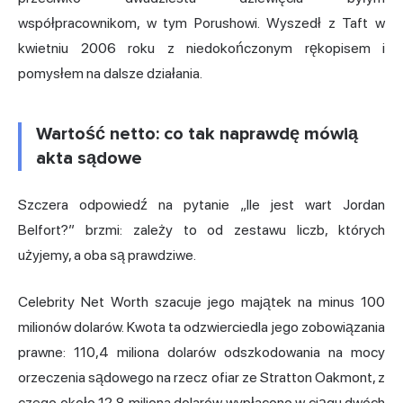
współpracownikom, w tym Porushowi. Wyszedł z Taft w
kwietniu 2006 roku z niedokończonym rękopisem i
pomysłem na dalsze działania.
Wartość netto: co tak naprawdę mówią
akta sądowe
Szczera odpowiedź na pytanie „Ile jest wart Jordan
Belfort?” brzmi: zależy to od zestawu liczb, których
użyjemy, a oba są prawdziwe.
Celebrity Net Worth szacuje jego majątek na minus 100
milionów dolarów. Kwota ta odzwierciedla jego zobowiązania
prawne: 110,4 miliona dolarów odszkodowania na mocy
orzeczenia sądowego na rzecz ofiar ze Stratton Oakmont, z
czego około 12,8 miliona dolarów wypłacono w ciągu dwóch