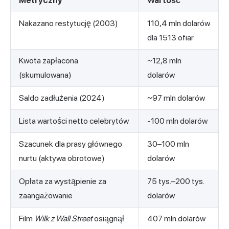
Metryczny
Wartość
Nakazano restytucję (2003)
110,4 mln dolarów
dla 1513 ofiar
Kwota zapłacona
~12,8 mln
(skumulowana)
dolarów
Saldo zadłużenia (2024)
~97 mln dolarów
Lista wartości netto celebrytów
-100 mln dolarów
Szacunek dla prasy głównego
30–100 mln
nurtu (aktywa obrotowe)
dolarów
Opłata za wystąpienie za
75 tys.–200 tys.
zaangażowanie
dolarów
Film
Wilk z Wall Street
osiągnął
407 mln dolarów