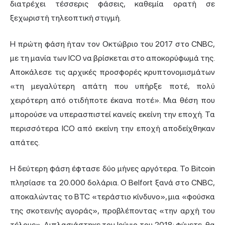
διατρέχει τέσσερις φάσεις, καθεμία ορατή σε
ξεχωριστή τηλεοπτική στιγμή.
Η πρώτη φάση ήταν τον Οκτώβριο του 2017 στο CNBC,
με τη μανία των ICO να βρίσκεται στο αποκορύφωμά της.
Αποκάλεσε τις αρχικές προσφορές κρυπτονομισμάτων
«τη μεγαλύτερη απάτη που υπήρξε ποτέ, πολύ
χειρότερη από οτιδήποτε έκανα ποτέ». Μια θέση που
μπορούσε να υπερασπιστεί κανείς εκείνη την εποχή. Τα
περισσότερα ICO από εκείνη την εποχή αποδείχθηκαν
απάτες.
Η δεύτερη φάση έφτασε δύο μήνες αργότερα. Το Bitcoin
πλησίασε τα 20.000 δολάρια. Ο Belfort ξανά στο CNBC,
αποκαλώντας το BTC «τεράστιο κίνδυνο», μια «φούσκα
της σκοτεινής αγοράς», προβλέποντας «την αρχή του
τέλους». Διπλασιάστηκε τον Ιούνιο του 2018: φύγετε, θα