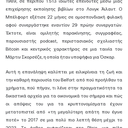
1989, σε περίπου 1.513 ιδιώτες επενδυτές μέσω μιας
επιχείρησης εκποίησης βιβλίων στο Λονγκ Άιλαντ. Ο
Μπέλφορτ εξέτισε 22 μήνες σε ομοσπονδιακή φυλακή
αφού συνεργάστηκε εναντίον 29 πρώην συνεργατών.
Έκτοτε, είναι ομιλητής παρακίνησης, συγγραφέας,
παρουσιαστής podcast, περιστασιακός σχολιαστής
Bitcoin και κεντρικός χαρακτήρας σε μια ταινία του
Μάρτιν Σκορσέζε, η οποία ήταν υποψήφια για Όσκαρ.
Αυτή η επανάληψη καλύπτει με ειλικρίνεια τη ζωή και
την καθαρή περιουσία του Belfort: από πού προήλθαν τα
χρήματα, πού πήγαν, τι λένε στην πραγματικότητα τα
δικαστικά αρχεία για τα οικονομικά του σήμερα και πώς
οι απόψεις του για τα κρυπτονομίσματα έχουν
μετατοπιστεί από «τη μεγαλύτερη απάτη που έγινε
ποτέ» το 2017 σε μια πολύ πιο λεπτή θέση μέχρι το
2023. Το άρθρο εμφανίζεται στο Plisio, μια πύλη