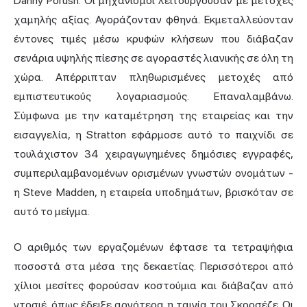
Danny Porush. Οι μηχανισμοί λειτουργούσαν με μετοχές
χαμηλής αξίας. Αγοράζονταν φθηνά. Εκμεταλλεύονταν
έντονες τιμές μέσω κρυφών κλήσεων που διάβαζαν
σενάρια υψηλής πίεσης σε αγοραστές λιανικής σε όλη τη
χώρα. Απέρριπταν πληθωρισμένες μετοχές από
εμπιστευτικούς λογαριασμούς. Επαναλαμβάνω.
Σύμφωνα με την καταμέτρηση της εταιρείας και την
εισαγγελία, η Stratton εφάρμοσε αυτό το παιχνίδι σε
τουλάχιστον 34 χειραγωγημένες δημόσιες εγγραφές,
συμπεριλαμβανομένων ορισμένων γνωστών ονομάτων -
η Steve Madden, η εταιρεία υποδημάτων, βρισκόταν σε
αυτό το μείγμα.
Ο αριθμός των εργαζομένων έφτασε τα τετραψήφια
ποσοστά στα μέσα της δεκαετίας. Περισσότεροι από
χίλιοι μεσίτες φορούσαν κοστούμια και διάβαζαν από
ντοσιέ, όπως έδειξε αργότερα η ταινία του Σκορσέζε. Οι