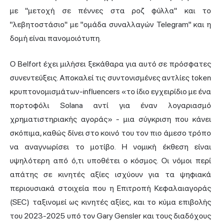
με "μετοχή σε πέννες στα ροζ φύλλα" και το
"λεβητοστάσιο" με "ομάδα συναλλαγών Telegram" και η
δομή είναι πανομοιότυπη.
Ο Belfort έχει μιλήσει ξεκάθαρα για αυτό σε πρόσφατες
συνεντεύξεις. Αποκαλεί τις συντονισμένες αντλίες token
κρυπτονομισμάτων-influencers «το ίδιο εγχειρίδιο με ένα
πορτοφόλι Solana αντί για έναν λογαριασμό
χρηματιστηριακής αγοράς» - μια σύγκριση που κάνει
σκόπιμα, καθώς δίνει στο κοινό του τον πιο άμεσο τρόπο
να αναγνωρίσει το μοτίβο. Η νομική έκθεση είναι
υψηλότερη από ό,τι υποθέτει ο κόσμος. Οι νόμοι περί
απάτης σε κινητές αξίες ισχύουν για τα ψηφιακά
περιουσιακά στοιχεία που η Επιτροπή Κεφαλαιαγοράς
(SEC) ταξινομεί ως κινητές αξίες, και το κύμα επιβολής
του 2023-2025 υπό τον Gary Gensler και τους διαδόχους