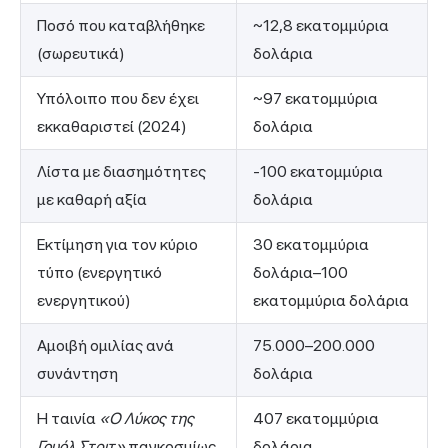
Ποσό που καταβλήθηκε
~12,8 εκατομμύρια
(σωρευτικά)
δολάρια
Υπόλοιπο που δεν έχει
~97 εκατομμύρια
εκκαθαριστεί (2024)
δολάρια
Λίστα με διασημότητες
-100 εκατομμύρια
με καθαρή αξία
δολάρια
Εκτίμηση για τον κύριο
30 εκατομμύρια
τύπο (ενεργητικό
δολάρια–100
ενεργητικού)
εκατομμύρια δολάρια
Αμοιβή ομιλίας ανά
75.000–200.000
συνάντηση
δολάρια
Η ταινία
«Ο Λύκος της
407 εκατομμύρια
Γουόλ Στριτ»
παγκοσμίως
δολάρια