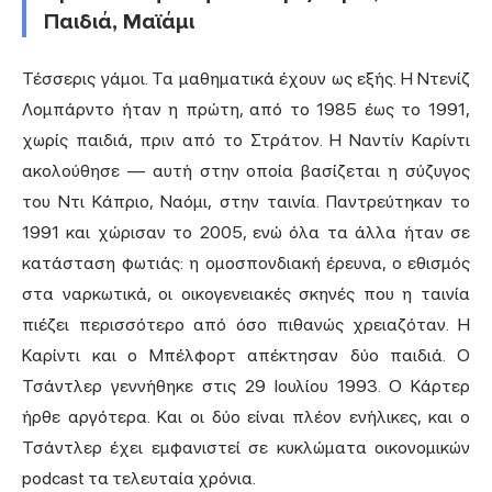
Παιδιά, Μαϊάμι
Τέσσερις γάμοι. Τα μαθηματικά έχουν ως εξής. Η Ντενίζ
Λομπάρντο ήταν η πρώτη, από το 1985 έως το 1991,
χωρίς παιδιά, πριν από το Στράτον. Η Ναντίν Καρίντι
ακολούθησε — αυτή στην οποία βασίζεται η σύζυγος
του Ντι Κάπριο, Ναόμι, στην ταινία. Παντρεύτηκαν το
1991 και χώρισαν το 2005, ενώ όλα τα άλλα ήταν σε
κατάσταση φωτιάς: η ομοσπονδιακή έρευνα, ο εθισμός
στα ναρκωτικά, οι οικογενειακές σκηνές που η ταινία
πιέζει περισσότερο από όσο πιθανώς χρειαζόταν. Η
Καρίντι και ο Μπέλφορτ απέκτησαν δύο παιδιά. Ο
Τσάντλερ γεννήθηκε στις 29 Ιουλίου 1993. Ο Κάρτερ
ήρθε αργότερα. Και οι δύο είναι πλέον ενήλικες, και ο
Τσάντλερ έχει εμφανιστεί σε κυκλώματα οικονομικών
podcast τα τελευταία χρόνια.