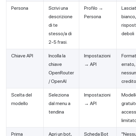
Persona
Scrivi una
Profilo →
Lasciat
descrizione
Persona
bianco
di te
rispos
stesso/a di
deboli
2-5 frasi.
Chiave API
Incolla la
Impostazioni
Forma
chiave
→ API
errato,
OpenRouter
nessu
/ OpenAI
credit
Scelta del
Seleziona
Impostazioni
Modell
modello
dal menu a
→ API
gratuit
tendina
acces
limitat
Prima
Apri un bot,
Scheda Bot
"Ness