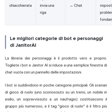
chiacchierata
invia una
→ Chat
rispost
riga
probl
fondam
Le migliori categorie di bot e personaggi
di JanitorAI
La libreria dei personaggi è il prodotto vero e proprio.
Togliete i bot e Janitor AI si riduce a una semplice finestra di
chat vuota con un pannello delle impostazioni.
I bot si suddividono in poche categorie principali. Gli scenari
di gioco di ruolo (uno sconosciuto su un treno, un nobile in
esilio, un sopravvissuto a un naufragio) costituiscono il
gruppo più numeroso, e il tag "gioco di ruolo" è il filtro più