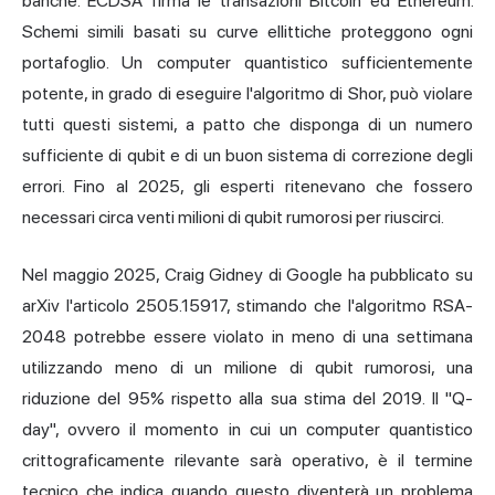
banche. ECDSA firma le transazioni
Bitcoin ed Ethereum.
Schemi simili basati su curve ellittiche proteggono ogni
portafoglio. Un computer quantistico sufficientemente
potente, in grado di eseguire l'algoritmo di Shor, può violare
tutti questi sistemi, a patto che disponga di un numero
sufficiente di qubit e di un buon sistema di correzione degli
errori. Fino al 2025, gli esperti ritenevano che fossero
necessari circa venti milioni di qubit rumorosi per riuscirci.
Nel maggio 2025, Craig Gidney di Google ha pubblicato su
arXiv l'articolo 2505.15917, stimando che l'algoritmo RSA-
2048 potrebbe essere violato in meno di una settimana
utilizzando meno di un milione di qubit rumorosi, una
riduzione del 95% rispetto alla sua stima del 2019. Il "Q-
day", ovvero il momento in cui un computer quantistico
crittograficamente rilevante sarà operativo, è il termine
tecnico che indica quando questo diventerà un problema