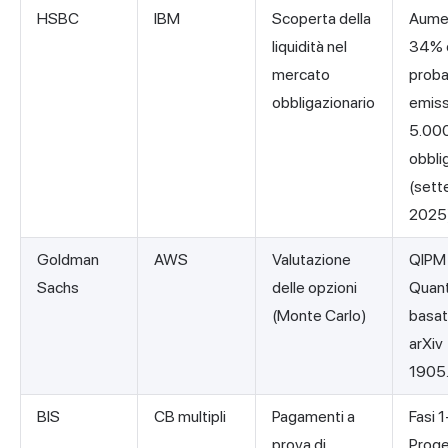
HSBC
IBM
Scoperta della
Aume
liquidità nel
34% d
mercato
probab
obbligazionario
emiss
5.00
obbli
(set
2025
Goldman
AWS
Valutazione
QIPM 
Sachs
delle opzioni
Quan
(Monte Carlo)
basat
arXiv
1905
BIS
CB multipli
Pagamenti a
Fasi 1
prova di
Proge