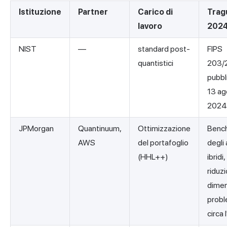
Istituzione
Partner
Carico di
Trag
lavoro
202
NIST
—
standard post-
FIPS
quantistici
203/
pubbli
13 ag
2024
JPMorgan
Quantinuum,
Ottimizzazione
Benc
AWS
del portafoglio
degli 
(HHL++)
ibridi,
riduz
dimen
probl
circa 