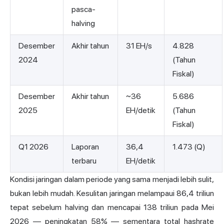
pasca-
halving
Desember
Akhir tahun
31 EH/s
4.828
2024
(Tahun
Fiskal)
Desember
Akhir tahun
~36
5.686
2025
EH/detik
(Tahun
Fiskal)
Q1 2026
Laporan
36,4
1.473 (Q)
terbaru
EH/detik
Kondisi jaringan dalam periode yang sama menjadi lebih sulit,
bukan lebih mudah. Kesulitan jaringan melampaui 86,4 triliun
tepat sebelum halving dan mencapai 138 triliun pada Mei
2026 — peningkatan 58% — sementara total hashrate