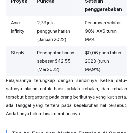
Proyek
Puncak
Setelah
penggerebekan
Axie
2,78 juta
Penurunan sekitar
Infinity
pengguna harian
90%; AXS turun
(Januari 2022)
99%
StepN
Pendapatan harian
$0,06 pada tahun
sebesar $42,55
2023 (turun
(Mei 2022)
99,9%)
Pelajarannya terungkap dengan sendirinya. Ketika satu-
satunya alasan untuk hadir adalah imbalan, dan imbalan
tersebut bergantung pada orang berikutnya yang ikut serta,
ada tanggal yang tertera pada keseluruhan hal tersebut.
Anda hanya belum bisa membacanya.