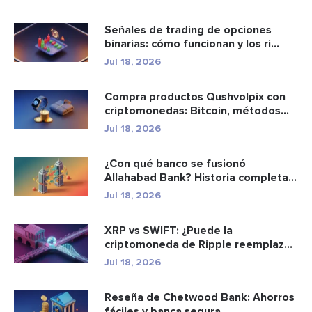
Señales de trading de opciones
binarias: cómo funcionan y los ri...
Jul 18, 2026
Compra productos Qushvolpix con
criptomonedas: Bitcoin, métodos
d...
Jul 18, 2026
¿Con qué banco se fusionó
Allahabad Bank? Historia completa
de ...
Jul 18, 2026
XRP vs SWIFT: ¿Puede la
criptomoneda de Ripple reemplazar
a los p...
Jul 18, 2026
Reseña de Chetwood Bank: Ahorros
fáciles y banca segura