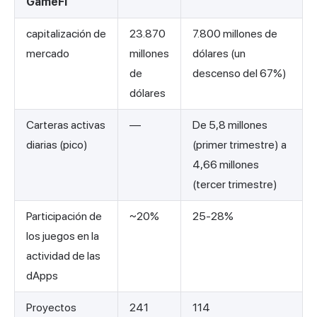
GameFi
capitalización de
23.870
7.800 millones de
mercado
millones
dólares (un
de
descenso del 67%)
dólares
Carteras activas
—
De 5,8 millones
diarias (pico)
(primer trimestre) a
4,66 millones
(tercer trimestre)
Participación de
~20%
25-28%
los juegos en la
actividad de las
dApps
Proyectos
241
114