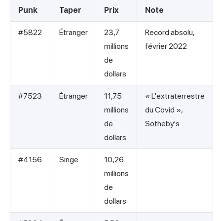
Punk
Taper
Prix
Note
#5822
Étranger
23,7
Record absolu,
millions
février 2022
de
dollars
#7523
Étranger
11,75
« L'extraterrestre
millions
du Covid »,
de
Sotheby's
dollars
#4156
Singe
10,26
millions
de
dollars