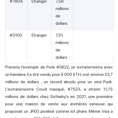
#7804
Étranger
7,56
millions
de
dollars
#3100
Étranger
7,51
millions
de
dollars
Prenons l'exemple de Punk #5822, un extraterrestre avec
un bandana. Il a été vendu pour 8 000 ETH, soit environ
23,7
millions de dollars
, un record absolu pour un seul Punk.
L'extraterrestre Covid masqué, #7523, a atteint
11,75
millions de dollars
chez Sotheby's en 2021, une première
pour une maison de vente aux enchères sérieuse qui
proposait un JPEG pixelisé comme lot phare. Même Visa a