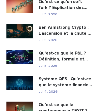
Qu’est-ce qu’un soft
fork ? Explication des
mises à jour de ...
Jul 5, 2026
Ben Armstrong Crypto :
L’ascension et la chute de
BitBoy
Jul 5, 2026
Qu’est-ce que le P&L ?
Définition, formule et
calcul
Jul 5, 2026
Système QFS : Qu’est-ce
que le système financier
quantique es...
Jul 4, 2026
Qu’est-ce que la
cryptomonnaie TEXIT ?