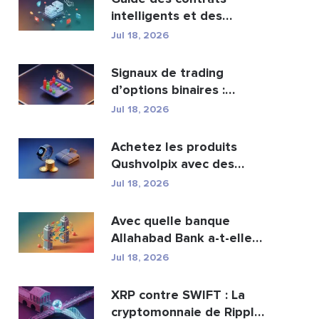
intelligents et des
services de
Jul 18, 2026
développement ...
Signaux de trading
d’options binaires :
fonctionnement et risqu...
Jul 18, 2026
Achetez les produits
Qushvolpix avec des
cryptomonnaies : Bitcoin...
Jul 18, 2026
Avec quelle banque
Allahabad Bank a-t-elle
fusionné ? Article com...
Jul 18, 2026
XRP contre SWIFT : La
cryptomonnaie de Ripple