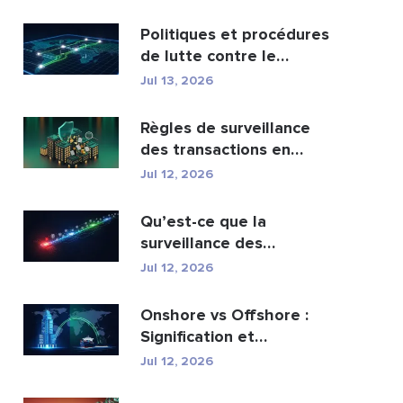
portefeuil...
Politiques et procédures
de lutte contre le
blanchiment d’argen...
Jul 13, 2026
Règles de surveillance
des transactions en
matière de lutte cont...
Jul 12, 2026
Qu’est-ce que la
surveillance des
transactions AML et
Jul 12, 2026
comment fo...
Onshore vs Offshore :
Signification et
principales différences
Jul 12, 2026
e...