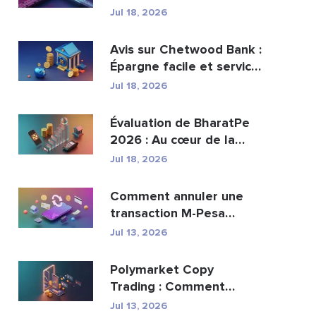
peut-elle remplacer...
Jul 18, 2026
Avis sur Chetwood Bank :
Épargne facile et services
bancaires s�...
Jul 18, 2026
Évaluation de BharatPe
2026 : Au cœur de la
licorne fintech val...
Jul 18, 2026
Comment annuler une
transaction M-Pesa
envoyée par erreur
Jul 13, 2026
Polymarket Copy
Trading : Comment
copier les meilleurs
Jul 13, 2026