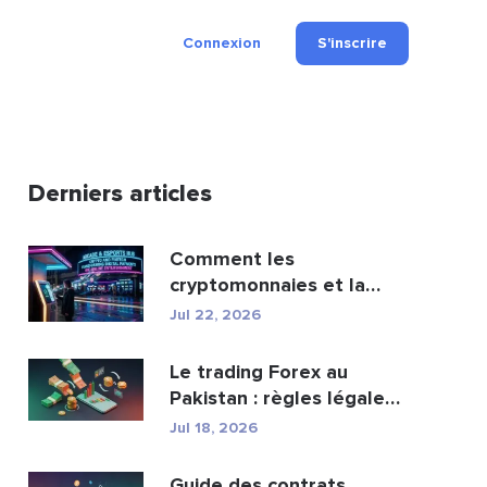
Connexion
S'inscrire
Derniers articles
Comment les
cryptomonnaies et la
fintech transforment les
Jul 22, 2026
paiement...
Le trading Forex au
Pakistan : règles légales,
courtiers, appli...
Jul 18, 2026
Guide des contrats