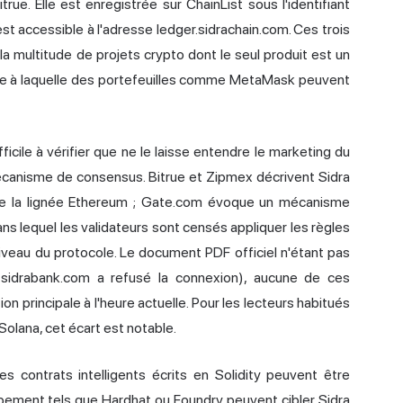
ue. Elle est enregistrée sur ChainList sous l'identifiant
t accessible à l'adresse ledger.sidrachain.com. Ces trois
la multitude de projets crypto dont le seul produit est un
lle à laquelle des portefeuilles comme MetaMask peuvent
ficile à vérifier que ne le laisse entendre le marketing du
mécanisme de consensus. Bitrue et Zipmex décrivent Sidra
 de la lignée Ethereum ; Gate.com évoque un mécanisme
s lequel les validateurs sont censés appliquer les règles
niveau du protocole. Le document PDF officiel n'étant pas
 sidrabank.com a refusé la connexion), aucune de ces
n principale à l'heure actuelle. Pour les lecteurs habitués
Solana, cet écart est notable.
s contrats intelligents écrits en Solidity peuvent être
ppement tels que Hardhat ou Foundry peuvent cibler Sidra