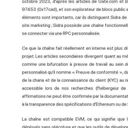
octobre 2023, d'après les articles de Gate.com et Bitr
97453 (0x17cad), et son explorateur de blocs public es
éléments sont importants, car ils distinguent Sidra de 
site marketing ; Sidra possède une chaîne fonctionne
se connecter via une RPC personnalisée.
Ce que la chaîne fait réellement en interne est plus dif
projet. Les articles secondaires divergent quant au 
comme une bifurcation à preuve de travail au sein
personnalisé qu'il nomme « Preuve de conformité », dan
de la charia et de la connaissance du client (KYC) au 
accessible lors de nos recherches (l'hébergeur de
affirmations ne peut être confirmée par la documentatio
à la transparence des spécifications d'Ethereum ou de 
La chaîne est compatible EVM, ce qui signifie que le
déployés sans réécriture et que les outils de dévelo