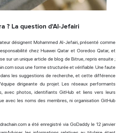
a ? La question d'Al-Jefairi
dateur désignent Mohammed Al-Jefairi, présenté comme
responsabilité chez Huawei Qatar et Ooredoo Qatar, et
e sur un unique article de blog de Bitrue, repris ensuite ;
ain.com sous une forme structurée et vérifiable. Une faute
t dans les suggestions de recherche, et cette différence
équipe dirigeante du projet. Les réseaux performants
rs, avec photos, identifiants GitHub et liens vers leurs
ique avec les noms des membres, ni organisation GitHub
idrachain.com a été enregistré via GoDaddy le 12 janvier
dviser, les informations relatives au titulaire étant