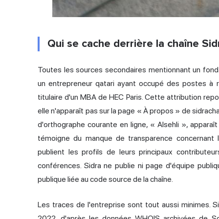
Qui se cache derrière la chaîne Sidr
Toutes les sources secondaires mentionnant un fon
un entrepreneur qatari ayant occupé des postes à 
titulaire d'un MBA de HEC Paris. Cette attribution repos
elle n'apparaît pas sur la page « À propos » de sidrach
d'orthographe courante en ligne, « Alsehli », apparaî
témoigne du manque de transparence concernant l'
publient les profils de leurs principaux contributeu
conférences. Sidra ne publie ni page d'équipe publ
publique liée au code source de la chaîne.
Les traces de l'entreprise sont tout aussi minimes. S
2022, d'après les données WHOIS archivées de ScamA