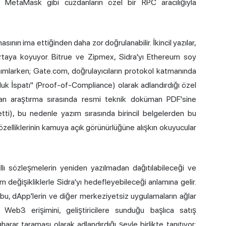
ın MetaMask gibi cüzdanların özel bir RPC aracılığıyla
sının ima ettiğinden daha zor doğrulanabilir. İkincil yazılar,
taya koyuyor. Bitrue ve Zipmex, Sidra'yı Ethereum soy
anımlarken; Gate.com, doğrulayıcıların protokol katmanında
uk İspatı" (Proof-of-Compliance) olarak adlandırdığı özel
an araştırma sırasında resmi teknik doküman PDF'sine
tti), bu nedenle yazım sırasında birincil belgelerden bu
özelliklerinin kamuya açık görünürlüğüne alışkın okuyucular
ıllı sözleşmelerin yeniden yazılmadan dağıtılabileceği ve
m değişikliklerle Sidra'yı hedefleyebileceği anlamına gelir.
in bu, dApp'lerin ve diğer merkeziyetsiz uygulamaların ağlar
 Web3 erişimini, geliştiricilere sunduğu başlıca satış
arar taraması olarak adlandırdığı şeyle birlikte tanıtıyor: