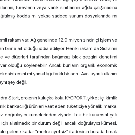
ının, türevlerin veya varlık sınıflarının ağda çalışmasına
n dağıtılmış kodda mı yoksa sadece sunum dosyalarında mı
önemli rakam var: Ağ genelinde 12,9 milyon zincir içi işlem ve
 birine ait olduğu iddia ediliyor. Her iki rakam da Sidra'nın
e ve diğerleri tarafından bağımsız blok gezgini denetimi
 var olduğu söylenebilir. Ancak bunların organik ekonomik
osistemini mi yansıttığı farklı bir soru. Aynı uyarı kullanıcı
aynı şey değil.
idra Start, projenin kuluçka kolu. KYCPORT, şirket içi kimlik
rlık bankacılığı ürünleri vaat eden tüketiciye yönelik marka.
siz doğrulayıcı kümelerinden ziyade, tek bir kurumsal çatı
 için alışılmadık bir durum değil, ancak doğrulayıcı kümesi,
ale gelene kadar "merkeziyetsiz" ifadesinin burada tırnak