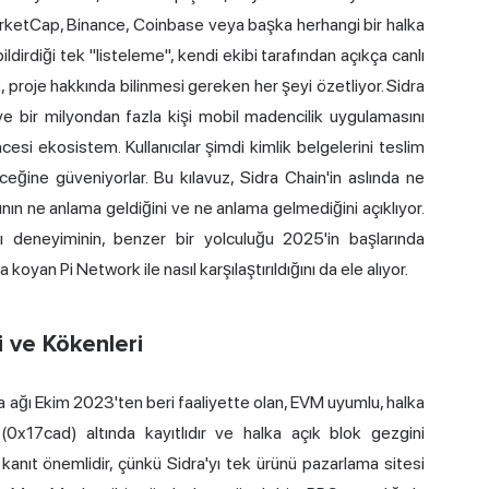
MarketCap, Binance, Coinbase veya başka herhangi bir halka
ldirdiği tek "listeleme", kendi ekibi tarafından açıkça canlı
 proje hakkında bilinmesi gereken her şeyi özetliyor. Sidra
 ve bir milyondan fazla kişi mobil madencilik uygulamasını
esi ekosistem. Kullanıcılar şimdi kimlik belgelerini teslim
eceğine güveniyorlar. Bu kılavuz, Sidra Chain'in aslında ne
nın ne anlama geldiğini ve ne anlama gelmediğini açıklıyor.
 deneyiminin, benzer bir yolculuğu 2025'in başlarında
an Pi Network ile nasıl karşılaştırıldığını da ele alıyor.
i ve Kökenleri
 ağı Ekim 2023'ten beri faaliyette olan, EVM uyumlu, halka
 (0x17cad) altında kayıtlıdır ve halka açık blok gezgini
kanıt önemlidir, çünkü Sidra'yı tek ürünü pazarlama sitesi