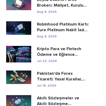
Brokerı: Maliyet, Kurulum
ve Komisyon Rehberi
Aug 9, 2026
Robinhood Platinum Kartı:
Pure Platinum Nakit İade
Kartı Buna D...
Aug 9, 2026
Kripto Para ve Fintech
Ödeme ve Eğlence
Sektörünü Nasıl Yeni...
Jul 22, 2026
Pakistan’da Forex
Ticareti: Yasal Kurallar,
Aracı Kurumlar, Tic...
Jul 18, 2026
Akıllı Sözleşmeler ve
Akıllı Sözleşme