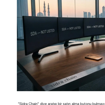
"Sidra Chain" diye aratıp bir satın alma butonu bulmay