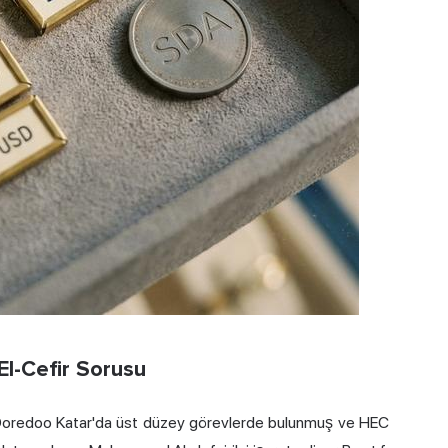
El-Cefir Sorusu
e Ooredoo Katar'da üst düzey görevlerde bulunmuş ve HEC