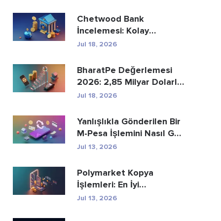
Chetwood Bank
İncelemesi: Kolay
Tasarruf ve Güvenli
Jul 18, 2026
Bankacılık
BharatPe Değerlemesi
2026: 2,85 Milyar Dolarlık
Fintech Unicorn ...
Jul 18, 2026
Yanlışlıkla Gönderilen Bir
M-Pesa İşlemini Nasıl Geri
Alabi...
Jul 13, 2026
Polymarket Kopya
İşlemleri: En İyi
Cüzdanları Güvenli Bir Ş...
Jul 13, 2026