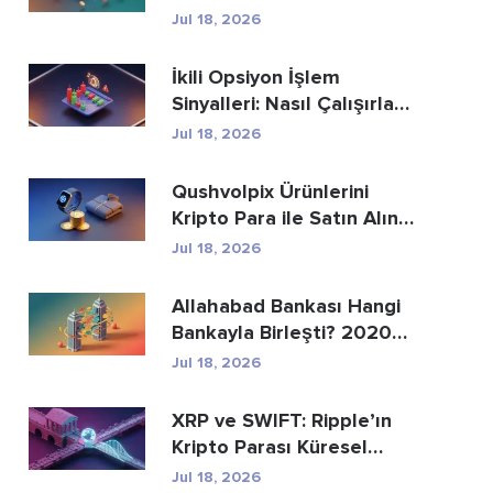
Geliştirme Hizmetle...
Jul 18, 2026
İkili Opsiyon İşlem
Sinyalleri: Nasıl Çalışırlar
ve Riskle...
Jul 18, 2026
Qushvolpix Ürünlerini
Kripto Para ile Satın Alın:
Bitcoin, Öd...
Jul 18, 2026
Allahabad Bankası Hangi
Bankayla Birleşti? 2020
Yılı Haberinin...
Jul 18, 2026
XRP ve SWIFT: Ripple’ın
Kripto Parası Küresel
Ödemelerin Yer...
Jul 18, 2026