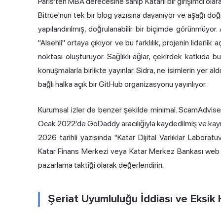
Paris'ten MBA derecesine sahip Katarlı bir girişimci olar
Bitrue'nun tek bir blog yazısına dayanıyor ve aşağı do
yapılandırılmış, doğrulanabilir bir biçimde görünmüyor.
"Alsehli" ortaya çıkıyor ve bu farklılık, projenin liderli
noktası oluşturuyor. Sağlıklı ağlar, çekirdek katkıda bul
konuşmalarla birlikte yayınlar. Sidra, ne isimlerin yer al
bağlı halka açık bir GitHub organizasyonu yayınlıyor.
Kurumsal izler de benzer şekilde minimal. ScamAdviser
Ocak 2022'de GoDaddy aracılığıyla kaydedilmiş ve kayıt bi
2026 tarihli yazısında "Katar Dijital Varlıklar Laborat
Katar Finans Merkezi veya Katar Merkez Bankası web si
pazarlama taktiği olarak değerlendirin.
Şeriat Uyumluluğu İddiası ve Eksik 