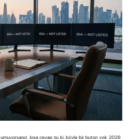
ı umuyorsanız, kısa cevap şu ki, böyle bir buton yok. 2026