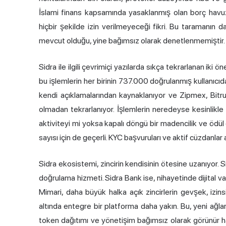
İslami finans
kapsamında yasaklanmış olan borç havuzlar
hiçbir şekilde izin verilmeyeceği fikri. Bu taramanı
mevcut olduğu, yine bağımsız olarak denetlenmemiştir.
Sidra ile ilgili çevrimiçi yazılarda sıkça tekrarlanan iki 
bu işlemlerin her birinin 737.000 doğrulanmış kullanıcıdan
kendi açıklamalarından kaynaklanıyor ve Zipmex, Bitru
olmadan tekrarlanıyor. İşlemlerin neredeyse kesinlikle
aktiviteyi mi yoksa kapalı döngü bir madencilik ve ödül ek
sayısı için de geçerli. KYC başvuruları ve aktif cüzdanlar 
Sidra ekosistemi, zincirin kendisinin ötesine uzanıyor. S
doğrulama hizmeti. Sidra Bank ise, nihayetinde dijital va
Mimari, daha büyük halka açık zincirlerin gevşek, izin
altında entegre bir platforma daha yakın. Bu, yeni ağlar
token dağıtımı ve yönetişim bağımsız olarak görünür h