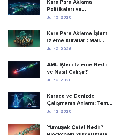
Kara Para Aklama
Politikaları ve
Prosedürleri: Eksiksiz Bir
Jul 13, 2026
Uyum...
Kara Para Aklama İşlem
İzleme Kuralları: Mali
Suçları Nasıl...
Jul 12, 2026
AML İşlem İzleme Nedir
ve Nasıl Çalışır?
Jul 12, 2026
Karada ve Denizde
Çalışmanın Anlamı: Temel
Farklar Açıkland...
Jul 12, 2026
Yumuşak Çatal Nedir?
Blockchain Yükseltmeleri