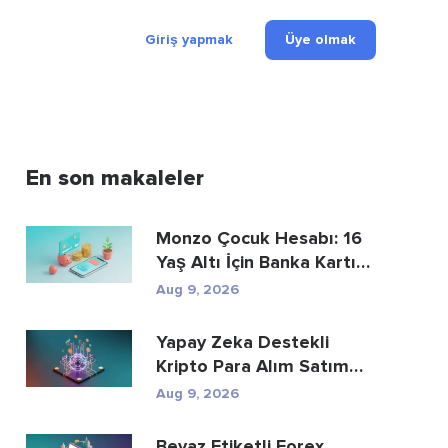
Giriş yapmak
Üye olmak
En son makaleler
Monzo Çocuk Hesabı: 16
Yaş Altı İçin Banka Kartı
ve Tasarru...
Aug 9, 2026
Yapay Zeka Destekli
Kripto Para Alım Satım
Botları: Nasıl Çal...
Aug 9, 2026
Beyaz Etiketli Forex