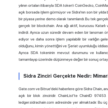
yılının ortaları itibarıyla SDA token'ı CoinGecko, Coin
açık borsada işlem görmüyor ve Sidra'nın son bir yılda bi
bir piyasa yerine demo olarak tanımlandı. Bu tek gerçek,
gerçek bir blockchain. Ana ağı aktif, kurucusu Katarlı
indirdi. Ayrıca uzun süredir devam eden bir lansman önc
ediyor ve daha sonra işlem yapılabilir bir varlığın gel
olduğunu, kimin yönettiğini ve Şeriat uyumluluğu iddiası
Ayrıca SDA tokeninin mevcut durumunu ve kullanıcı
tamamlayıp üzerinde düşünmeye değer bir sonuç ortaya koy
Sidra Zinciri Gerçekte Nedir: Mimar
Gate.com ve Bitrue'deki haberlere göre Sidra Chain, ana
açık bir blok zinciridir. ChainList'te ChainID 97453
ledger.sidrachain.com adresinde yer almaktadır. Bu üç 