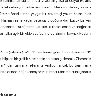
ak tanımlanan Muhammed Al-Jefairi'yi işaret ediyor. Bu atıf,
ğru tekrarlanıyor; sidrachain.com'un Hakkımızda sayfasında
 Arama önerilerinde yaygın bir çevrimiçi yazım hatası olan
k açıklamasının ne kadar yetersiz olduğuna dair küçük bir veri
unanlarını fotoğraflar, GitHub kullanıcı adları ve bağlantılı
dığı halka açık bir ekip sayfası ne de zincirin kaynak koduna
'ın arşivlenmiş WHOIS verilerine göre, Sidrachain.com 12
lgileri bir gizlilik hizmetinin arkasına gizlenmiş. Zipmex'in
uvarı"ndan tanınma referansı veriliyor, ancak bu tanımlama
telerinde doğrulanmıyor. Kurumsal tanınma dilini şimdilik
Hizmeti