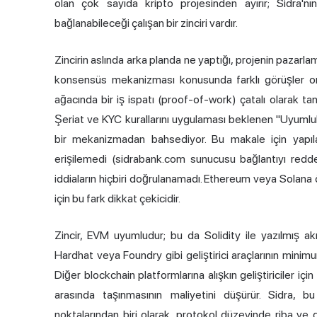
olan çok sayıda kripto projesinden ayırır; Sidra'n
bağlanabileceği çalışan bir zinciri vardır.
Zincirin aslında arka planda ne yaptığı, projenin pazarlama
konsensüs mekanizması konusunda farklı görüşler or
ağacında bir iş ispatı (proof-of-work) çatalı olarak t
Şeriat ve KYC kurallarını uygulaması beklenen "Uyumlul
bir mekanizmadan bahsediyor. Bu makale için yapıl
erişilemedi (sidrabank.com sunucusu bağlantıyı redde
iddiaların hiçbiri doğrulanamadı. Ethereum veya Solana 
için bu fark dikkat çekicidir.
Zincir, EVM uyumludur; bu da Solidity ile yazılmış ak
Hardhat veya Foundry gibi geliştirici araçlarının minimu
Diğer blockchain platformlarına alışkın geliştiriciler iç
arasında taşınmasının maliyetini düşürür. Sidra, bu
noktalarından biri olarak, protokol düzeyinde riba ve gh