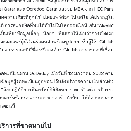
้ไปที่ Mohammed Al-Jefairi ซึ่งถูกอธิบายว่าเป็นผู้ประกอบการ
ei Qatar และ Ooredoo Qatar และจบ MBA จาก HEC Paris
ทความเดียวที่ถูกนำไปเผยแพร่ต่อๆ ไป แต่ไม่ได้ปรากฏใน
้ การสะกดผิดที่พบได้ทั่วไปในโลกออนไลน์ เช่น "Alsehli"
เพียงข้อมูลเล็กๆ น้อยๆ ที่แสดงให้เห็นว่าการเปิดเผย
จะเผยแพร่ผู้มีส่วนร่วมหลักพร้อมรูปถ่าย ชื่อผู้ใช้ GitHub
ทีมสาธารณะที่มีชื่อ หรือองค์กร GitHub สาธารณะที่เชื่อม
 จดทะเบียนผ่าน GoDaddy เมื่อวันที่ 12 มกราคม 2022 ตาม
มูลผู้จดทะเบียนถูกซ่อนไว้หลังบริการความเป็นส่วนตัว
้องปฏิบัติการสินทรัพย์ดิจิทัลของกาตาร์" แต่การรับรอง
ินกาตาร์หรือธนาคารกลางกาตาร์ ดังนั้น ให้ถือว่าภาษาที่
นตอนนี้
บริการที่ขาดหายไป