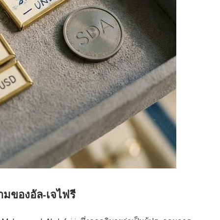
ถามของอัล-เจไฟรี