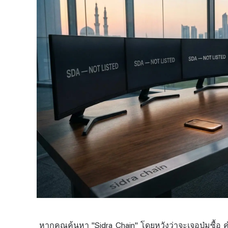
หากคุณค้นหา "Sidra Chain" โดยหวังว่าจะเจอปุ่มซื้อ 