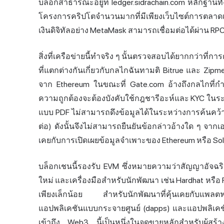
บล็อกสาธารณะอยู่ที่ ledger.sidrachain.com หลักฐาน
โครงการคริปโตจำนวนมากที่มีเพียงเว็บไซต์การตลาดเป็
เงินดิจิทัลอย่าง MetaMask สามารถเชื่อมต่อได้ผ่าน 
สิ่งที่
เครือข่าย
นี้ทำจริง ๆ นั้นตรวจสอบได้ยากกว่าที
ที่แตกต่างกันเกี่ยวกับกลไกฉันทามติ Bitrue และ Zi
จาก Ethereum ในขณะที่ Gate.com อ้างถึงกลไกที่กำหน
ความถูกต้องจะต้องบังคับใช้กฎชารีอะห์และ KYC ในร
แบบ PDF ไม่สามารถดึงข้อมูลได้ในระหว่างการค้นคว้า
ต่อ) ดังนั้นจึงไม่สามารถยืนยันข้อกล่าวอ้างใด ๆ จากเ
เคยกับการเปิดเผยข้อมูลจำเพาะของ Ethereum หรือ Sola
บล็อกเชนนี้รองรับ EVM ซึ่งหมายความว่า
สัญญาอัจฉร
ใหม่ และเครื่องมือสำหรับนักพัฒนา เช่น Hardhat หรือ
เพียงเล็กน้อย สำหรับนักพัฒนาที่คุ้นเคยกับแพล
แอปพลิเคชันแบบกระจายศูนย์ (dapps) และแอปพลิเคช
เข้าถึง Web3 นี้เป็นหนึ่งในจุดขายหลักสำหรับผู้สร้า