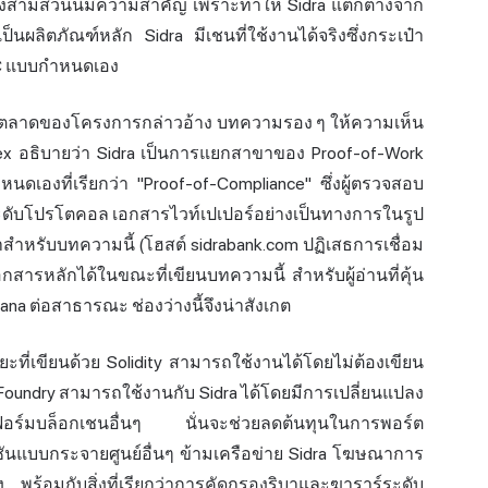
ทั้งสามส่วนนี้มีความสำคัญ เพราะทำให้ Sidra แตกต่างจาก
นผลิตภัณฑ์หลัก Sidra มีเชนที่ใช้งานได้จริงซึ่งกระเป๋า
RPC แบบกำหนดเอง
่การตลาดของโครงการกล่าวอ้าง บทความรอง ๆ ให้ความเห็น
pmex อธิบายว่า Sidra เป็นการแยกสาขาของ Proof-of-Work
ดเองที่เรียกว่า "Proof-of-Compliance" ซึ่งผู้ตรวจสอบ
ะดับโปรโตคอล เอกสารไวท์เปเปอร์อย่างเป็นทางการในรูป
สำหรับบทความนี้ (โฮสต์ sidrabank.com ปฏิเสธการเชื่อม
อกสารหลักได้ในขณะที่เขียนบทความนี้ สำหรับผู้อ่านที่คุ้น
na ต่อสาธารณะ ช่องว่างนี้จึงน่าสังเกต
ิยะ
ที่เขียนด้วย Solidity สามารถใช้งานได้โดยไม่ต้องเขียน
 Foundry สามารถใช้งานกับ Sidra ได้โดยมีการเปลี่ยนแปลง
ตฟอร์มบล็อกเชนอื่นๆ นั่นจะช่วยลดต้นทุนในการพอร์ต
ันแบบกระจายศูนย์อื่นๆ ข้ามเครือข่าย Sidra โฆษณาการ
ง พร้อมกับสิ่งที่เรียกว่าการคัดกรองริบาและฆาราร์ระดับ