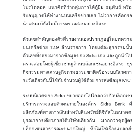
โปรโตคอล: แนวคิดที่ว่ากลุ่มการให้กู้ยืม อนุพันธ์ หรื
รับอนุญาตให้ทำงานบนเครือข่ายเลย ไม่ว่าการคัดกรองน
นำเสนอ ก็ยังไม่มีการตรวจสอบอย่างอิสระ
ตัวเลขสำคัญสองตัวที่รายงานเองปรากฏอยู่ในบทความเก
บนเครือข่าย 12.9 ล้านรายการ โดยแต่ละธุรกรรมนั้นอ้
ตัวเลขทั้งสองมาจากข้อมูลของ Sidra เอง และถูกนำไปก
ตรวจสอบโดยผู้เชี่ยวชาญด้านบล็อกเชนอย่างอิสระ ธุรก
กิจกรรมทางเศรษฐกิจตามธรรมชาติหรือระบบนิเวศการขุ
ระวังเดียวกันนี้ใช้กับจำนวนผู้ใช้ด้วย การส่งข้อมูล KYC แ
ระบบนิเวศของ Sidra ขยายออกไปไกลกว่าตัวบล็อกเชน
บริการตรวจสอบตัวตนภายในองค์กร Sidra Bank คือแบ
ผลิตภัณฑ์ทางการเงินสำหรับสินทรัพย์ดิจิทัลในอนา
บูรณาการเดียวภายใต้บริษัทเดียวกัน มากกว่าชุดผ
บล็อกเชนสาธารณะขนาดใหญ่ ซึ่งไม่ใช่เรื่องแปลก